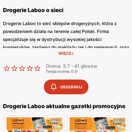
Drogerie Laboo o sieci
Drogerie Laboo to sieć sklepów drogeryjnych, która z
powodzeniem działa na terenie całej Polski. Firma
specjalizuje się w dystrybucji wysokiej jakości
kosmetyków, zarówno do makijażu jak i do pielęgnacji, oraz
WIĘCEJ
artykułów chemicznych. Sklepy Drogerie Laboo podzielone
są na trzy segmenty, każdy z nich adresowany do innej
Ocena: 3.7 - 41 głosów
grupy odbiorców: Drogerie Laboo, które skupiają się na
Twoja ocena: 0.0
szerokiej ofercie kosmetycznej; Drogerie Laboo Partner,
będące mniejszymi placówkami zlokalizowanymi w małych
OBSERWUJ
miejscowościach oraz przy osiedlach mieszkaniowych;
oraz Drogerie Laboo Strefa, które charakteryzują się
Drogerie Laboo aktualne gazetki promocyjne
rozbudowaną ofertą artykułów chemicznych.