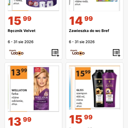
15
14
99
99
Ręcznik Velvet
Zawieszka do wc Bref
6
-
31 sie 2026
6
-
31 sie 2026
15
99
13
99