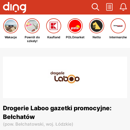
Wakacje
Powrót do
Kaufland
POLOmarket
Netto
Intermarche
szkoły!
Drogerie Laboo gazetki promocyjne:
Bełchatów
(
pow. Bełchatowski,
woj. Łódzkie
)