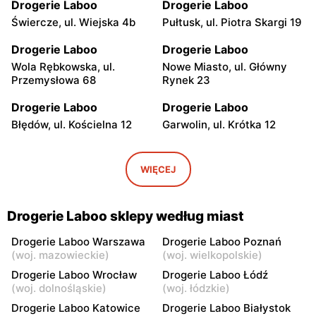
Drogerie Laboo
Drogerie Laboo
Świercze, ul. Wiejska 4b
Pułtusk, ul. Piotra Skargi 19
Drogerie Laboo
Drogerie Laboo
Wola Rębkowska, ul.
Nowe Miasto, ul. Główny
Przemysłowa 68
Rynek 23
Drogerie Laboo
Drogerie Laboo
Błędów, ul. Kościelna 12
Garwolin, ul. Krótka 12
Drogerie Laboo
Drogerie Laboo
Łochów, ul. Armii Krajowej
Magnuszew, ul. Saperów 13
WIĘCEJ
4
A
Drogerie Laboo
Drogerie Laboo
Drogerie Laboo sklepy według miast
Łaskarzew, ul. Garwolińska
Bulkowo-Kolonia, ul. Płocka
44
7
Drogerie Laboo Warszawa
Drogerie Laboo Poznań
(
woj. mazowieckie
)
(
woj. wielkopolskie
)
Drogerie Laboo
Drogerie Laboo
Drogerie Laboo Wrocław
Drogerie Laboo Łódź
Maciejowice, ul. Rynek 35
Maciejowice, ul. Rynek 25
(
woj. dolnośląskie
)
(
woj. łódzkie
)
Drogerie Laboo Katowice
Drogerie Laboo Białystok
Drogerie Laboo
Drogerie Laboo