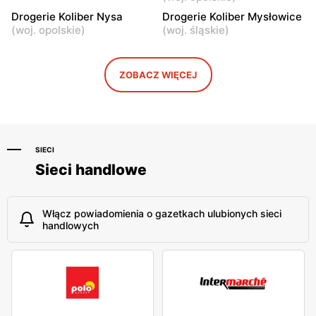
Drogerie Koliber
Drogerie Koliber
Drogerie Koliber Nysa
Drogerie Koliber Mysłowice
Kraków, ul. Senatorska 11
Jaworzno al. Tysiąclecia 3
(
woj. opolskie
)
(
woj. śląskie
)
ZOBACZ WIĘCEJ
SIECI
Sieci handlowe
Włącz powiadomienia o gazetkach ulubionych sieci
handlowych