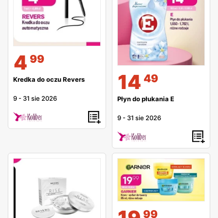
4
99
14
49
Kredka do oczu Revers
9
-
31 sie 2026
Płyn do płukania E
9
-
31 sie 2026
19
99