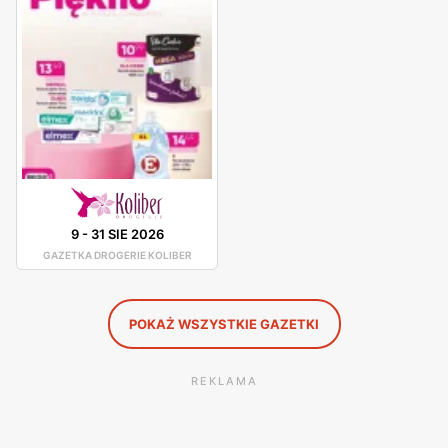
wybór perfum damskich i męskich, kosmetyków do
pielęgnacji włosów, kremów do twarzy oraz balsamów do
ciała, oraz wielu innych.
Drogerie Koliber promocje i rabaty
Drogerie Koliber wypuszcza gazetki reklamowe cyklicznie.
Sieć również robi różnorodne akcji i promocje dla
konsumentów. W sklepach dostępne różne promocje i
produkty w okazyjnych cenach przy kasach. Drogerie
9
-
31 SIE 2026
Koliber zapewnia miłą obsługę oraz najlepszą jakość
GAZETKA DROGERIE KOLIBER
produktów dla swoich klientów.
POKAŻ WSZYSTKIE GAZETKI
REKLAMA