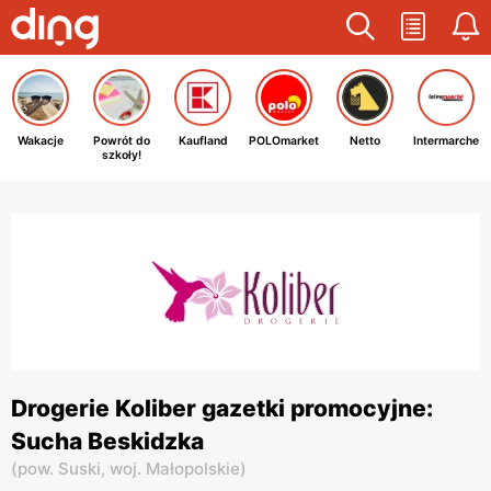
Wakacje
Powrót do
Kaufland
POLOmarket
Netto
Intermarche
szkoły!
Drogerie Koliber gazetki promocyjne:
Sucha Beskidzka
(
pow. Suski,
woj. Małopolskie
)