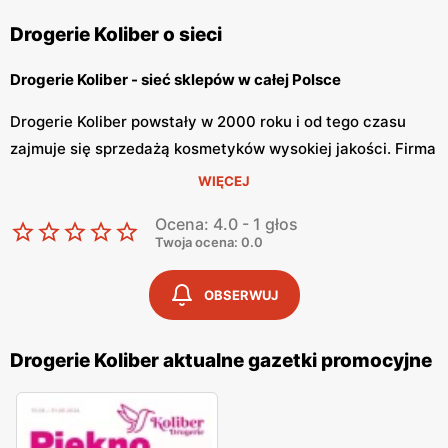
Drogerie Koliber o sieci
Drogerie Koliber - sieć sklepów w całej Polsce
Drogerie Koliber powstały w 2000 roku i od tego czasu
zajmuje się sprzedażą kosmetyków wysokiej jakości. Firma
zapewnia miłą obsługę oraz produkty wysokiej jakości.
WIĘCEJ
Sklepy sieci znajdują się w różnych miastach Polski.
Ocena: 4.0 - 1 głos
Drogerie Koliber jest szybko rozwijającym się
Twoja ocena: 0.0
przedsiębiorstwem i stawia na zapewnienie potrzeb
konsumenta.
OBSERWUJ
Drogerie Koliber - szeroka oferta kosmetyków
Drogerie Koliber aktualne gazetki promocyjne
Drogerie Koliber posiada szeroką ofertę kosmetyków
damskich oraz męskich. W ofercie można znaleźć również
różnorodną chemię domową. W sklepie dostępny szeroki