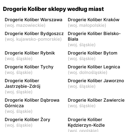
Drogerie Koliber
Drogerie Koliber
Drogerie Koliber sklepy według miast
Wolbrom, ul. 1 Maja 38
Bydgoszcz, ul. Gdańska 44
Drogerie Koliber Warszawa
Drogerie Koliber Kraków
Drogerie Koliber
Drogerie Koliber
(
woj. mazowieckie
)
(
woj. małopolskie
)
Poręba, ul. Ludowego
Łazy, ul. Józefa
Drogerie Koliber Bydgoszcz
Drogerie Koliber Bielsko-
Wojska 22
Poniatowskiego 4
(
woj. kujawsko-pomorskie
)
Biała
(
woj. śląskie
)
Drogerie Koliber
Drogerie Koliber
Drogerie Koliber Rybnik
Drogerie Koliber Bytom
Siewierz, ul. Rynek 26
Proszowice, ul. 3 Maja 85A
(
woj. śląskie
)
(
woj. śląskie
)
Drogerie Koliber Tychy
Drogerie Koliber Legnica
Drogerie Koliber
Drogerie Koliber
(
woj. śląskie
)
(
woj. dolnośląskie
)
Proszowice, ul. Krakowska
Koszęcin, ul. Sobieskiego
2
12C
Drogerie Koliber
Drogerie Koliber Jaworzno
Jastrzębie-Zdrój
(
woj. śląskie
)
Drogerie Koliber
Drogerie Koliber
(
woj. śląskie
)
Kalety, ul. 1 Maja 14
Olkusz, ul. Krakowska 8
Drogerie Koliber Dąbrowa
Drogerie Koliber Zawiercie
Górnicza
(
woj. śląskie
)
Drogerie Koliber
Drogerie Koliber
(
woj. śląskie
)
Bolesław, ul. Główna 46
Dąbrowa Górnicza, ul.
Drogerie Koliber Żory
Drogerie Koliber
Kasprzaka 46
(
woj. śląskie
)
Kędzierzyn-Koźle
(
woj. opolskie
)