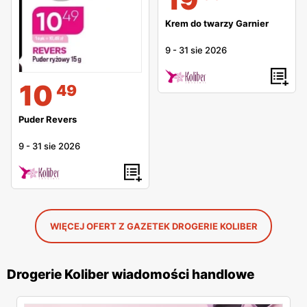
Krem do twarzy Garnier
9
-
31 sie 2026
10
49
Puder Revers
9
-
31 sie 2026
WIĘCEJ OFERT Z GAZETEK DROGERIE KOLIBER
Drogerie Koliber wiadomości handlowe