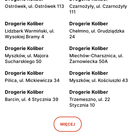
Ostrówek, ul. Ostrówek 113
Czarnożyły, ul. Czarnożyły
111
Drogerie Koliber
Drogerie Koliber
Lidzbark Warmiński, ul.
Chełmno, ul. Grudziądzka
Wysokiej Bramy 4
24
Drogerie Koliber
Drogerie Koliber
Myszków, ul. Majora
Miechów-Charsznica, ul.
Sucharskiego 50
Żarnowiecka 50A
Drogerie Koliber
Drogerie Koliber
Pilica, ul. Mickiewicza 34
Myszków, ul. Kościuszki 43
Drogerie Koliber
Drogerie Koliber
Barcin, ul. 4 Stycznia 39
Trzemeszno, ul. 22
Stycznia 10
Drogerie Koliber
Drogerie Koliber
Witkowo, ul. Poznańska 27
Zawiercie, ul. Powstańców
WIĘCEJ
Śląskich 2