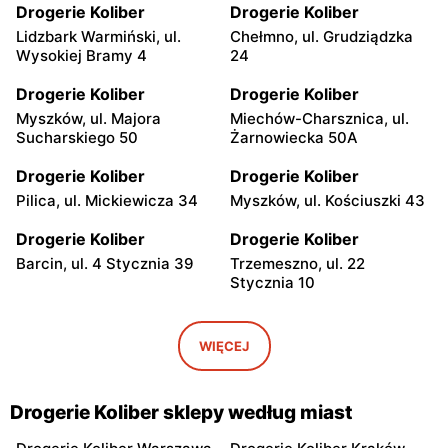
Drogerie Koliber
Drogerie Koliber
Lidzbark Warmiński, ul.
Chełmno, ul. Grudziądzka
Wysokiej Bramy 4
24
Drogerie Koliber
Drogerie Koliber
Myszków, ul. Majora
Miechów-Charsznica, ul.
Sucharskiego 50
Żarnowiecka 50A
Drogerie Koliber
Drogerie Koliber
Pilica, ul. Mickiewicza 34
Myszków, ul. Kościuszki 43
Drogerie Koliber
Drogerie Koliber
Barcin, ul. 4 Stycznia 39
Trzemeszno, ul. 22
Stycznia 10
Drogerie Koliber
Drogerie Koliber
Witkowo, ul. Poznańska 27
Zawiercie, ul. Powstańców
WIĘCEJ
Śląskich 2
Drogerie Koliber
Drogerie Koliber
Drogerie Koliber sklepy według miast
Wolbrom, ul. 1 Maja 38
Bydgoszcz, ul. Gdańska 44