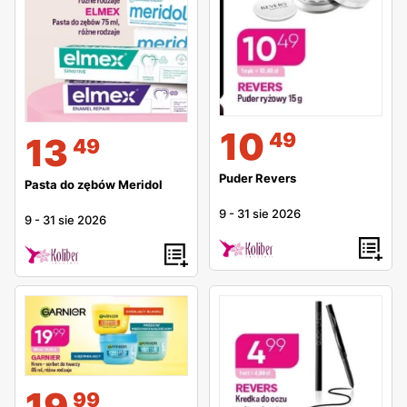
10
49
13
49
Puder Revers
Pasta do zębów Meridol
9
-
31 sie 2026
9
-
31 sie 2026
19
99