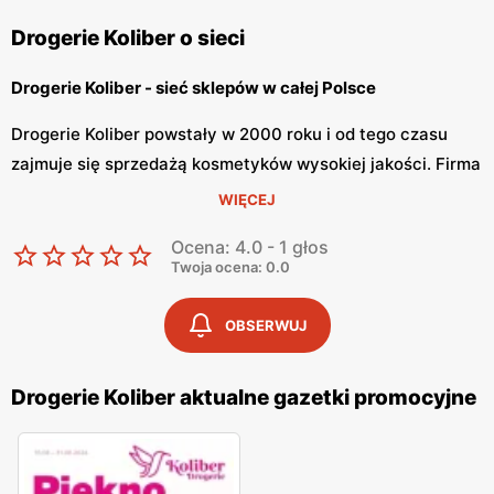
Drogerie Koliber o sieci
Drogerie Koliber - sieć sklepów w całej Polsce
Drogerie Koliber powstały w 2000 roku i od tego czasu
zajmuje się sprzedażą kosmetyków wysokiej jakości. Firma
zapewnia miłą obsługę oraz produkty wysokiej jakości.
WIĘCEJ
Sklepy sieci znajdują się w różnych miastach Polski.
Ocena: 4.0 - 1 głos
Drogerie Koliber jest szybko rozwijającym się
Twoja ocena: 0.0
przedsiębiorstwem i stawia na zapewnienie potrzeb
konsumenta.
OBSERWUJ
Drogerie Koliber - szeroka oferta kosmetyków
Drogerie Koliber aktualne gazetki promocyjne
Drogerie Koliber posiada szeroką ofertę kosmetyków
damskich oraz męskich. W ofercie można znaleźć również
różnorodną chemię domową. W sklepie dostępny szeroki