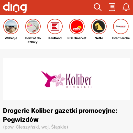
Wakacje
Powrót do
Kaufland
POLOmarket
Netto
Intermarche
szkoły!
Drogerie Koliber gazetki promocyjne:
Pogwizdów
(
pow. Cieszyński,
woj. Śląskie
)