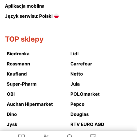
Aplikacja mobilna
Język serwisu: Polski
TOP sklepy
Biedronka
Lidl
Rossmann
Carrefour
Kaufland
Netto
Super-Pharm
Jula
OBI
POLOmarket
Auchan Hipermarket
Pepco
Dino
Douglas
Jysk
RTV EURO AGD
Action
Media Expert