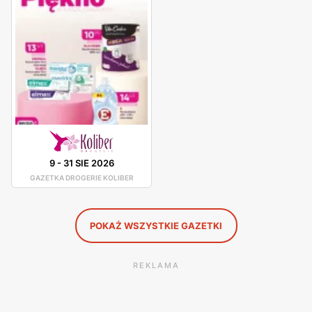
wybór perfum damskich i męskich, kosmetyków do
pielęgnacji włosów, kremów do twarzy oraz balsamów do
ciała, oraz wielu innych.
Drogerie Koliber promocje i rabaty
Drogerie Koliber wypuszcza gazetki reklamowe cyklicznie.
Sieć również robi różnorodne akcji i promocje dla
konsumentów. W sklepach dostępne różne promocje i
produkty w okazyjnych cenach przy kasach. Drogerie
9
-
31 SIE 2026
Koliber zapewnia miłą obsługę oraz najlepszą jakość
GAZETKA DROGERIE KOLIBER
produktów dla swoich klientów.
POKAŻ WSZYSTKIE GAZETKI
REKLAMA