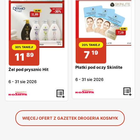
20% TANIEJ!
30% TANIEJ!
7
19
11
89
Płatki pod oczy Skinlite
Żel pod prysznic Hit
6
-
31 sie 2026
6
-
31 sie 2026
WIĘCEJ OFERT Z GAZETEK DROGERIA KOSMYK