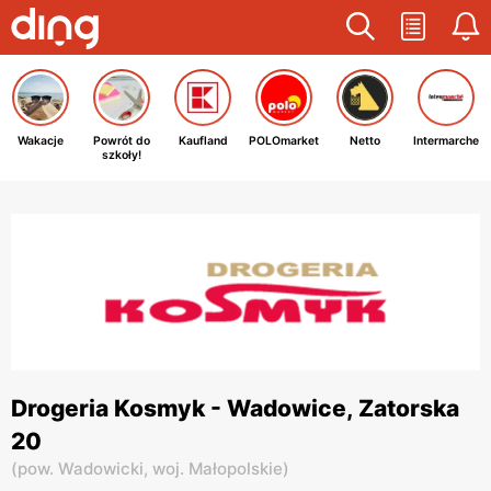
Wakacje
Powrót do
Kaufland
POLOmarket
Netto
Intermarche
szkoły!
Drogeria Kosmyk - Wadowice, Zatorska
20
(
pow. Wadowicki,
woj. Małopolskie
)