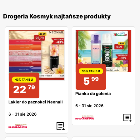
Drogeria Kosmyk najtańsze produkty
33% TANIEJ!
5
99
43% TANIEJ!
22
79
Pianka do golenia
Lakier do paznokci Neonail
6
-
31 sie 2026
6
-
31 sie 2026