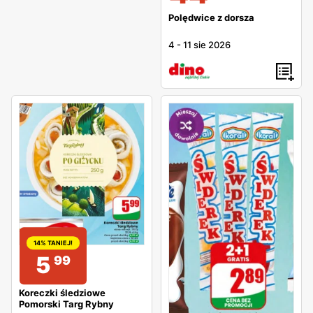
Polędwice z dorsza
4
-
11 sie 2026
14% TANIEJ!
5
99
Koreczki śledziowe
Pomorski Targ Rybny