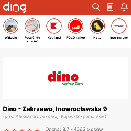
Wakacje
Powrót do
Kaufland
POLOmarket
Netto
Intermarche
szkoły!
Dino - Zakrzewo, Inowrocławska 9
(
pow. Aleksandrowski,
woj. Kujawsko-pomorskie
)
Ocena: 3.7 - 4063 głosów