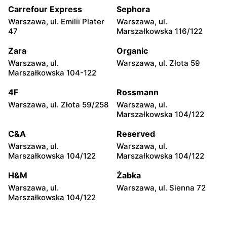
11a
Carrefour Express
Sephora
Warszawa, ul. Emilii Plater
Warszawa, ul.
Dino
Dino
47
Marszałkowska 116/122
Mińsk Mazowiecki, ul.
Chynów, ul. Główna 81
Warszawska 55A
Zara
Organic
Warszawa, ul.
Warszawa, ul. Złota 59
Dino
Dino
Marszałkowska 104-122
Leoncin, ul. Partyzantów 22
Jaktorów-Kolonia, ul.
A
Żyrardowska 2b
4F
Rossmann
Warszawa, ul. Złota 59/258
Warszawa, ul.
Dino
Dino
Marszałkowska 104/122
Królewiec, ul. Królewiec
Tłuszcz, ul. Stylowa 6
100a
C&A
Reserved
Warszawa, ul.
Warszawa, ul.
Dino
Dino
Marszałkowska 104/122
Marszałkowska 104/122
Radziejowice, ul. Do Lasu 1
Emolinek, ul. Emolinek 18A
H&M
Żabka
Dino
Dino
Warszawa, ul.
Warszawa, ul. Sienna 72
Niegów, ul. Handlowa 9
Stara Niedziałka, ul.
Marszałkowska 104/122
Mazowiecka 159