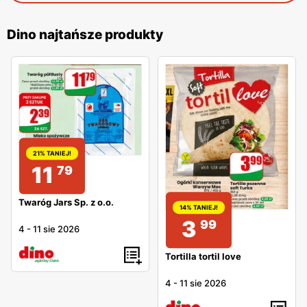
Dino najtańsze produkty
21% TANIEJ!
11
79
Twaróg Jars Sp. z o.o.
14% TANIEJ!
3
99
4
-
11 sie 2026
Tortilla tortil love
4
-
11 sie 2026