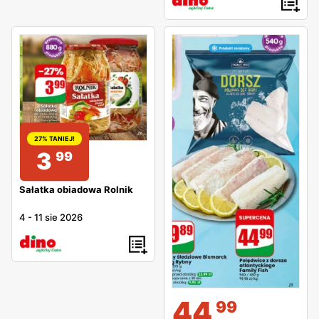
27% TANIEJ!
3
99
Sałatka obiadowa Rolnik
4
-
11 sie 2026
44
99