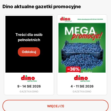
Dino aktualne gazetki promocyjne
Treści dla osób
pełnoletnich
Odblokuj
9
-
14 SIE 2026
4
-
11 SIE 2026
GAZETKA DINO
GAZETKA DINO
WIĘCEJ (1)