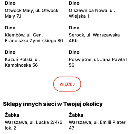
Dino
Dino
Otwock Mały, ul. Otwock
Olszewnica Nowa, ul.
Mały 7J
Wiejska 1
Dino
Dino
Klembów, ul. Gen.
Serock, ul. Warszawska
Franciszka Żymirskiego 80
46b
Dino
Dino
Kazuń Polski, ul.
Poświętne, ul. Jana Pawła II
Kampinoska 56
56
Dino
Dino
Adamowizna, ul.
Bieniewice, ul. Błońska 52
WIĘCEJ
Adamowizna 100
Dino
Dino
Sklepy innych sieci w Twojej okolicy
Błonie, ul. Nowa Wieś 12c
Pomiechówek, ul.
Warszawska 49
Żabka
Żabka
Warszawa, ul. Łucka 2/4/6
Warszawa, ul. Emilii Plater
Dino
Dino
lok. 2
47
Dąbrówka, ul. Kościelna 7g
Zakroczym, ul. Klasztorna