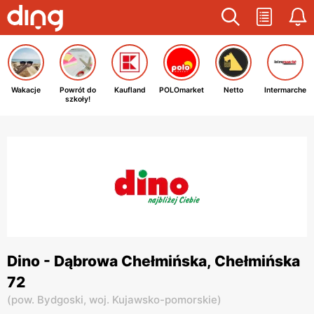
Wakacje
Powrót do
Kaufland
POLOmarket
Netto
Intermarche
szkoły!
Dino - Dąbrowa Chełmińska, Chełmińska
72
(
pow. Bydgoski,
woj. Kujawsko-pomorskie
)