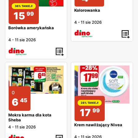
36% TANIEJ!
Kolorowanka
15
99
4
-
11 sie 2026
Borówka amerykańska
4
-
11 sie 2026
0
6
45
28% TANIEJ!
17
99
Mokra karma dla kota
Sheba
Krem nawilżający Nivea
4
-
11 sie 2026
4
-
11 sie 2026