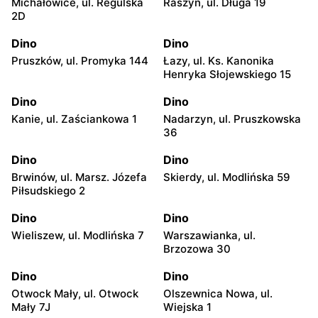
Michałowice, ul. Regulska
Raszyn, ul. Długa 19
2D
Dino
Dino
Pruszków, ul. Promyka 144
Łazy, ul. Ks. Kanonika
Henryka Słojewskiego 15
Dino
Dino
Kanie, ul. Zaściankowa 1
Nadarzyn, ul. Pruszkowska
36
Dino
Dino
Brwinów, ul. Marsz. Józefa
Skierdy, ul. Modlińska 59
Piłsudskiego 2
Dino
Dino
Wieliszew, ul. Modlińska 7
Warszawianka, ul.
Brzozowa 30
Dino
Dino
Otwock Mały, ul. Otwock
Olszewnica Nowa, ul.
Mały 7J
Wiejska 1