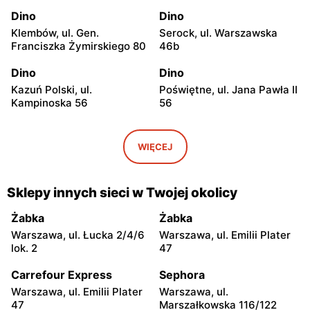
Dino
Dino
Klembów, ul. Gen.
Serock, ul. Warszawska
Franciszka Żymirskiego 80
46b
Dino
Dino
Kazuń Polski, ul.
Poświętne, ul. Jana Pawła II
Kampinoska 56
56
Dino
Dino
Adamowizna, ul.
Bieniewice, ul. Błońska 52
WIĘCEJ
Adamowizna 100
Dino
Dino
Sklepy innych sieci w Twojej okolicy
Błonie, ul. Nowa Wieś 12c
Pomiechówek, ul.
Warszawska 49
Żabka
Żabka
Warszawa, ul. Łucka 2/4/6
Warszawa, ul. Emilii Plater
Dino
Dino
lok. 2
47
Dąbrówka, ul. Kościelna 7g
Zakroczym, ul. Klasztorna
11a
Carrefour Express
Sephora
Warszawa, ul. Emilii Plater
Warszawa, ul.
Dino
Dino
47
Marszałkowska 116/122