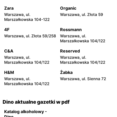
Mińsk Mazowiecki, ul.
Chynów, ul. Główna 81
Warszawska 55A
Zara
Organic
Warszawa, ul.
Warszawa, ul. Złota 59
Dino
Dino
Marszałkowska 104-122
Leoncin, ul. Partyzantów 22
Jaktorów-Kolonia, ul.
A
Żyrardowska 2b
4F
Rossmann
Warszawa, ul. Złota 59/258
Warszawa, ul.
Dino
Dino
Marszałkowska 104/122
Królewiec, ul. Królewiec
Tłuszcz, ul. Stylowa 6
100a
C&A
Reserved
Warszawa, ul.
Warszawa, ul.
Dino
Dino
Marszałkowska 104/122
Marszałkowska 104/122
Radziejowice, ul. Do Lasu 1
Emolinek, ul. Emolinek 18A
H&M
Żabka
Dino
Dino
Warszawa, ul.
Warszawa, ul. Sienna 72
Niegów, ul. Handlowa 9
Stara Niedziałka, ul.
Marszałkowska 104/122
Mazowiecka 159
Dino aktualne gazetki w pdf
Katalog alkoholowy -
Dino