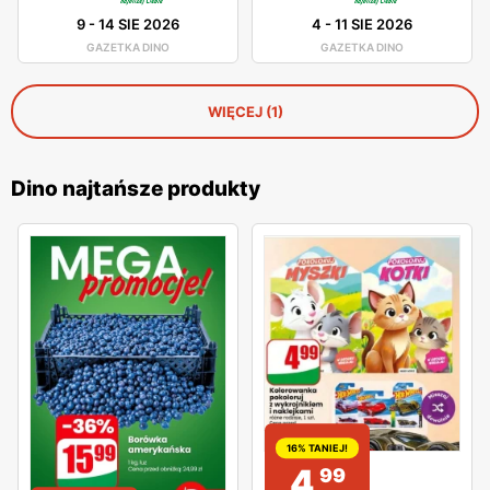
9
-
14 SIE 2026
4
-
11 SIE 2026
GAZETKA DINO
GAZETKA DINO
WIĘCEJ (1)
Dino najtańsze produkty
16% TANIEJ!
4
99