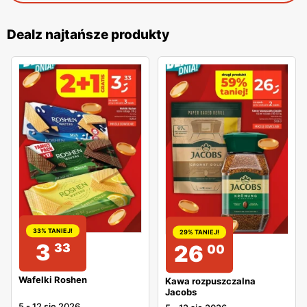
Dealz najtańsze produkty
33% TANIEJ!
29% TANIEJ!
3
33
26
00
Wafelki Roshen
Kawa rozpuszczalna
Jacobs
5
-
12 sie 2026