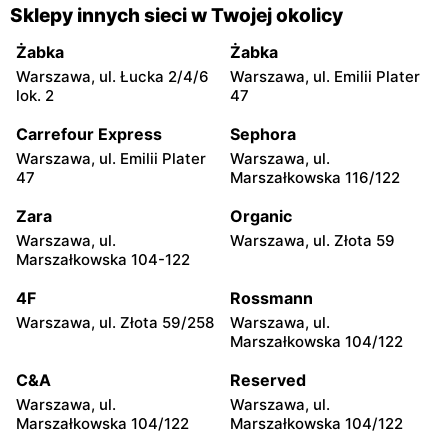
Dealz
Dealz
Sklepy innych sieci w Twojej okolicy
Piaseczno, ul. Dworcowa 21
Legionowo, ul. Jerzego
Siwińskiego 2
Żabka
Żabka
Warszawa, ul. Łucka 2/4/6
Warszawa, ul. Emilii Plater
Dealz
Dealz
lok. 2
47
Otwock, ul. Kupiecka 2
Otwock, ul. Płk. Ryszarda
Kuklińskiego 1
Carrefour Express
Sephora
Warszawa, ul. Emilii Plater
Warszawa, ul.
Dealz
Dealz
47
Marszałkowska 116/122
Łubna, ul. Łubna 69
Grodzisk Mazowiecki, ul.
Rzemieślnicza 23
Zara
Organic
Warszawa, ul.
Warszawa, ul. Złota 59
Dealz
Dealz
Marszałkowska 104-122
Grodzisk Mazowiecki, ul.
Mińsk Mazowiecki, ul.
Żyrardowska 14
Konstantego Rudzkiego 9
4F
Rossmann
Warszawa, ul. Złota 59/258
Warszawa, ul.
Dealz
Dealz
Marszałkowska 104/122
Żyrardów, ul. Kilińskiego 9
Pułtusk, ul. Nowy Rynek 2
C&A
Reserved
Dealz
Dealz
Warszawa, ul.
Warszawa, ul.
Łochów, ul. Wolności 19
Płońsk, ul. Warszawska 59
Marszałkowska 104/122
Marszałkowska 104/122