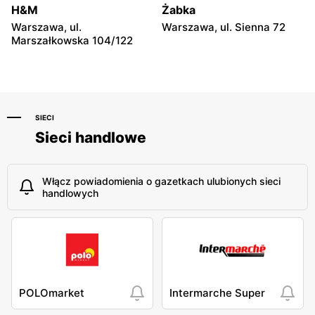
Dealz
Dealz
H&M
Żabka
Płońsk, ul. Żołnierzy
Rawa Mazowiecka al.
Warszawa, ul.
Warszawa, ul. Sienna 72
Wyklętych 12
Konstytucji 3 Maja 3a
Marszałkowska 104/122
SIECI
Sieci handlowe
Włącz powiadomienia o gazetkach ulubionych sieci
handlowych
POLOmarket
Intermarche Super