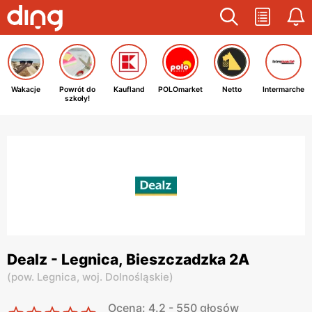
Wakacje
Powrót do
Kaufland
POLOmarket
Netto
Intermarche
szkoły!
Dealz - Legnica, Bieszczadzka 2A
(
pow. Legnica,
woj. Dolnośląskie
)
Ocena: 4.2 - 550 głosów