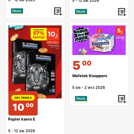
5
-
12 sie 2026
5
00
Wafelek Knoppers
5 sie
-
2 wrz 2026
28% TANIEJ!
10
00
Papier ksero E
5
-
12 sie 2026