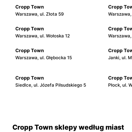
Cropp Town
Cropp To
Warszawa, ul. Złota 59
Warszawa, 
Cropp Town
Cropp To
Warszawa, ul. Wołoska 12
Warszawa, 
Cropp Town
Cropp To
Warszawa, ul. Głębocka 15
Janki, ul.
Cropp Town
Cropp To
Siedlce, ul. Józefa Piłsudskiego 5
Płock, ul.
Cropp Town
Cropp To
Płock, ul. Tysiąclecia 2a
Łuków, ul.
Cropp Town sklepy według miast
Cropp Town
Cropp To