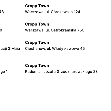
Cropp Town
48
Warszawa, ul. Górczewska 124
Cropp Town
20
Warszawa, ul. Ostrobramska 75C
Cropp Town
ucji 3 Maja
Ciechanów, ul. Władysławowo 45
Cropp Town
ego 1
Radom al. Józefa Grzecznarowskiego 28
Cropp Town
 Aleksandra
Ostrołęka, ul. Generała Armii Aleksandra
Gorbatowa 3
Cropp Town