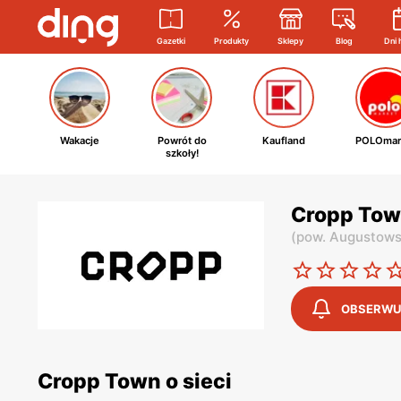
Gazetki
Produkty
Sklepy
Blog
Dni 
Wakacje
Powrót do
Kaufland
POLOmar
szkoły!
Cropp Tow
(
pow. Augustows
OBSERWU
Cropp Town o sieci