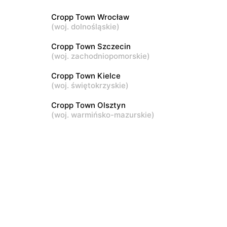
Łódź al. Politechniki 1
Cropp Town Wrocław
(
woj. dolnośląskie
)
Cropp Town
Cropp Town Szczecin
usza
Pabianice, ul. Zamkowa 31
(
woj. zachodniopomorskie
)
Cropp Town Kielce
Cropp Town
(
woj. świętokrzyskie
)
. Adama
Bełchatów, ul. Kolejowa 6
Cropp Town Olsztyn
(
woj. warmińsko-mazurskie
)