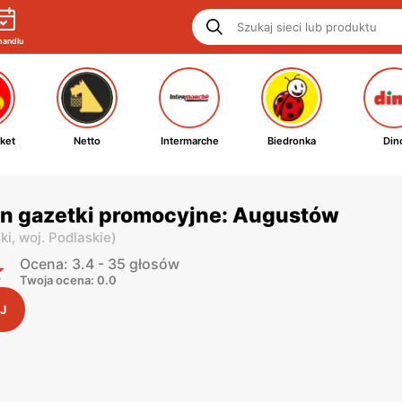
handlu
ket
Netto
Intermarche
Biedronka
Din
n gazetki promocyjne: Augustów
ki,
woj. Podlaskie
)
Ocena: 3.4 - 35 głosów
Twoja ocena: 0.0
J