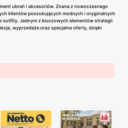
tyment ubrań i akcesoriów. Znana z nowoczesnego
ych klientów poszukujących modnych i oryginalnych
ie outfity. Jednym z kluczowych elementów strategii
kcje, wyprzedaże oraz specjalne oferty, dzięki
o w formie papierowej w sklepach, jak i online, co
ia oraz różnorodnością stylów, co sprawia, że
 pozwala na oferowanie odzieży, która jest nie tylko
j Polski, co ułatwia dostęp do szerokiej gamy
owiednich produktów, oferując fachowe doradztwo i