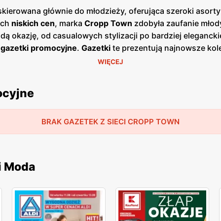
skierowana głównie do młodzieży, oferująca szeroki asor
ych
niskich cen
, marka
Cropp Town
zdobyła zaufanie młod
dą okazję, od casualowych stylizacji po bardziej eleganck
e
gazetki promocyjne
.
Gazetki
te prezentują najnowsze kole
ać z wyjątkowych okazji cenowych. Są one dostępne zarówn
WIĘCEJ
ty
Cropp Town
charakteryzują się wysoką jakością wykonan
a innowacyjność i ciągłe udoskonalanie swoich wyrobów, co
ocyjne
wn
są zlokalizowane w dogodnych miejscach na terenie całe
 duży nacisk na jakość obsługi oraz pomoc w wyborze odp
opp Town
zdobyła lojalność wielu zadowolonych klientów.
BRAK GAZETEK Z SIECI CROPP TOWN
i Moda