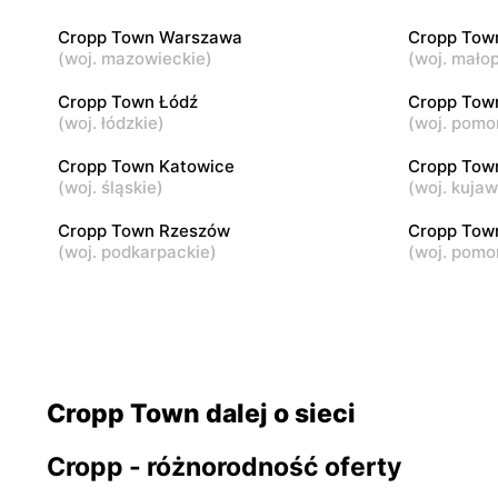
Puławy, ul. Marsz. Józefa Piłsudskiego 5
Łódź al. Ma
15/23
Cropp Town Warszawa
Cropp Tow
(
woj. mazowieckie
)
(
woj. małop
Cropp Town
Cropp To
Cropp Town Łódź
Cropp Tow
Łomża, ul. Dworna 1
Piotrków Tr
(
woj. łódzkie
)
(
woj. pomo
Sienkiewic
Cropp Town Katowice
Cropp Tow
Cropp Town
(
woj. śląskie
)
Cropp To
(
woj. kuja
Kutno, ul. Kościuszki 73
Włocławek, 
Cropp Town Rzeszów
Cropp Tow
(
woj. podkarpackie
)
(
woj. pomo
Cropp Town dalej o sieci
Cropp - różnorodność oferty