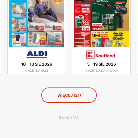
10
-
13 SIE 2026
5
-
19 SIE 2026
GAZETKA ALDI
GAZETKA KAUFLAND
WIĘCEJ (21)
REKLAMA