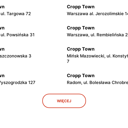
wn
Cropp Town
ul. Targowa 72
Warszawa al. Jerozolimskie 1
wn
Cropp Town
ul. Powsińska 31
Warszawa, ul. Rembielińska 
wn
Cropp Town
 Mszczonowska 3
Mińsk Mazowiecki, ul. Konstyt
7
wn
Cropp Town
 Wyszogrodzka 127
Radom, ul. Bolesława Chrobr
wn
Cropp Town
WIĘCEJ
 Eugeniusza Kwiatkowskiego 3
Ostrołęka, ul. Generała Armii
Gorbatowa 28
wn
Cropp Town