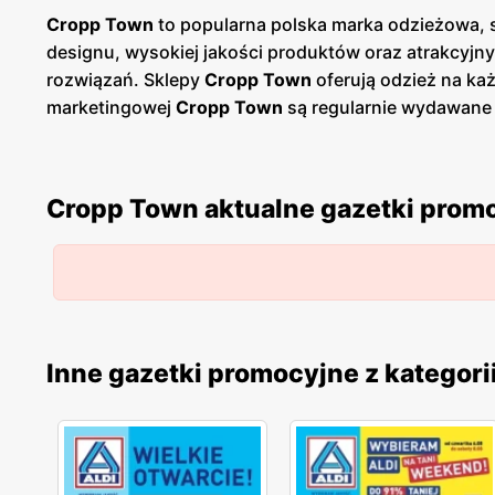
Cropp Town
to popularna polska marka odzieżowa, 
designu, wysokiej jakości produktów oraz atrakcyjn
rozwiązań. Sklepy
Cropp Town
oferują odzież na każ
marketingowej
Cropp Town
są regularnie wydawan
czemu klienci mogą planować swoje zakupy i korzyst
umożliwia łatwy dostęp do aktualnych ofert. Produk
każdy klient znajdzie coś dla siebie. Marka stawia n
Cropp Town aktualne gazetki prom
modna, ale także wygodna i trwała. Sklepy
Cropp To
produktów odzieżowych i akcesoriów. Firma kładzie
wsparcie na każdym etapie zakupów. Dzięki temu
Cr
Inne gazetki promocyjne z kategori