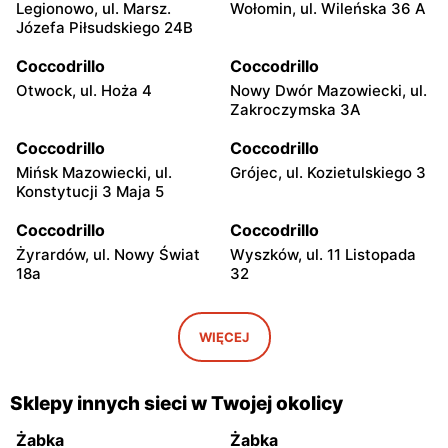
Legionowo, ul. Marsz.
Wołomin, ul. Wileńska 36 A
Józefa Piłsudskiego 24B
Coccodrillo
Coccodrillo
Otwock, ul. Hoża 4
Nowy Dwór Mazowiecki, ul.
Zakroczymska 3A
Coccodrillo
Coccodrillo
Mińsk Mazowiecki, ul.
Grójec, ul. Kozietulskiego 3
Konstytucji 3 Maja 5
Coccodrillo
Coccodrillo
Żyrardów, ul. Nowy Świat
Wyszków, ul. 11 Listopada
18a
32
Coccodrillo
Coccodrillo
Pułtusk, ul. Świętojańska 7
Garwolin, ul. Kościuszki 22C
WIĘCEJ
Coccodrillo
Coccodrillo
Płońsk, ul. Grunwaldzka 31
Skierniewice, ul.
Sklepy innych sieci w Twojej okolicy
Jagiellońska 8/16
Żabka
Żabka