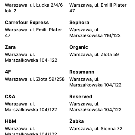
Coccodrillo
Coccodrillo
Warszawa, ul. Łucka 2/4/6
Warszawa, ul. Emilii Plater
Maków Mazowiecki, ul.
Łowicz, ul. Krakowska 15
lok. 2
47
Rynek 5
Carrefour Express
Sephora
Coccodrillo
Coccodrillo
Warszawa, ul. Emilii Plater
Warszawa, ul.
Ciechanów, ul. Niechodzka
Kozienice, ul. Batalionów
47
Marszałkowska 116/122
5
Chłopskich 16
Zara
Organic
Coccodrillo
Coccodrillo
Warszawa, ul.
Warszawa, ul. Złota 59
Siedlce, ul. Józefa
Sokołów Podlaski, ul. Długa
Marszałkowska 104-122
Piłsudskiego 74
22
4F
Rossmann
Coccodrillo
Coccodrillo
Warszawa, ul. Złota 59/258
Warszawa, ul.
Ostrów Mazowiecka, ul.
Przasnysz, ul. Rynek 30
Marszałkowska 104/122
Ludwika Mieczkowskiego
16
C&A
Reserved
Warszawa, ul.
Warszawa, ul.
Coccodrillo
Coccodrillo
Marszałkowska 104/122
Marszałkowska 104/122
Radom, ul. Bolesława
Radom al. Józefa
Chrobrego 1
Grzecznarowskiego 28
H&M
Żabka
Warszawa, ul.
Warszawa, ul. Sienna 72
Coccodrillo
Coccodrillo
Marszałkowska 104/122