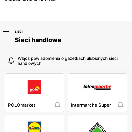
Ostrołęka, ul. Gen. Augusta
Tomaszów Mazowiecki, ul.
Emila Fieldorfa Nila 28
Warszawska 5
SIECI
Sieci handlowe
Włącz powiadomienia o gazetkach ulubionych sieci
handlowych
POLOmarket
Intermarche Super