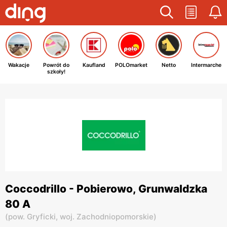
Wakacje
Powrót do
Kaufland
POLOmarket
Netto
Intermarche
szkoły!
Coccodrillo - Pobierowo, Grunwaldzka
80 A
(
pow. Gryficki,
woj. Zachodniopomorskie
)