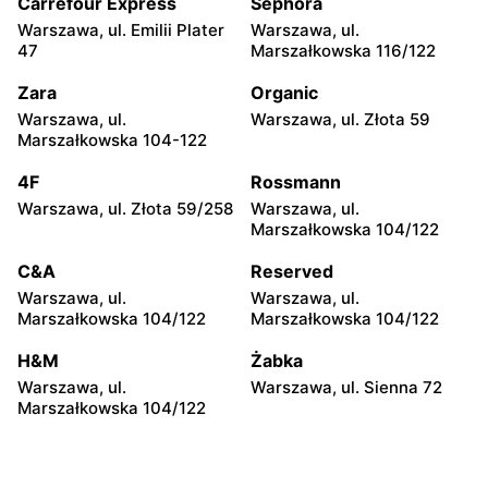
185
Krakowska 106
Carrefour Express
Sephora
Warszawa, ul. Emilii Plater
Warszawa, ul.
Cersanit
Cersanit
47
Marszałkowska 116/122
Piaseczno, ul. Dworcowa 10
Legionowo, ul. Henryka
Sienkiewicza 17A
Zara
Organic
Warszawa, ul.
Warszawa, ul. Złota 59
Cersanit
Cersanit
Marszałkowska 104-122
Legionowo, ul. Tadeusza
Otrębusy, ul. Wiejska 31
Kościuszki 16b
4F
Rossmann
Warszawa, ul. Złota 59/258
Warszawa, ul.
Cersanit
Cersanit
Marszałkowska 104/122
Michałów-Reginów, ul.
Wołomin, ul. Kościelna 63
Nowodworska 9
C&A
Reserved
Warszawa, ul.
Warszawa, ul.
Cersanit
Cersanit
Marszałkowska 104/122
Marszałkowska 104/122
Otwock, ul. Majowa 204
Czosnów, ul. Warszawska
28
H&M
Żabka
Warszawa, ul.
Warszawa, ul. Sienna 72
Cersanit
Cersanit
Marszałkowska 104/122
Boża Wola, ul. Klonowa 17
Milanówek, ul. Królewska
120 B