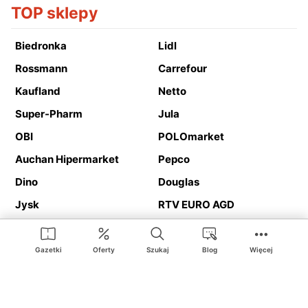
TOP sklepy
Biedronka
Lidl
Rossmann
Carrefour
Kaufland
Netto
Super-Pharm
Jula
OBI
POLOmarket
Auchan Hipermarket
Pepco
Dino
Douglas
Jysk
RTV EURO AGD
Action
Media Expert
Deichmann
Media Markt
Gazetki
Oferty
Szukaj
Blog
Więcej
Ding.pl to serwis internetowy prezentujący
gazetki promocyjne
oraz
katalogi
sklepów i dużych sieci handlowych. Dzięki