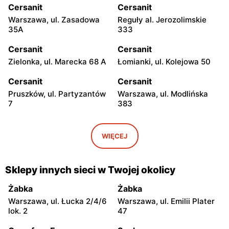
Cersanit
Cersanit
Warszawa, ul. Zasadowa
Reguły al. Jerozolimskie
35A
333
Cersanit
Cersanit
Zielonka, ul. Marecka 68 A
Łomianki, ul. Kolejowa 50
Cersanit
Cersanit
Pruszków, ul. Partyzantów
Warszawa, ul. Modlińska
7
383
Cersanit
Cersanit
Ożarów Mazowiecki, ul.
Pruszków Al. Jerozolimskie
WIĘCEJ
Poznańska 358
451
Cersanit
Cersanit
Sklepy innych sieci w Twojej okolicy
Kobyłka, ul. Nadarzyńska
Warszawa, ul. Trakt Brzeski
124
75
Żabka
Żabka
Warszawa, ul. Łucka 2/4/6
Warszawa, ul. Emilii Plater
Cersanit
Cersanit
lok. 2
47
Łomianki, ul. Warszawska
Sękocin Stary al.