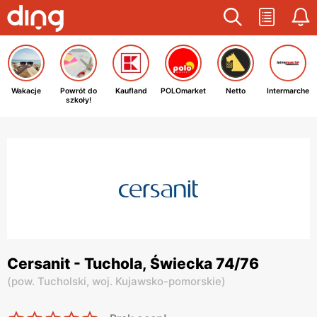
Wakacje
Powrót do
Kaufland
POLOmarket
Netto
Intermarche
szkoły!
Cersanit - Tuchola, Świecka 74/76
(
pow. Tucholski,
woj. Kujawsko-pomorskie
)