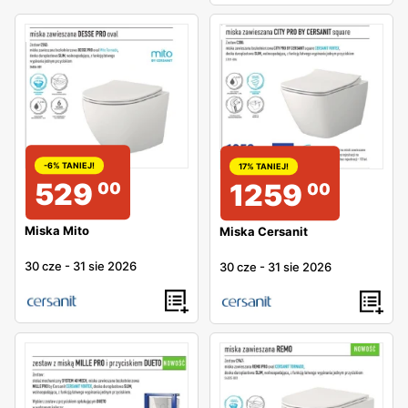
-6% TANIEJ!
17% TANIEJ!
529
1259
00
00
Miska Mito
Miska Cersanit
30 cze
-
31 sie 2026
30 cze
-
31 sie 2026