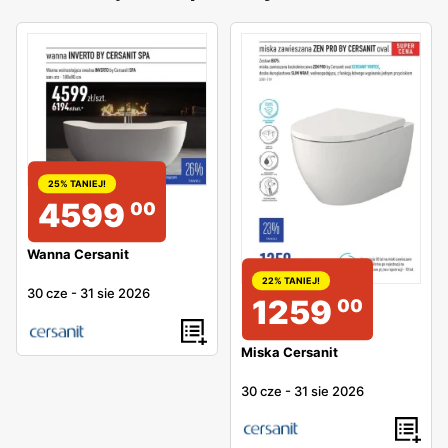
25% TANIEJ!
4599
00
Wanna Cersanit
22% TANIEJ!
30 cze
-
31 sie 2026
1259
00
Miska Cersanit
30 cze
-
31 sie 2026