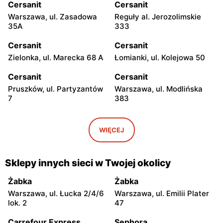
Cersanit
Cersanit
Warszawa, ul. Zasadowa
Reguły al. Jerozolimskie
35A
333
Cersanit
Cersanit
Zielonka, ul. Marecka 68 A
Łomianki, ul. Kolejowa 50
Cersanit
Cersanit
Pruszków, ul. Partyzantów
Warszawa, ul. Modlińska
7
383
Cersanit
Cersanit
Ożarów Mazowiecki, ul.
Pruszków Al. Jerozolimskie
WIĘCEJ
Poznańska 358
451
Cersanit
Cersanit
Sklepy innych sieci w Twojej okolicy
Kobyłka, ul. Nadarzyńska
Warszawa, ul. Trakt Brzeski
124
75
Żabka
Żabka
Warszawa, ul. Łucka 2/4/6
Warszawa, ul. Emilii Plater
Cersanit
Cersanit
lok. 2
47
Łomianki, ul. Warszawska
Sękocin Stary al.
185
Krakowska 106
Carrefour Express
Sephora