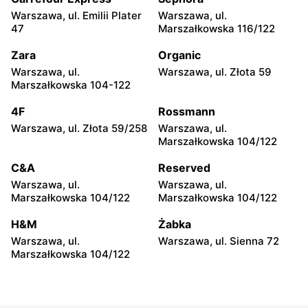
Warszawa, ul. Emilii Plater
Warszawa, ul.
Cersanit
Cersanit
47
Marszałkowska 116/122
Piaseczno, ul. Dworcowa 10
Legionowo, ul. Henryka
Sienkiewicza 17A
Zara
Organic
Warszawa, ul.
Warszawa, ul. Złota 59
Cersanit
Cersanit
Marszałkowska 104-122
Legionowo, ul. Tadeusza
Otrębusy, ul. Wiejska 31
Kościuszki 16b
4F
Rossmann
Warszawa, ul. Złota 59/258
Warszawa, ul.
Cersanit
Cersanit
Marszałkowska 104/122
Michałów-Reginów, ul.
Wołomin, ul. Kościelna 63
Nowodworska 9
C&A
Reserved
Warszawa, ul.
Warszawa, ul.
Cersanit
Cersanit
Marszałkowska 104/122
Marszałkowska 104/122
Otwock, ul. Majowa 204
Czosnów, ul. Warszawska
28
H&M
Żabka
Warszawa, ul.
Warszawa, ul. Sienna 72
Cersanit
Cersanit
Marszałkowska 104/122
Boża Wola, ul. Klonowa 17
Milanówek, ul. Królewska
120 B