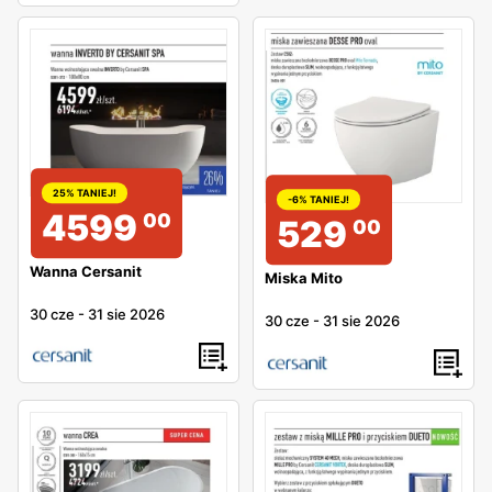
25% TANIEJ!
-6% TANIEJ!
4599
00
529
00
Wanna Cersanit
Miska Mito
30 cze
-
31 sie 2026
30 cze
-
31 sie 2026