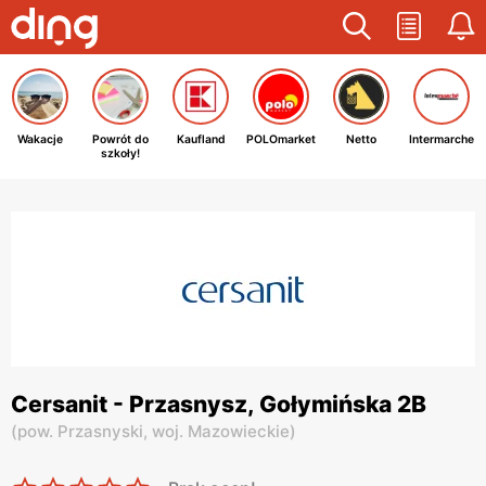
Wakacje
Powrót do
Kaufland
POLOmarket
Netto
Intermarche
szkoły!
Cersanit - Przasnysz, Gołymińska 2B
(
pow. Przasnyski,
woj. Mazowieckie
)