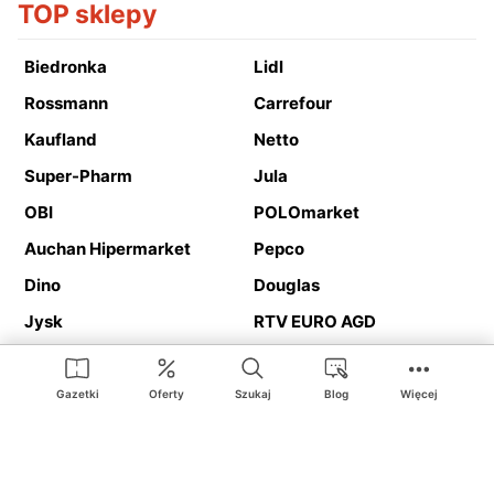
TOP sklepy
Biedronka
Lidl
Rossmann
Carrefour
Kaufland
Netto
Super-Pharm
Jula
OBI
POLOmarket
Auchan Hipermarket
Pepco
Dino
Douglas
Jysk
RTV EURO AGD
Action
Media Expert
Deichmann
Media Markt
Gazetki
Oferty
Szukaj
Blog
Więcej
Ding.pl to serwis internetowy prezentujący
gazetki promocyjne
oraz
katalogi
sklepów i dużych sieci handlowych. Dzięki