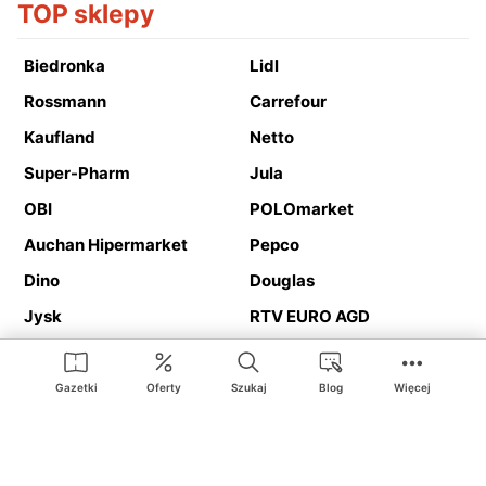
TOP sklepy
Biedronka
Lidl
Rossmann
Carrefour
Kaufland
Netto
Super-Pharm
Jula
OBI
POLOmarket
Auchan Hipermarket
Pepco
Dino
Douglas
Jysk
RTV EURO AGD
Action
Media Expert
Deichmann
Media Markt
Gazetki
Oferty
Szukaj
Blog
Więcej
Ding.pl to serwis internetowy prezentujący
gazetki promocyjne
oraz
katalogi
sklepów i dużych sieci handlowych. Dzięki