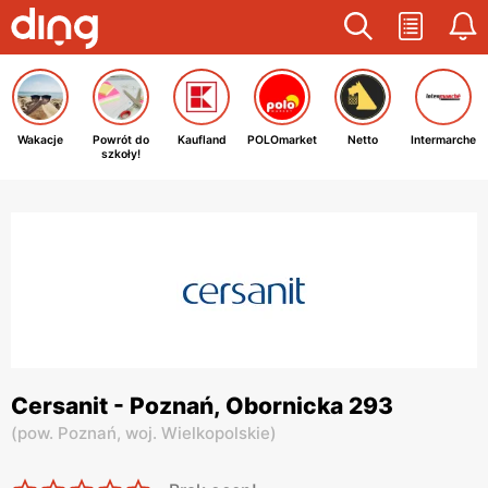
Wakacje
Powrót do
Kaufland
POLOmarket
Netto
Intermarche
szkoły!
Cersanit - Poznań, Obornicka 293
(
pow. Poznań,
woj. Wielkopolskie
)