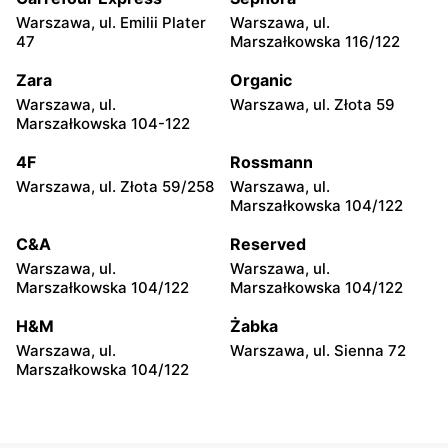
Warszawa, ul. Emilii Plater
Warszawa, ul.
Cersanit
Cersanit
47
Marszałkowska 116/122
Piaseczno, ul. Dworcowa 10
Legionowo, ul. Henryka
Sienkiewicza 17A
Zara
Organic
Warszawa, ul.
Warszawa, ul. Złota 59
Cersanit
Cersanit
Marszałkowska 104-122
Legionowo, ul. Tadeusza
Otrębusy, ul. Wiejska 31
Kościuszki 16b
4F
Rossmann
Warszawa, ul. Złota 59/258
Warszawa, ul.
Cersanit
Cersanit
Marszałkowska 104/122
Michałów-Reginów, ul.
Wołomin, ul. Kościelna 63
Nowodworska 9
C&A
Reserved
Warszawa, ul.
Warszawa, ul.
Cersanit
Cersanit
Marszałkowska 104/122
Marszałkowska 104/122
Otwock, ul. Majowa 204
Czosnów, ul. Warszawska
28
H&M
Żabka
Warszawa, ul.
Warszawa, ul. Sienna 72
Cersanit
Cersanit
Marszałkowska 104/122
Boża Wola, ul. Klonowa 17
Milanówek, ul. Królewska
120 B