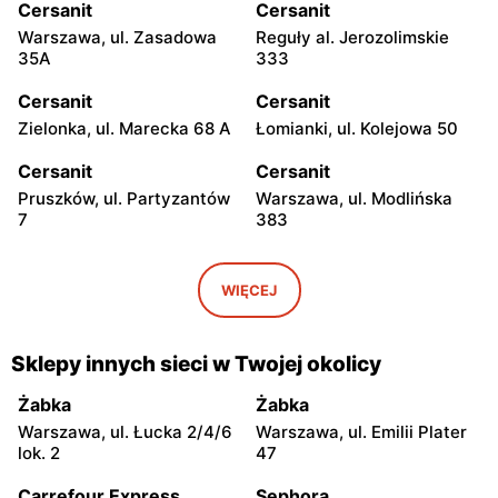
Cersanit
Cersanit
Warszawa, ul. Zasadowa
Reguły al. Jerozolimskie
35A
333
Cersanit
Cersanit
Zielonka, ul. Marecka 68 A
Łomianki, ul. Kolejowa 50
Cersanit
Cersanit
Pruszków, ul. Partyzantów
Warszawa, ul. Modlińska
7
383
Cersanit
Cersanit
Ożarów Mazowiecki, ul.
Pruszków Al. Jerozolimskie
WIĘCEJ
Poznańska 358
451
Cersanit
Cersanit
Sklepy innych sieci w Twojej okolicy
Kobyłka, ul. Nadarzyńska
Warszawa, ul. Trakt Brzeski
124
75
Żabka
Żabka
Warszawa, ul. Łucka 2/4/6
Warszawa, ul. Emilii Plater
Cersanit
Cersanit
lok. 2
47
Łomianki, ul. Warszawska
Sękocin Stary al.
185
Krakowska 106
Carrefour Express
Sephora