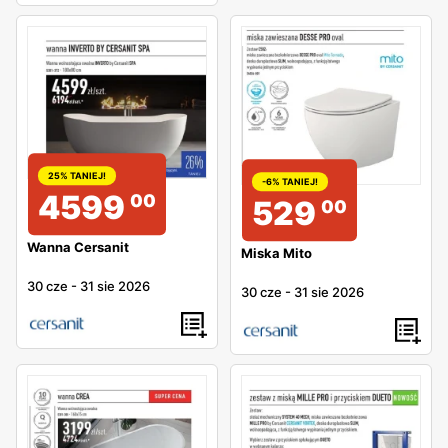
25% TANIEJ!
-6% TANIEJ!
4599
00
529
00
Wanna Cersanit
Miska Mito
30 cze
-
31 sie 2026
30 cze
-
31 sie 2026