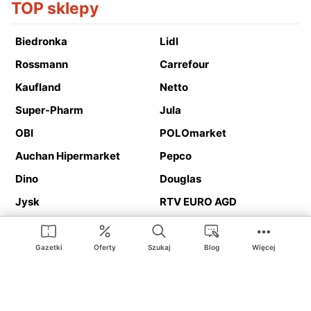
TOP sklepy
Biedronka
Lidl
Rossmann
Carrefour
Kaufland
Netto
Super-Pharm
Jula
OBI
POLOmarket
Auchan Hipermarket
Pepco
Dino
Douglas
Jysk
RTV EURO AGD
Action
Media Expert
Deichmann
Media Markt
Gazetki
Oferty
Szukaj
Blog
Więcej
Ding.pl to serwis internetowy prezentujący
gazetki promocyjne
oraz
katalogi
sklepów i dużych sieci handlowych. Dzięki
geolokalizacji otrzymasz przede wszystkim oferty sklepów, z