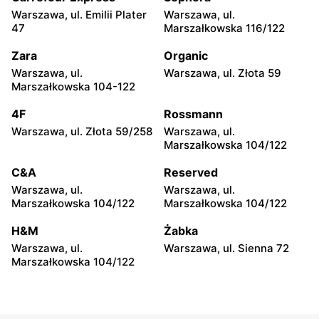
Warszawa, ul. Emilii Plater
Warszawa, ul.
Cersanit
Cersanit
47
Marszałkowska 116/122
Piaseczno, ul. Dworcowa 10
Legionowo, ul. Henryka
Sienkiewicza 17A
Zara
Organic
Warszawa, ul.
Warszawa, ul. Złota 59
Cersanit
Cersanit
Marszałkowska 104-122
Legionowo, ul. Tadeusza
Otrębusy, ul. Wiejska 31
Kościuszki 16b
4F
Rossmann
Warszawa, ul. Złota 59/258
Warszawa, ul.
Cersanit
Cersanit
Marszałkowska 104/122
Michałów-Reginów, ul.
Wołomin, ul. Kościelna 63
Nowodworska 9
C&A
Reserved
Warszawa, ul.
Warszawa, ul.
Cersanit
Cersanit
Marszałkowska 104/122
Marszałkowska 104/122
Otwock, ul. Majowa 204
Czosnów, ul. Warszawska
28
H&M
Żabka
Warszawa, ul.
Warszawa, ul. Sienna 72
Cersanit
Cersanit
Marszałkowska 104/122
Boża Wola, ul. Klonowa 17
Milanówek, ul. Królewska
120 B