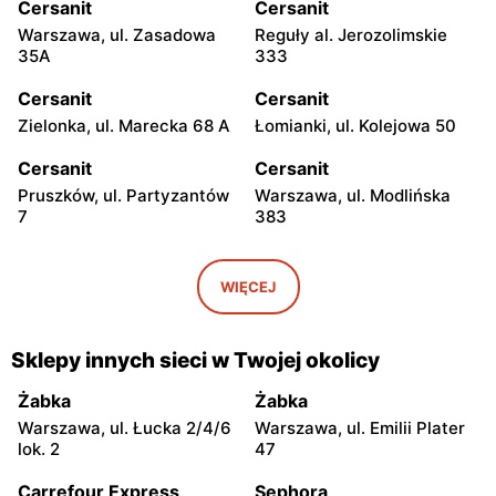
Cersanit
Cersanit
Warszawa, ul. Zasadowa
Reguły al. Jerozolimskie
35A
333
Cersanit
Cersanit
Zielonka, ul. Marecka 68 A
Łomianki, ul. Kolejowa 50
Cersanit
Cersanit
Pruszków, ul. Partyzantów
Warszawa, ul. Modlińska
7
383
Cersanit
Cersanit
Ożarów Mazowiecki, ul.
Pruszków Al. Jerozolimskie
WIĘCEJ
Poznańska 358
451
Cersanit
Cersanit
Sklepy innych sieci w Twojej okolicy
Kobyłka, ul. Nadarzyńska
Warszawa, ul. Trakt Brzeski
124
75
Żabka
Żabka
Warszawa, ul. Łucka 2/4/6
Warszawa, ul. Emilii Plater
Cersanit
Cersanit
lok. 2
47
Łomianki, ul. Warszawska
Sękocin Stary al.
185
Krakowska 106
Carrefour Express
Sephora