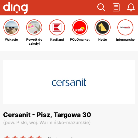
Wakacje
Powrót do
Kaufland
POLOmarket
Netto
Intermarche
szkoły!
Cersanit - Pisz, Targowa 30
(
pow. Piski,
woj. Warmińsko-mazurskie
)