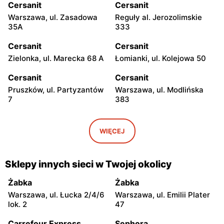
Cersanit
Cersanit
Warszawa, ul. Zasadowa
Reguły al. Jerozolimskie
35A
333
Cersanit
Cersanit
Zielonka, ul. Marecka 68 A
Łomianki, ul. Kolejowa 50
Cersanit
Cersanit
Pruszków, ul. Partyzantów
Warszawa, ul. Modlińska
7
383
Cersanit
Cersanit
Ożarów Mazowiecki, ul.
Pruszków Al. Jerozolimskie
WIĘCEJ
Poznańska 358
451
Cersanit
Cersanit
Sklepy innych sieci w Twojej okolicy
Kobyłka, ul. Nadarzyńska
Warszawa, ul. Trakt Brzeski
124
75
Żabka
Żabka
Warszawa, ul. Łucka 2/4/6
Warszawa, ul. Emilii Plater
Cersanit
Cersanit
lok. 2
47
Łomianki, ul. Warszawska
Sękocin Stary al.
185
Krakowska 106
Carrefour Express
Sephora