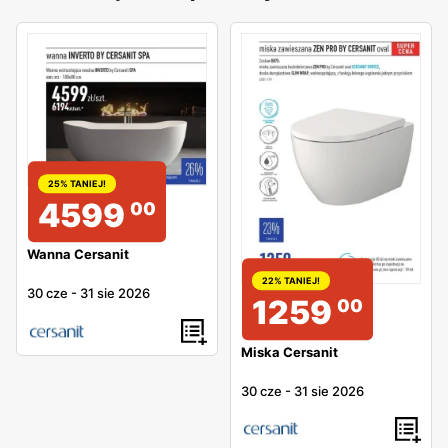
25% TANIEJ!
4599
00
Wanna Cersanit
22% TANIEJ!
30 cze
-
31 sie 2026
1259
00
Miska Cersanit
30 cze
-
31 sie 2026