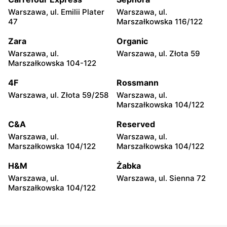
Warszawa, ul. Emilii Plater
Warszawa, ul.
Cersanit
Cersanit
47
Marszałkowska 116/122
Piaseczno, ul. Dworcowa 10
Legionowo, ul. Henryka
Sienkiewicza 17A
Zara
Organic
Warszawa, ul.
Warszawa, ul. Złota 59
Cersanit
Cersanit
Marszałkowska 104-122
Legionowo, ul. Tadeusza
Otrębusy, ul. Wiejska 31
Kościuszki 16b
4F
Rossmann
Warszawa, ul. Złota 59/258
Warszawa, ul.
Cersanit
Cersanit
Marszałkowska 104/122
Michałów-Reginów, ul.
Wołomin, ul. Kościelna 63
Nowodworska 9
C&A
Reserved
Warszawa, ul.
Warszawa, ul.
Cersanit
Cersanit
Marszałkowska 104/122
Marszałkowska 104/122
Otwock, ul. Majowa 204
Czosnów, ul. Warszawska
28
H&M
Żabka
Warszawa, ul.
Warszawa, ul. Sienna 72
Cersanit
Cersanit
Marszałkowska 104/122
Boża Wola, ul. Klonowa 17
Milanówek, ul. Królewska
120 B