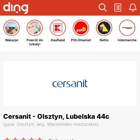
Wakacje
Powrót do
Kaufland
POLOmarket
Netto
Intermarche
szkoły!
Cersanit - Olsztyn, Lubelska 44c
(
pow. Olsztyn,
woj. Warmińsko-mazurskie
)