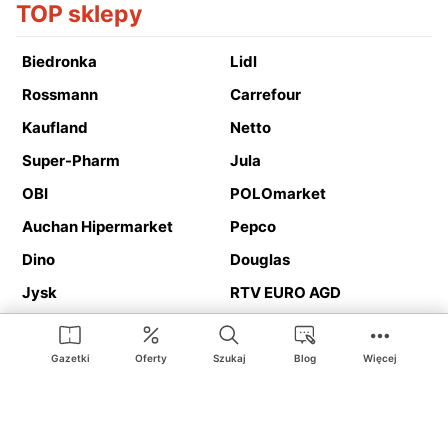
TOP sklepy
Biedronka
Lidl
Rossmann
Carrefour
Kaufland
Netto
Super-Pharm
Jula
OBI
POLOmarket
Auchan Hipermarket
Pepco
Dino
Douglas
Jysk
RTV EURO AGD
Action
Media Expert
Deichmann
Media Markt
Gazetki
Oferty
Szukaj
Blog
Więcej
Ding.pl to serwis internetowy prezentujący
gazetki promocyjne
oraz
katalogi
sklepów i dużych sieci handlowych. Dzięki