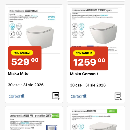
-6% TANIEJ!
17% TANIEJ!
529
1259
00
00
Miska Mito
Miska Cersanit
30 cze
-
31 sie 2026
30 cze
-
31 sie 2026