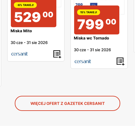
-6% TANIEJ!
529
00
15% TANIEJ!
799
00
Miska Mito
Miska wc Tornado
30 cze
-
31 sie 2026
30 cze
-
31 sie 2026
WIĘCEJ OFERT Z GAZETEK CERSANIT