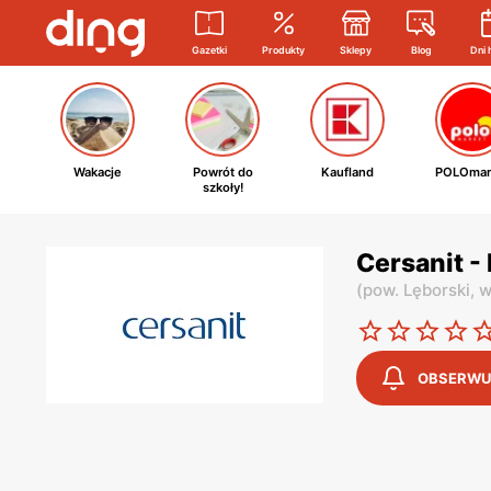
Gazetki
Produkty
Sklepy
Blog
Dni 
Wakacje
Powrót do
Kaufland
POLOmar
szkoły!
Cersanit -
(
pow. Lęborski,
w
OBSERWU