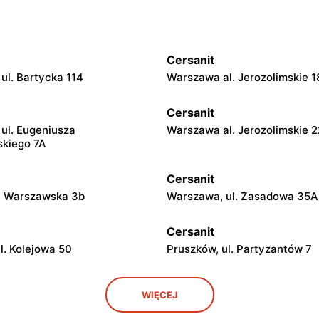
Cersanit
ul. Bartycka 114
Warszawa al. Jerozolimskie 1
Cersanit
ul. Eugeniusza
Warszawa al. Jerozolimskie 
kiego 7A
Cersanit
l. Warszawska 3b
Warszawa, ul. Zasadowa 35A
Cersanit
l. Kolejowa 50
Pruszków, ul. Partyzantów 7
Cersanit
WIĘCEJ
l. Jerozolimskie 451
Kobyłka, ul. Nadarzyńska 124