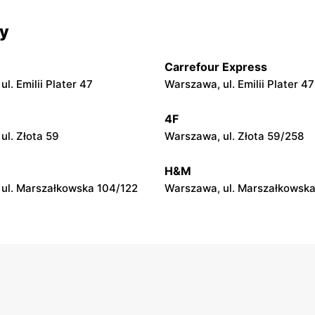
Cersanit
cy
ary al. Krakowska 106
Piaseczno, ul. Dworcowa 10
Carrefour Express
Cersanit
l. Emilii Plater 47
Warszawa, ul. Emilii Plater 47
l. Wiejska 31
Michałów-Reginów, ul. Nowo
4F
Cersanit
ul. Złota 59
Warszawa, ul. Złota 59/258
l. Warszawska 28
Boża Wola, ul. Klonowa 17
H&M
ul. Marszałkowska 104/122
Warszawa, ul. Marszałkowska