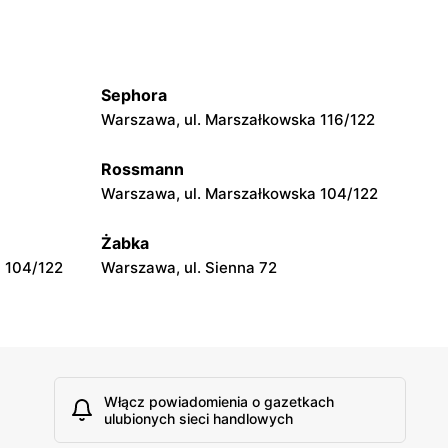
Cersanit
Legionowo, ul. Henryka Sienkiewicza
17A
Sephora
Cersanit
Warszawa, ul. Marszałkowska 116/122
dworska 9
Wołomin, ul. Kościelna 63
Rossmann
Cersanit
Warszawa, ul. Marszałkowska 104/122
Milanówek, ul. Królewska 120 B
Żabka
 104/122
Warszawa, ul. Sienna 72
Włącz powiadomienia o gazetkach
ulubionych sieci handlowych