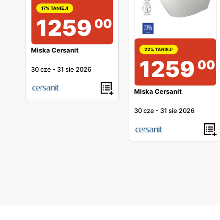
17% TANIEJ!
1259
00
Miska Cersanit
22% TANIEJ!
1259
00
30 cze
-
31 sie 2026
Miska Cersanit
30 cze
-
31 sie 2026