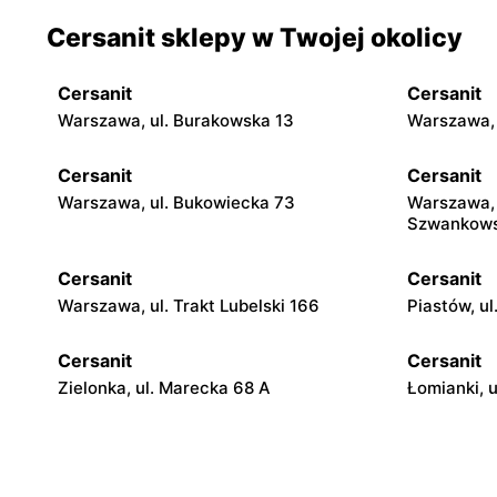
Cersanit sklepy w Twojej okolicy
Cersanit
Cersanit
Warszawa, ul. Burakowska 13
Warszawa, 
Cersanit
Cersanit
Warszawa, ul. Bukowiecka 73
Warszawa, 
Szwankows
Cersanit
Cersanit
Warszawa, ul. Trakt Lubelski 166
Piastów, u
Cersanit
Cersanit
Zielonka, ul. Marecka 68 A
Łomianki, u
Cersanit
Cersanit
Ożarów Mazowiecki, ul. Poznańska 358
Pruszków A