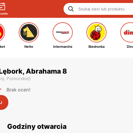
handlu
ket
Netto
Intermarche
Biedronka
Din
 Lębork, Abrahama 8
oj. Pomorskie
)
Brak ocen!
J
Godziny otwarcia