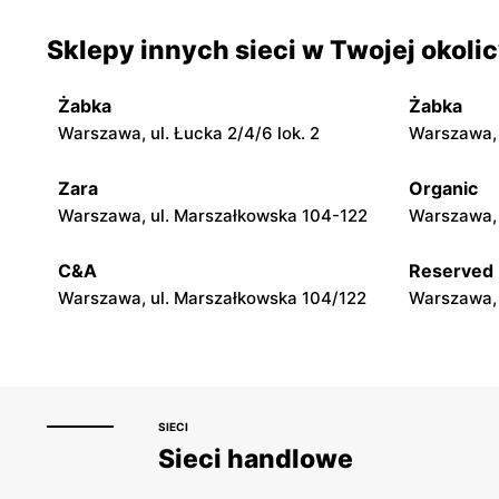
Cersanit
Cersanit
Sklepy innych sieci w Twojej okoli
Łomianki, ul. Warszawska 185
Sękocin St
Żabka
Żabka
Cersanit
Cersanit
Warszawa, ul. Łucka 2/4/6 lok. 2
Warszawa, u
Legionowo, ul. Tadeusza Kościuszki 16b
Otrębusy, u
Zara
Organic
Cersanit
Cersanit
Warszawa, ul. Marszałkowska 104-122
Warszawa, 
Otwock, ul. Majowa 204
Czosnów, u
C&A
Reserved
Warszawa, ul. Marszałkowska 104/122
Warszawa, 
SIECI
Sieci handlowe