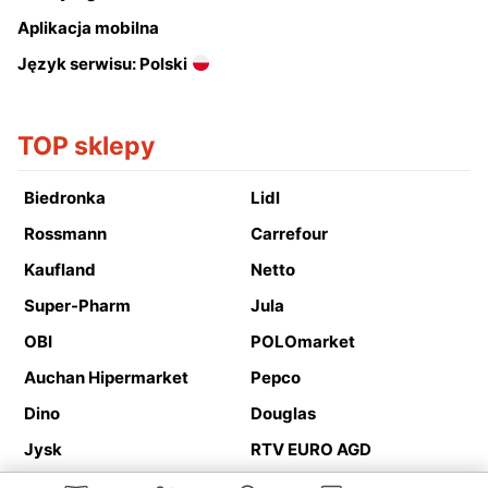
Aplikacja mobilna
Język serwisu: Polski
TOP sklepy
Biedronka
Lidl
Rossmann
Carrefour
Kaufland
Netto
Super-Pharm
Jula
OBI
POLOmarket
Auchan Hipermarket
Pepco
Dino
Douglas
Jysk
RTV EURO AGD
Action
Media Expert