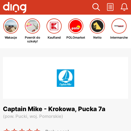
Wakacje
Powrót do
Kaufland
POLOmarket
Netto
Intermarche
szkoły!
Captain Mike - Krokowa, Pucka 7a
(
pow. Pucki,
woj. Pomorskie
)