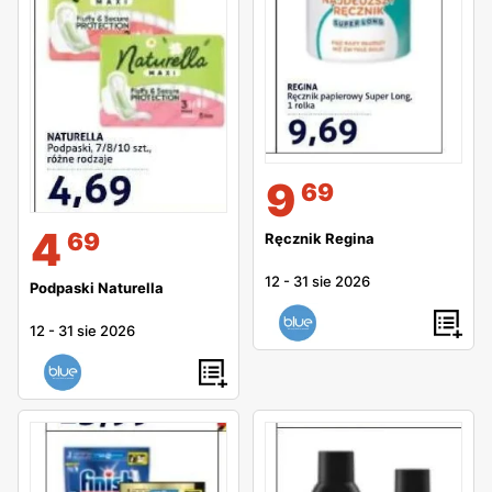
9
69
4
69
Ręcznik Regina
12
-
31 sie 2026
Podpaski Naturella
12
-
31 sie 2026