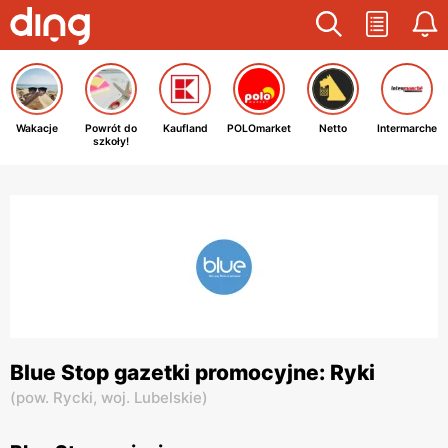
Wakacje
Powrót do
Kaufland
POLOmarket
Netto
Intermarche
szkoły!
Blue Stop gazetki promocyjne: Ryki
(
pow. Rycki,
woj. Lubelskie
)