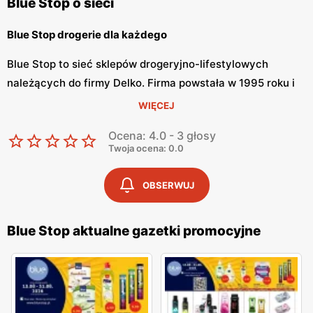
Blue Stop o sieci
Blue Stop drogerie dla każdego
Blue Stop to sieć sklepów drogeryjno-lifestylowych
należących do firmy Delko. Firma powstała w 1995 roku i
od tego czasu zapewnienia komfort i wysoką jakość dla
WIĘCEJ
swoich klientów. Drogerie Blue Stop proponują nie tylko
Ocena: 4.0 - 3 głosy
szeroką ofertę produktową, lecz również różnego rodzaju
Twoja ocena: 0.0
usługi. Drogerie Blue Stop są praktycznie w każdym
mieście Polski.
OBSERWUJ
Blue Stop szeroka oferta handlowa
Blue Stop aktualne gazetki promocyjne
Blue Stop oferuje różnego rodzaju produkty typowe dla
sklepów drogeryjnych. W sklepach sieci można znaleźć
kosmetyki marek własnych, takich jak Filip, Oskar,
Delikato, Teak, Delko Professional i wielu innych. W sklepie
są również produkty z oferty chemii domowej, takie jak