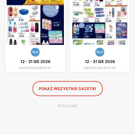
proszek do prania, płyn do naczyń lub kapsułki do
zmywarki.
Blue Stop gazetki promocyjne i okazje
Blue Stop posiada własne gazetki promocyjne, które
zawierają różnorodne okazje cenowe. W sklepie często
można trafić na przeceny i zniżki. W drogeriach Blue Stop
12
-
31 SIE 2026
12
-
31 SIE 2026
można dostać różnorodne produkty, na przykład proszek
GAZETKA BLUE STOP
GAZETKA BLUE STOP
do prania w promocji, tanie kosmetyki oraz produkty do
higieny w okazyjnych cenach. Gazetki promocyjne
POKAŻ WSZYSTKIE GAZETKI
zawierają całą gamę produktów.
REKLAMA