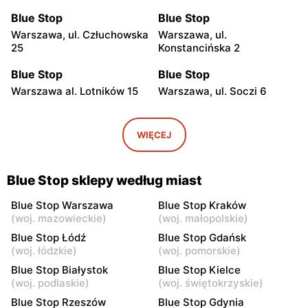
Blue Stop
Blue Stop
Warszawa, ul. Człuchowska
Warszawa, ul.
25
Konstancińska 2
Blue Stop
Blue Stop
Warszawa al. Lotników 15
Warszawa, ul. Soczi 6
Blue Stop
Blue Stop
Warszawa, ul. Wałbrzyska
Warszawa, ul. Okrężna 38
WIĘCEJ
21
Blue Stop
Blue Stop
Blue Stop sklepy według miast
Warszawa, ul. Portofino 8
Warszawa, ul. Wawrzyńca
Surowieckiego 10
Blue Stop Warszawa
Blue Stop Kraków
(
woj. mazowieckie
)
(
woj. małopolskie
)
Blue Stop
Blue Stop
Blue Stop Łódź
Blue Stop Gdańsk
Warszawa, ul. Edwarda
Warszawa, ul. Kompanii AK
(
woj. łódzkie
)
(
woj. pomorskie
)
Dembowskiego 10
Kordian 1
Blue Stop Białystok
Blue Stop Kielce
(
woj. podlaskie
)
(
woj. świętokrzyskie
)
Blue Stop
Blue Stop
Blue Stop Rzeszów
Blue Stop Gdynia
Piastów, ul. Ks. Ignacego
Piastów, ul. Waleriana