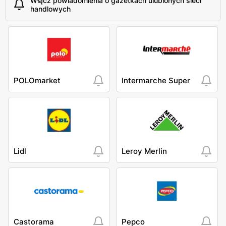
Włącz powiadomienia o gazetkach ulubionych sieci
handlowych
POLOmarket
Intermarche Super
Lidl
Leroy Merlin
Castorama
Pepco