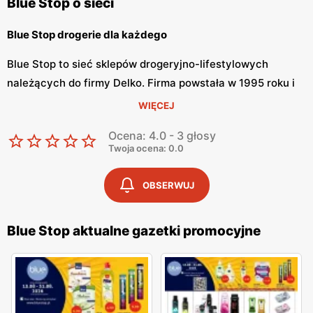
Blue Stop o sieci
Blue Stop drogerie dla każdego
Blue Stop to sieć sklepów drogeryjno-lifestylowych
należących do firmy Delko. Firma powstała w 1995 roku i
od tego czasu zapewnienia komfort i wysoką jakość dla
WIĘCEJ
swoich klientów. Drogerie Blue Stop proponują nie tylko
Ocena: 4.0 - 3 głosy
szeroką ofertę produktową, lecz również różnego rodzaju
Twoja ocena: 0.0
usługi. Drogerie Blue Stop są praktycznie w każdym
mieście Polski.
OBSERWUJ
Blue Stop szeroka oferta handlowa
Blue Stop aktualne gazetki promocyjne
Blue Stop oferuje różnego rodzaju produkty typowe dla
sklepów drogeryjnych. W sklepach sieci można znaleźć
kosmetyki marek własnych, takich jak Filip, Oskar,
Delikato, Teak, Delko Professional i wielu innych. W sklepie
są również produkty z oferty chemii domowej, takie jak