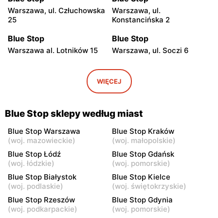
Warszawa, ul. Człuchowska
Warszawa, ul.
25
Konstancińska 2
Blue Stop
Blue Stop
Warszawa al. Lotników 15
Warszawa, ul. Soczi 6
Blue Stop
Blue Stop
Warszawa, ul. Wałbrzyska
Warszawa, ul. Okrężna 38
WIĘCEJ
21
Blue Stop
Blue Stop
Blue Stop sklepy według miast
Warszawa, ul. Portofino 8
Warszawa, ul. Wawrzyńca
Surowieckiego 10
Blue Stop Warszawa
Blue Stop Kraków
(
woj. mazowieckie
)
(
woj. małopolskie
)
Blue Stop
Blue Stop
Blue Stop Łódź
Blue Stop Gdańsk
Warszawa, ul. Edwarda
Warszawa, ul. Kompanii AK
(
woj. łódzkie
)
(
woj. pomorskie
)
Dembowskiego 10
Kordian 1
Blue Stop Białystok
Blue Stop Kielce
(
woj. podlaskie
)
(
woj. świętokrzyskie
)
Blue Stop
Blue Stop
Blue Stop Rzeszów
Blue Stop Gdynia
Piastów, ul. Ks. Ignacego
Piastów, ul. Waleriana
(
woj. podkarpackie
)
(
woj. pomorskie
)
Skorupki 2
Łukasińskiego 25