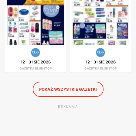
proszek do prania, płyn do naczyń lub kapsułki do
zmywarki.
Blue Stop gazetki promocyjne i okazje
Blue Stop posiada własne gazetki promocyjne, które
zawierają różnorodne okazje cenowe. W sklepie często
można trafić na przeceny i zniżki. W drogeriach Blue Stop
12
-
31 SIE 2026
12
-
31 SIE 2026
można dostać różnorodne produkty, na przykład proszek
GAZETKA BLUE STOP
GAZETKA BLUE STOP
do prania w promocji, tanie kosmetyki oraz produkty do
higieny w okazyjnych cenach. Gazetki promocyjne
POKAŻ WSZYSTKIE GAZETKI
zawierają całą gamę produktów.
REKLAMA