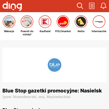
Wakacje
Powrót do
Kaufland
POLOmarket
Netto
Intermarche
szkoły!
Blue Stop gazetki promocyjne: Nasielsk
(
pow. Nowodworski,
woj. Mazowieckie
)