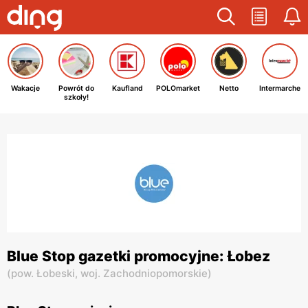
Wakacje
Powrót do
Kaufland
POLOmarket
Netto
Intermarche
szkoły!
Blue Stop gazetki promocyjne: Łobez
(
pow. Łobeski,
woj. Zachodniopomorskie
)