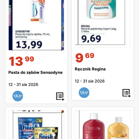
9
69
13
99
Ręcznik Regina
Pasta do zębów Sensodyne
12
-
31 sie 2026
12
-
31 sie 2026