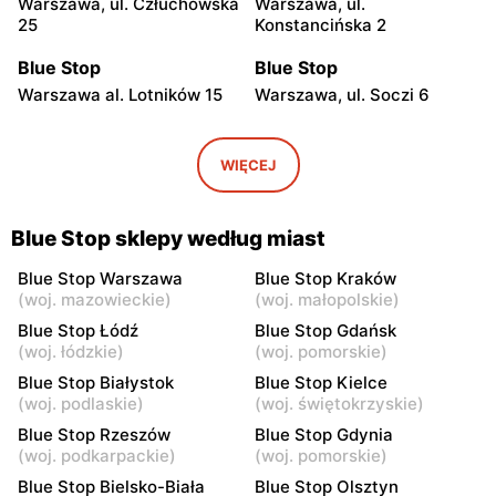
Warszawa, ul. Człuchowska
Warszawa, ul.
25
Konstancińska 2
Blue Stop
Blue Stop
Warszawa al. Lotników 15
Warszawa, ul. Soczi 6
Blue Stop
Blue Stop
Warszawa, ul. Wałbrzyska
Warszawa, ul. Okrężna 38
WIĘCEJ
21
Blue Stop
Blue Stop
Blue Stop sklepy według miast
Warszawa, ul. Portofino 8
Warszawa, ul. Wawrzyńca
Surowieckiego 10
Blue Stop Warszawa
Blue Stop Kraków
(
woj. mazowieckie
)
(
woj. małopolskie
)
Blue Stop
Blue Stop
Blue Stop Łódź
Blue Stop Gdańsk
Warszawa, ul. Edwarda
Warszawa, ul. Kompanii AK
(
woj. łódzkie
)
(
woj. pomorskie
)
Dembowskiego 10
Kordian 1
Blue Stop Białystok
Blue Stop Kielce
(
woj. podlaskie
)
(
woj. świętokrzyskie
)
Blue Stop
Blue Stop
Blue Stop Rzeszów
Blue Stop Gdynia
Piastów, ul. Ks. Ignacego
Piastów, ul. Waleriana
(
woj. podkarpackie
)
(
woj. pomorskie
)
Skorupki 2
Łukasińskiego 25
Blue Stop Bielsko-Biała
Blue Stop Olsztyn