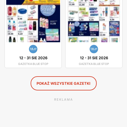
proszek do prania, płyn do naczyń lub kapsułki do
zmywarki.
Blue Stop gazetki promocyjne i okazje
Blue Stop posiada własne gazetki promocyjne, które
zawierają różnorodne okazje cenowe. W sklepie często
można trafić na przeceny i zniżki. W drogeriach Blue Stop
12
-
31 SIE 2026
12
-
31 SIE 2026
można dostać różnorodne produkty, na przykład proszek
GAZETKA BLUE STOP
GAZETKA BLUE STOP
do prania w promocji, tanie kosmetyki oraz produkty do
higieny w okazyjnych cenach. Gazetki promocyjne
POKAŻ WSZYSTKIE GAZETKI
zawierają całą gamę produktów.
REKLAMA