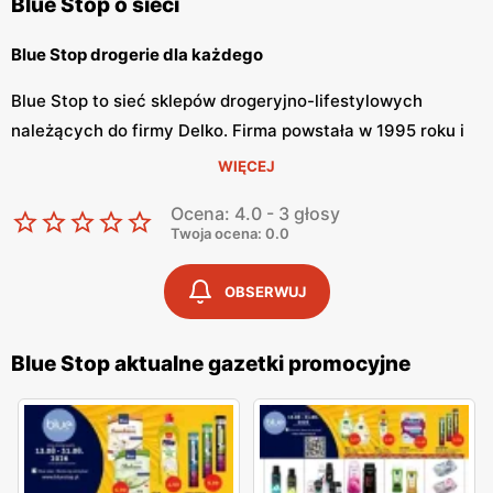
Blue Stop o sieci
Blue Stop drogerie dla każdego
Blue Stop to sieć sklepów drogeryjno-lifestylowych
należących do firmy Delko. Firma powstała w 1995 roku i
od tego czasu zapewnienia komfort i wysoką jakość dla
WIĘCEJ
swoich klientów. Drogerie Blue Stop proponują nie tylko
Ocena: 4.0 - 3 głosy
szeroką ofertę produktową, lecz również różnego rodzaju
Twoja ocena: 0.0
usługi. Drogerie Blue Stop są praktycznie w każdym
mieście Polski.
OBSERWUJ
Blue Stop szeroka oferta handlowa
Blue Stop aktualne gazetki promocyjne
Blue Stop oferuje różnego rodzaju produkty typowe dla
sklepów drogeryjnych. W sklepach sieci można znaleźć
kosmetyki marek własnych, takich jak Filip, Oskar,
Delikato, Teak, Delko Professional i wielu innych. W sklepie
są również produkty z oferty chemii domowej, takie jak