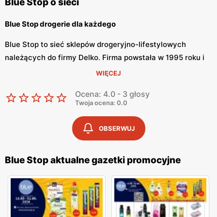
Blue Stop o sieci
Blue Stop drogerie dla każdego
Blue Stop to sieć sklepów drogeryjno-lifestylowych
należących do firmy Delko. Firma powstała w 1995 roku i
od tego czasu zapewnienia komfort i wysoką jakość dla
WIĘCEJ
swoich klientów. Drogerie Blue Stop proponują nie tylko
Ocena: 4.0 - 3 głosy
szeroką ofertę produktową, lecz również różnego rodzaju
Twoja ocena: 0.0
usługi. Drogerie Blue Stop są praktycznie w każdym
mieście Polski.
OBSERWUJ
Blue Stop szeroka oferta handlowa
Blue Stop aktualne gazetki promocyjne
Blue Stop oferuje różnego rodzaju produkty typowe dla
sklepów drogeryjnych. W sklepach sieci można znaleźć
kosmetyki marek własnych, takich jak Filip, Oskar,
Delikato, Teak, Delko Professional i wielu innych. W sklepie
są również produkty z oferty chemii domowej, takie jak