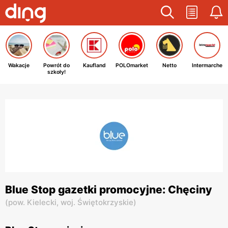
Wakacje
Powrót do
Kaufland
POLOmarket
Netto
Intermarche
szkoły!
Blue Stop gazetki promocyjne: Chęciny
(
pow. Kielecki,
woj. Świętokrzyskie
)