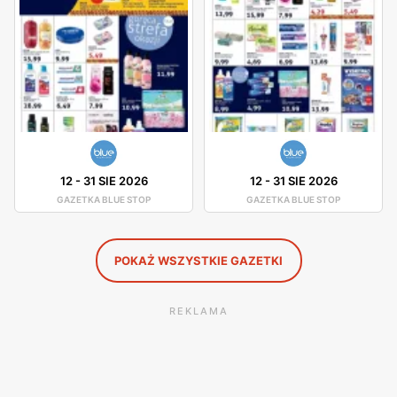
proszek do prania, płyn do naczyń lub kapsułki do
zmywarki.
Blue Stop gazetki promocyjne i okazje
Blue Stop posiada własne gazetki promocyjne, które
zawierają różnorodne okazje cenowe. W sklepie często
można trafić na przeceny i zniżki. W drogeriach Blue Stop
12
-
31 SIE 2026
12
-
31 SIE 2026
można dostać różnorodne produkty, na przykład proszek
GAZETKA BLUE STOP
GAZETKA BLUE STOP
do prania w promocji, tanie kosmetyki oraz produkty do
higieny w okazyjnych cenach. Gazetki promocyjne
POKAŻ WSZYSTKIE GAZETKI
zawierają całą gamę produktów.
REKLAMA