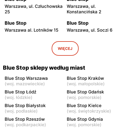
Warszawa, ul. Człuchowska
Warszawa, ul.
25
Konstancińska 2
Blue Stop
Blue Stop
Warszawa al. Lotników 15
Warszawa, ul. Soczi 6
Blue Stop
Blue Stop
Warszawa, ul. Wałbrzyska
Warszawa, ul. Okrężna 38
WIĘCEJ
21
Blue Stop
Blue Stop
Blue Stop sklepy według miast
Warszawa, ul. Portofino 8
Warszawa, ul. Wawrzyńca
Surowieckiego 10
Blue Stop Warszawa
Blue Stop Kraków
(
woj. mazowieckie
)
(
woj. małopolskie
)
Blue Stop
Blue Stop
Blue Stop Łódź
Blue Stop Gdańsk
Warszawa, ul. Edwarda
Warszawa, ul. Kompanii AK
(
woj. łódzkie
)
(
woj. pomorskie
)
Dembowskiego 10
Kordian 1
Blue Stop Białystok
Blue Stop Kielce
(
woj. podlaskie
)
(
woj. świętokrzyskie
)
Blue Stop
Blue Stop
Blue Stop Rzeszów
Blue Stop Gdynia
Piastów, ul. Ks. Ignacego
Piastów, ul. Waleriana
(
woj. podkarpackie
)
(
woj. pomorskie
)
Skorupki 2
Łukasińskiego 25