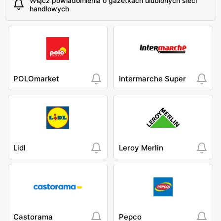
Włącz powiadomienia o gazetkach ulubionych sieci
handlowych
POLOmarket
Intermarche Super
Lidl
Leroy Merlin
Castorama
Pepco