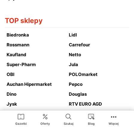
TOP sklepy
Biedronka
Lidl
Rossmann
Carrefour
Kaufland
Netto
Super-Pharm
Jula
OBI
POLOmarket
Auchan Hipermarket
Pepco
Dino
Douglas
Jysk
RTV EURO AGD
Action
Media Expert
Deichmann
Media Markt
Gazetki
Oferty
Szukaj
Blog
Więcej