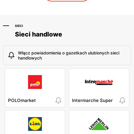
Grudziądz, ul. Chełmińska
Giżycko, ul. Białostocka 39
114A
SIECI
Sieci handlowe
Włącz powiadomienia o gazetkach ulubionych sieci
handlowych
POLOmarket
Intermarche Super