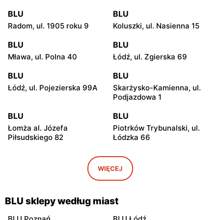
BLU
BLU
Radom, ul. 1905 roku 9
Koluszki, ul. Nasienna 15
BLU
BLU
Mława, ul. Polna 40
Łódź, ul. Zgierska 69
BLU
BLU
Łódź, ul. Pojezierska 99A
Skarżysko-Kamienna, ul.
Podjazdowa 1
BLU
BLU
Łomża al. Józefa
Piotrków Trybunalski, ul.
Piłsudskiego 82
Łódzka 66
BLU
BLU
Włocławek, ul. Wincentego
Biała Podlaska, ul. Sidorska
WIĘCEJ
Witosa 5
2e
BLU
BLU
BLU sklepy według miast
Ostrowiec Świętokrzyski,
Bełchatów, ul. Stanisława
ul. Jana Kilińskiego 39A
Staszica 22
BLU Poznań
BLU Łódź