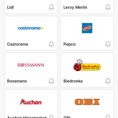
Lidl
Leroy Merlin
Castorama
Pepco
Rossmann
Biedronka
Auchan Hipermarket
OBI