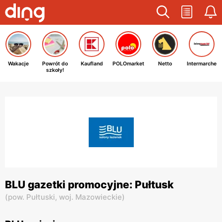
Wakacje
Powrót do
Kaufland
POLOmarket
Netto
Intermarche
szkoły!
BLU gazetki promocyjne: Pułtusk
(
pow. Pułtuski,
woj. Mazowieckie
)