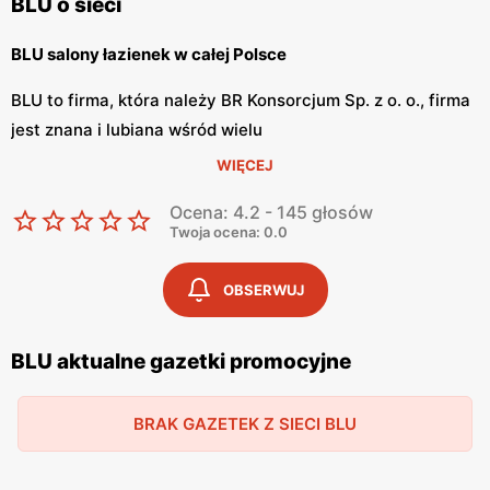
BLU o sieci
BLU salony łazienek w całej Polsce
BLU to firma, która należy BR Konsorcjum Sp. z o. o., firma
jest znana i lubiana wśród wielu
użytkowników. BLU ma salony łazienek w całym kraju, co
WIĘCEJ
sprawia że coraz więcej osób może
Ocena: 4.2 - 145 głosów
skorzystać z usług tej firmy. Salony oferują całą gamę
Twoja ocena: 0.0
artykułów do wyposażenia łazienek, nie
są to tylko płytki ceramiczne.
OBSERWUJ
BLU szeroka dla każdego
BLU aktualne gazetki promocyjne
Salony łazienek BLU oferują całą gamę płytek ściennych i
podłogowych wysokiej jakości.
BRAK GAZETEK Z SIECI BLU
Produktu marki charakteryzują się bardzo dobrą ceną oraz
designem. BLU wdraża do swojej
oferty różne baterie włoskie, płytki hiszpańskie, zlewy i