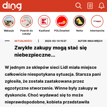
Wakacje
Powrót do
Kaufland
POLOmarket
Netto
Intermarche
szkoły!
AKTUALNOŚCI
|
2023-03-14 15:27
AUTOR: INGA WIĘCH
Zwykłe zakupy mogą stać się
niebezpieczne...
W jednym ze sklepów sieci Lidl miała miejsce
całkowicie niespotykana sytuacja. Starsza pani
zgłosiła, że została zaatakowana przez
egzotyczne stworzenie. Winne były zakupy w
dyskoncie. Choć wydawać się to może
nieprawdopodobne, kobieta przedstawiła