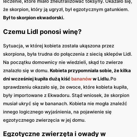
leczenie, które miało zneutralizować toksyny. Okazało się,
że skorpion, który ją ugryzł, był egzotycznym gatunkiem.
Był to skorpion ekwadorski.
Czemu Lidl ponosi winę?
Sytuacja, w której kobieta została ukąszona przez
skorpiona, była trudna do połączenia z siecią sklepów Lidl.
Na początku domownicy nie wiedzieli, skąd to zwierze
znalazło się w domu.
Kobieta przypomniała sobie, że kilka
dni wcześniej kupiła dużą kiść
bananów
w Lidlu.
Po
sprawdzeniu okazało się, że owoce, które kobieta kupiła,
były importowane z Ekwadoru. Stąd wniosek, że skorpion
musiał ukryć się w bananach. Kobieta nie mogła znaleźć
innego logicznego wyjaśnienia, na pojawienie się
egzotycznego zwierzęcia w jej domu.
Egzotyczne zwierzęta i owady w