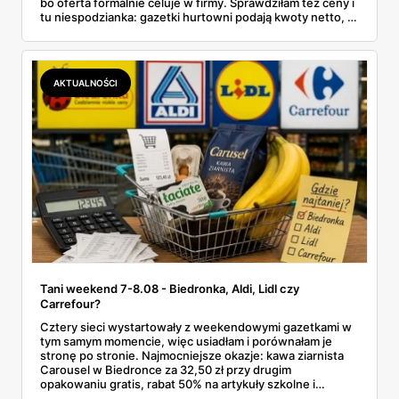
bo oferta formalnie celuje w firmy. Sprawdziłam też ceny i
tu niespodzianka: gazetki hurtowni podają kwoty netto, a
przy kasie doliczany jest VAT. Co więcej, hurt wcale nie
zawsze wygrywa — ta sama kawa ziarnista kosztuje w
Makro ponad dwa razy więcej niż w weekendowej
promocji dyskontu.
AKTUALNOŚCI
Tani weekend 7-8.08 - Biedronka, Aldi, Lidl czy
Carrefour?
Cztery sieci wystartowały z weekendowymi gazetkami w
tym samym momencie, więc usiadłam i porównałam je
stronę po stronie. Najmocniejsze okazje: kawa ziarnista
Carousel w Biedronce za 32,50 zł przy drugim
opakowaniu gratis, rabat 50% na artykuły szkolne i
przemysłowe przy zakupie trzech sztuk oraz banany po