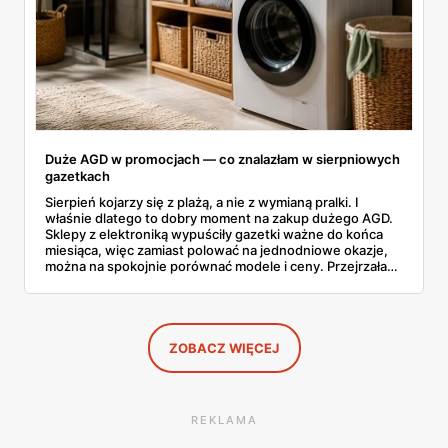
Duże AGD w promocjach — co znalazłam w sierpniowych
gazetkach
Sierpień kojarzy się z plażą, a nie z wymianą pralki. I
właśnie dlatego to dobry moment na zakup dużego AGD.
Sklepy z elektroniką wypuściły gazetki ważne do końca
miesiąca, więc zamiast polować na jednodniowe okazje,
można na spokojnie porównać modele i ceny. Przejrzałam
aktualne promocje AGD i RTV — poniżej wszystko, co
znalazłam, z cenami i terminami.
ZOBACZ WIĘCEJ
REKLAMA