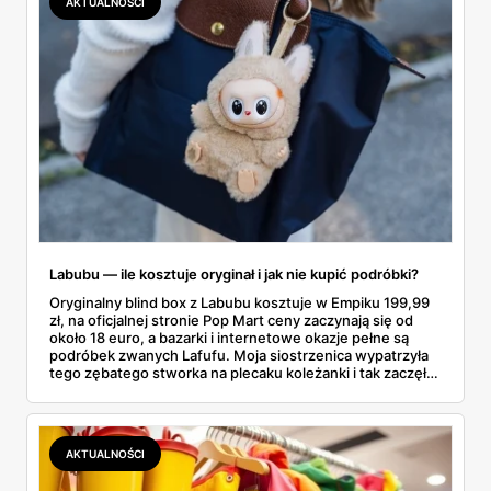
AKTUALNOŚCI
faktycznie wystarczy.
Labubu — ile kosztuje oryginał i jak nie kupić podróbki?
Oryginalny blind box z Labubu kosztuje w Empiku 199,99
zł, na oficjalnej stronie Pop Mart ceny zaczynają się od
około 18 euro, a bazarki i internetowe okazje pełne są
podróbek zwanych Lafufu. Moja siostrzenica wypatrzyła
tego zębatego stworka na plecaku koleżanki i tak zaczęło
się rodzinne śledztwo: co to właściwie jest, ile naprawdę
kosztuje i po czym poznać, że sprzedawca nie wciska nam
podróbki. Spisałam wszystko, czego się dowiedziałam —
łącznie z jedną wpadką, o której za chwilę.
AKTUALNOŚCI