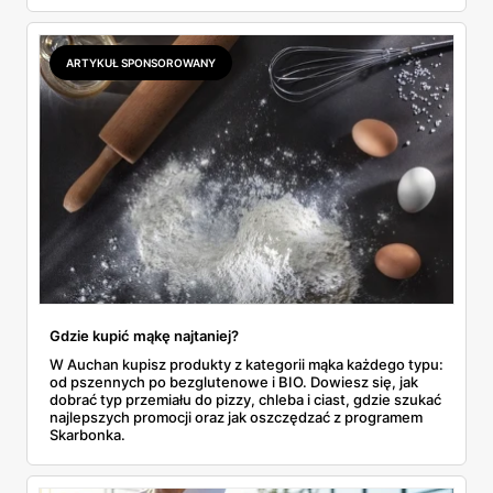
2,99 zł za kilogram, ale wyłącznie w sobotę z aplikacją. Aldi
odpowiada masłem za 2,99 zł. Werdykt w skrócie:
najwięcej wyciśniesz z Biedronki, po świeże warzywa jedź
ARTYKUŁ SPONSOROWANY
do Aldi.
Gdzie kupić mąkę najtaniej?
W Auchan kupisz produkty z kategorii mąka każdego typu:
od pszennych po bezglutenowe i BIO. Dowiesz się, jak
dobrać typ przemiału do pizzy, chleba i ciast, gdzie szukać
najlepszych promocji oraz jak oszczędzać z programem
Skarbonka.