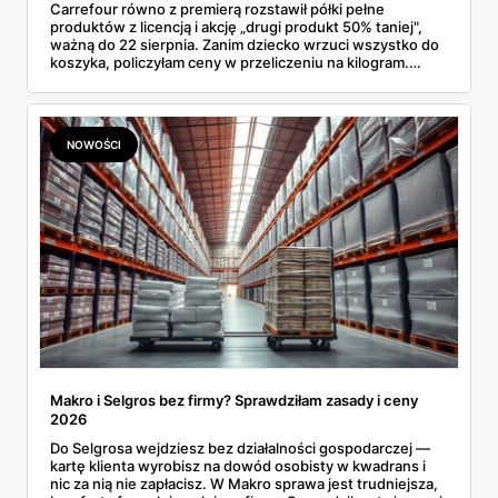
Carrefour równo z premierą rozstawił półki pełne
produktów z licencją i akcję „drugi produkt 50% taniej",
ważną do 22 sierpnia. Zanim dziecko wrzuci wszystko do
koszyka, policzyłam ceny w przeliczeniu na kilogram.
Wnioski? Krem orzechowy z paluszkami za 3,49 zł to
prawie 140 zł za kilogram, ale lody do mrożenia i rurki
waflowe bronią się nawet bez rabatu.
NOWOŚCI
Makro i Selgros bez firmy? Sprawdziłam zasady i ceny
2026
Do Selgrosa wejdziesz bez działalności gospodarczej —
kartę klienta wyrobisz na dowód osobisty w kwadrans i
nic za nią nie zapłacisz. W Makro sprawa jest trudniejsza,