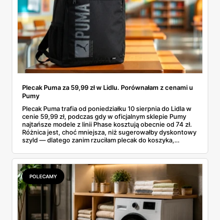
Plecak Puma za 59,99 zł w Lidlu. Porównałam z cenami u
Pumy
Plecak Puma trafia od poniedziałku 10 sierpnia do Lidla w
cenie 59,99 zł, podczas gdy w oficjalnym sklepie Pumy
najtańsze modele z linii Phase kosztują obecnie od 74 zł.
Różnica jest, choć mniejsza, niż sugerowałby dyskontowy
szyld — dlatego zanim rzuciłam plecak do koszyka,
rozłożyłam ceny na czynniki pierwsze. Poniżej cała
rozpiska: co dokładnie sprzedaje Lidl, ile kosztują
odpowiedniki u producenta i komu ten zakup naprawdę
się opłaci.
POLECAMY