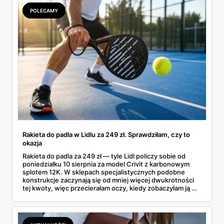
POLECAMY
Rakieta do padla w Lidlu za 249 zł. Sprawdziłam, czy to
okazja
Rakieta do padla za 249 zł — tyle Lidl policzy sobie od
poniedziałku 10 sierpnia za model Crivit z karbonowym
splotem 12K. W sklepach specjalistycznych podobne
konstrukcje zaczynają się od mniej więcej dwukrotności
tej kwoty, więc przecierałam oczy, kiedy zobaczyłam ją w
gazetce między dresami a wkrętarką. Padel to dziś
najszybciej rosnący sport w Polsce: kortów przybywa
lawinowo, a chętnych jeszcze szybciej. Sprawdziłam, co
dokładnie dostajemy za te pieniądze i komu taka rakieta