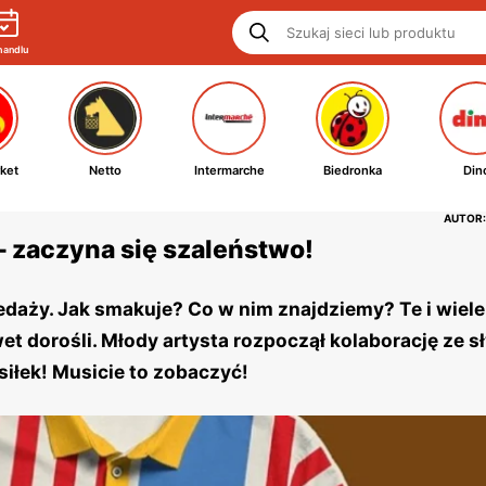
handlu
ket
Netto
Intermarche
Biedronka
Din
AUTOR:
 zaczyna się szaleństwo!
daży. Jak smakuje? Co w nim znajdziemy? Te i wiele
wet dorośli. Młody artysta rozpoczął kolaborację ze 
iłek! Musicie to zobaczyć!