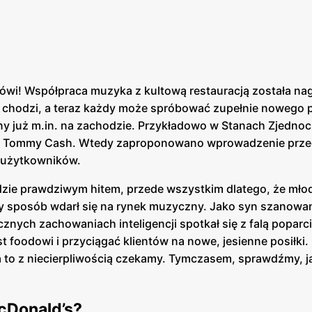
mówi! Współpraca muzyka z kultową restauracją została na
co chodzi, a teraz każdy może spróbować zupełnie nowego p
any już m.in. na zachodzie. Przykładowo w Stanach Zjedno
aper Tommy Cash. Wtedy zaproponowano wprowadzenie prz
e użytkowników.
zie prawdziwym hitem, przede wszystkim dlatego, że młody
ty sposób wdarł się na rynek muzyczny. Jako syn szanow
znych zachowaniach inteligencji spotkał się z falą poparci
st foodowi i przyciągać klientów na nowe, jesienne posiłki.
na to z niecierpliwością czekamy. Tymczasem, sprawdźmy, j
cDonald’s?