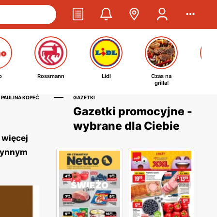
o
Rossmann
Lidl
Czas na
Ta
grilla!
kosm
 PAULINA KOPEĆ
GAZETKI
Gazetki promocyjne -
wybrane dla Ciebie
 więcej
słynnym