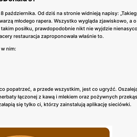
 października. Od dziś na stronie widnieją napisy: „Takie
z twarzą młodego rapera. Wszystko wygląda zjawiskowo, a o
takim posiłku, prawdopodobnie nikt nie wyjdzie nienasyco
spacery restauracja zaproponowała właśnie to.
 w nim:
co popatrzeć, a przede wszystkim, jest co ugryźć. Oszaleją
ej herbaty łączonej z kawą i mlekiem oraz pożywnych przeką
 załapią się tylko ci, którzy zainstalują aplikację sieciówki.