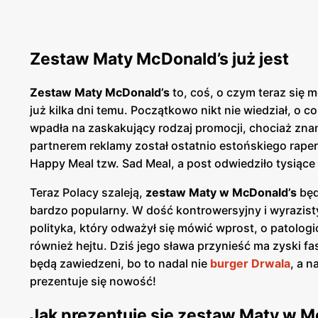
Zestaw Maty McDonald’s już jest
Zestaw Maty McDonald’s
to, coś, o czym teraz się 
już kilka dni temu. Początkowo nikt nie wiedział, o 
wpadła na zaskakujący rodzaj promocji, chociaż zn
partnerem reklamy został ostatnio estońskiego r
Happy Meal tzw. Sad Meal, a post odwiedziło tysiąc
Teraz Polacy szaleją,
zestaw Maty w McDonald’s
będ
bardzo popularny. W dość kontrowersyjny i wyrazis
polityka, który odważył się mówić wprost, o patologic
również hejtu. Dziś jego sława przynieść ma zyski fa
będą zawiedzeni, bo to nadal nie
burger Drwala
, a 
prezentuje się nowość!
Jak prezentuje się zestaw Maty w M