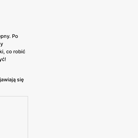
ępny. Po
ży
i, co robić
yć!
awiają się