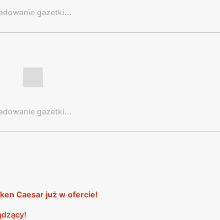
adowanie gazetki...
adowanie gazetki...
en Caesar już w ofercie!
ądzący!