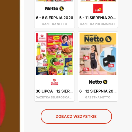
6
-
8 SIERPNIA 2026
5
-
11 SIERPNIA 2026
GAZETKA NETTO
GAZETKA POLOMARKET
30 LIPCA
-
12 SIERPNIA 2026
6
-
12 SIERPNIA 2026
GAZETKA SELGROS CASH&CARRY
GAZETKA NETTO
ZOBACZ WSZYSTKIE