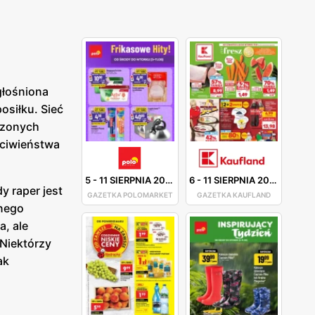
głośniona
osiłku. Sieć
czonych
eciwieństwa
5
-
11 SIERPNIA 2026
6
-
11 SIERPNIA 2026
 raper jest
GAZETKA POLOMARKET
GAZETKA KAUFLAND
anego
a, ale
 Niektórzy
ak