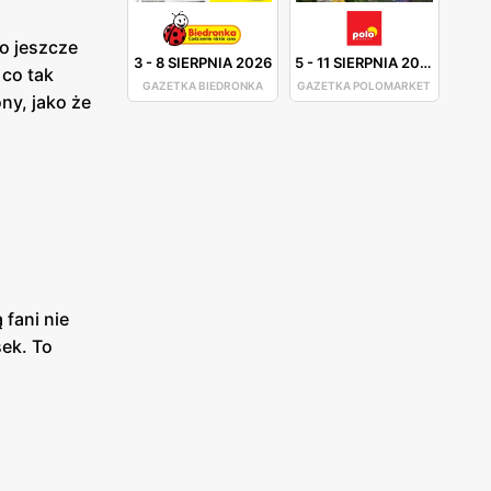
go jeszcze
3
-
8 SIERPNIA 2026
5
-
11 SIERPNIA 2026
 co tak
GAZETKA BIEDRONKA
GAZETKA POLOMARKET
ny, jako że
 fani nie
sek. To