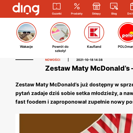
Gazetki
Produkty
Sklepy
Blog
Dni 
Wakacje
Powrót do
Kaufland
POLOmar
szkoły!
NOWOŚCI
|
2021-10-18 14:38
Zestaw Maty McDonald’s –
Zestaw Maty McDonald’s już dostępny w sprze
pytań zadaje dziś sobie setka młodzieży, a na
fast foodem i zaproponował zupełnie nowy pos