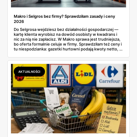
Makro i Selgros bez firmy? Sprawdziłam zasady i ceny
2026
Do Selgrosa wejdziesz bez działalności gospodarczej —
kartę klienta wyrobisz na dowód osobisty w kwadrans i
nic za nią nie zapłacisz. W Makro sprawa jest trudniejsza,
bo oferta formalnie celuje w firmy. Sprawdziłam też ceny i
tu niespodzianka: gazetki hurtowni podają kwoty netto, a
przy kasie doliczany jest VAT. Co więcej, hurt wcale nie
zawsze wygrywa — ta sama kawa ziarnista kosztuje w
Makro ponad dwa razy więcej niż w weekendowej
promocji dyskontu.
AKTUALNOŚCI