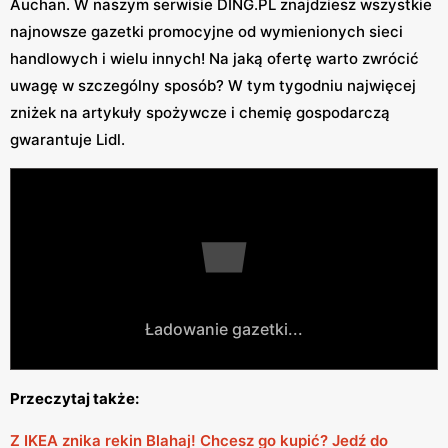
Auchan. W naszym serwisie DING.PL znajdziesz wszystkie
najnowsze gazetki promocyjne od wymienionych sieci
handlowych i wielu innych! Na jaką ofertę warto zwrócić
uwagę w szczególny sposób? W tym tygodniu najwięcej
zniżek na artykuły spożywcze i chemię gospodarczą
gwarantuje Lidl.
Ładowanie gazetki...
Przeczytaj także:
Z IKEA znika rekin Blahaj! Chcesz go kupić? Jedź do