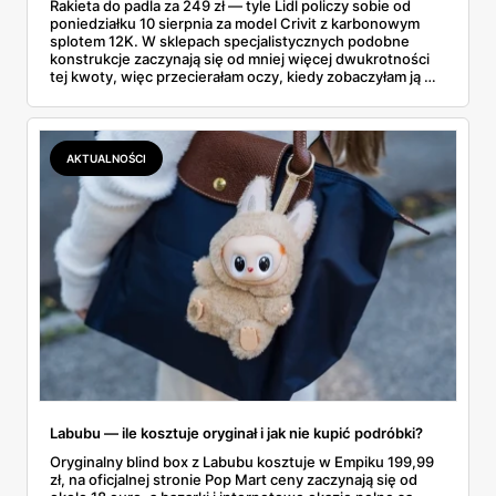
Rakieta do padla za 249 zł — tyle Lidl policzy sobie od
poniedziałku 10 sierpnia za model Crivit z karbonowym
splotem 12K. W sklepach specjalistycznych podobne
konstrukcje zaczynają się od mniej więcej dwukrotności
tej kwoty, więc przecierałam oczy, kiedy zobaczyłam ją w
gazetce między dresami a wkrętarką. Padel to dziś
najszybciej rosnący sport w Polsce: kortów przybywa
lawinowo, a chętnych jeszcze szybciej. Sprawdziłam, co
dokładnie dostajemy za te pieniądze i komu taka rakieta
AKTUALNOŚCI
faktycznie wystarczy.
Labubu — ile kosztuje oryginał i jak nie kupić podróbki?
Oryginalny blind box z Labubu kosztuje w Empiku 199,99
zł, na oficjalnej stronie Pop Mart ceny zaczynają się od