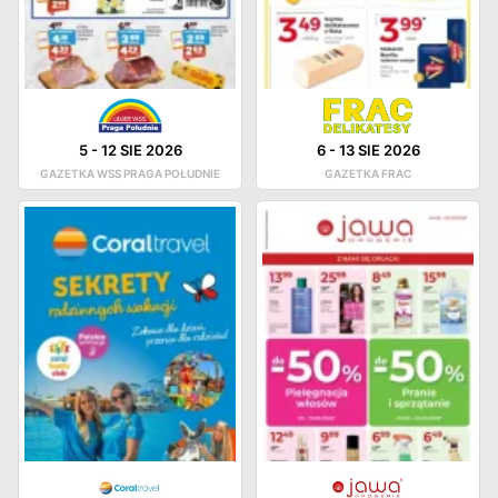
5
-
12 SIE 2026
6
-
13 SIE 2026
GAZETKA WSS PRAGA POŁUDNIE
GAZETKA FRAC