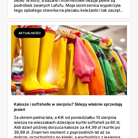
około 18 euro, a bazarki i internetowe okazje pełne są
podróbek zwanych Lafufu. Moja siostrzenica wypatrzyła
tego zębatego stworka na plecaku koleżanki i tak zaczęło
się rodzinne śledztwo: co to właściwie jest, ile naprawdę
kosztuje i po czym poznać, że sprzedawca nie wciska nam
podróbki. Spisałam wszystko, czego się dowiedziałam —
łącznie z jedną wpadką, o której za chwilę.
AKTUALNOŚCI
Kalosze i softshelle w sierpniu? Sklepy właśnie sprzedają
jesień
Za oknem pełnia lata, a KiK od poniedziałku 10 sierpnia
wiesza na wieszakach dziecięce kurtki softshell za 60 zł,
Aldi dzień później dorzuca kalosze za 44,99 zł i kurtki po
39,99 zł. Znam ten moment z poprzednich lat aż za
dobrze: przychodzisz po klapki, a wychodzisz z jesienną