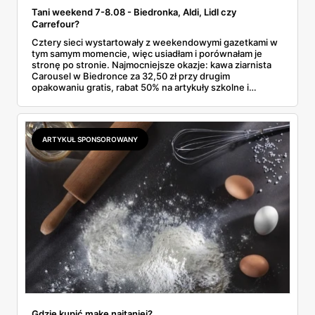
Tani weekend 7-8.08 - Biedronka, Aldi, Lidl czy
Carrefour?
Cztery sieci wystartowały z weekendowymi gazetkami w
tym samym momencie, więc usiadłam i porównałam je
stronę po stronie. Najmocniejsze okazje: kawa ziarnista
Carousel w Biedronce za 32,50 zł przy drugim
opakowaniu gratis, rabat 50% na artykuły szkolne i
przemysłowe przy zakupie trzech sztuk oraz banany po
2,99 zł za kilogram, ale wyłącznie w sobotę z aplikacją. Aldi
odpowiada masłem za 2,99 zł. Werdykt w skrócie:
najwięcej wyciśniesz z Biedronki, po świeże warzywa jedź
ARTYKUŁ SPONSOROWANY
do Aldi.
Gdzie kupić mąkę najtaniej?