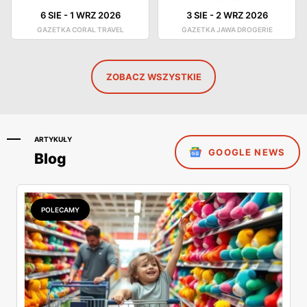
6 SIE
-
1 WRZ 2026
3 SIE
-
2 WRZ 2026
GAZETKA CORAL TRAVEL
GAZETKA JAWA DROGERIE
ZOBACZ WSZYSTKIE
ARTYKUŁY
GOOGLE NEWS
Blog
POLECAMY