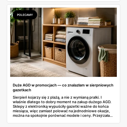
rozpiska: co dokładnie sprzedaje Lidl, ile kosztują
odpowiedniki u producenta i komu ten zakup naprawdę
się opłaci.
POLECAMY
Duże AGD w promocjach — co znalazłam w sierpniowych
gazetkach
Sierpień kojarzy się z plażą, a nie z wymianą pralki. I
właśnie dlatego to dobry moment na zakup dużego AGD.
Sklepy z elektroniką wypuściły gazetki ważne do końca
miesiąca, więc zamiast polować na jednodniowe okazje,
można na spokojnie porównać modele i ceny. Przejrzałam
aktualne promocje AGD i RTV — poniżej wszystko, co
znalazłam, z cenami i terminami.