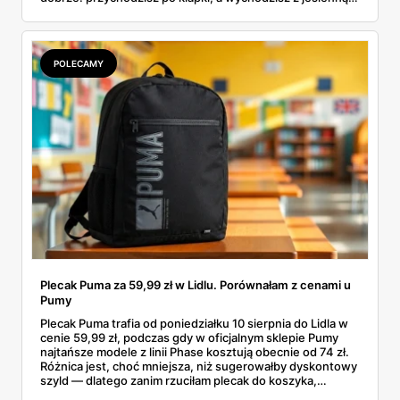
garderobą dla całej rodziny. Sprawdziłam, co dokładnie
pojawi się w gazetkach w przyszłym tygodniu i czy jest
sens kupować jesień, zanim skończą się wakacje.
POLECAMY
Plecak Puma za 59,99 zł w Lidlu. Porównałam z cenami u
Pumy
Plecak Puma trafia od poniedziałku 10 sierpnia do Lidla w
cenie 59,99 zł, podczas gdy w oficjalnym sklepie Pumy
najtańsze modele z linii Phase kosztują obecnie od 74 zł.
Różnica jest, choć mniejsza, niż sugerowałby dyskontowy
szyld — dlatego zanim rzuciłam plecak do koszyka,
rozłożyłam ceny na czynniki pierwsze. Poniżej cała