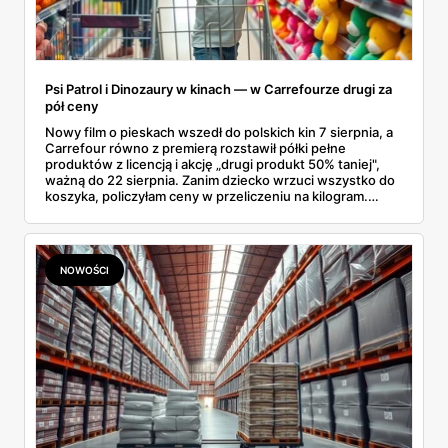
Psi Patrol i Dinozaury w kinach — w Carrefourze drugi za
pół ceny
Nowy film o pieskach wszedł do polskich kin 7 sierpnia, a
Carrefour równo z premierą rozstawił półki pełne
produktów z licencją i akcję „drugi produkt 50% taniej",
ważną do 22 sierpnia. Zanim dziecko wrzuci wszystko do
koszyka, policzyłam ceny w przeliczeniu na kilogram.
Wnioski? Krem orzechowy z paluszkami za 3,49 zł to
prawie 140 zł za kilogram, ale lody do mrożenia i rurki
waflowe bronią się nawet bez rabatu.
NOWOŚCI