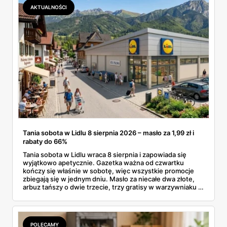
AKTUALNOŚCI
Tania sobota w Lidlu 8 sierpnia 2026 – masło za 1,99 zł i
rabaty do 66%
Tania sobota w Lidlu wraca 8 sierpnia i zapowiada się
wyjątkowo apetycznie. Gazetka ważna od czwartku
kończy się właśnie w sobotę, więc wszystkie promocje
zbiegają się w jednym dniu. Masło za niecałe dwa złote,
arbuz tańszy o dwie trzecie, trzy gratisy w warzywniaku i
jedna oferta działająca wyłącznie w sobotę. Przejrzałam
całą sobotnią gazetkę Lidla strona po stronie i wybrałam
to, co naprawdę się opłaca.
POLECAMY