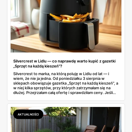
Silvercrest w Lidlu — co naprawdę warto kupić z gazetki
„Sprzęt na każdą kieszeń"?
Silvercrest to marka, na którą poluję w Lidlu od lat — i
wiem, że nie ja jedna. Od poniedziałku 3 sierpnia w
sklepach obowiązuje gazetka „Sprzęt na każdą kieszeń", a
w niej kilka sprzętów, przy których zatrzymałam się na
dłużej. Przejrzałam całą ofertę i sprawdziłam ceny. Jeśli
zastanawiacie się, czy tegoroczny air fryer za 299 zł to
faktycznie okazja — poniżej znajdziecie odpowiedź.
Uwaga: promocja trwa tylko do 8 sierpnia.
AKTUALNOŚCI