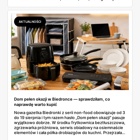
butelka za 14,99 zł dla nieprzekonanych. Sprawdziłam
wszystkie oferty i policzyłam, kiedy taki zakup faktycznie
się opłaca.
AKTUALNOŚCI
Dom pełen okazji w Biedronce — sprawdziłam, co
naprawdę warto kupić
Nowa gazetka Biedronki z serii non-food obowiązuje od 3
do 19 sierpnia i tym razem hasło „Dom pełen okazji" pasuje
wyjątkowo dobrze. W środku frytkownica beztłuszczowa,
zgrzewarka próżniowa, serwis obiadowy na osiemnaście
elementów i cała półka drobiazgów do kuchni. Przejrzałam
wszystkie strony i wybrałam to, po co sama ustawiłabym