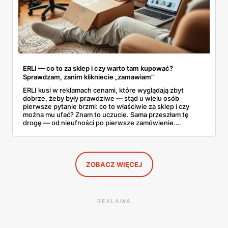
ERLI — co to za sklep i czy warto tam kupować?
Sprawdzam, zanim klikniecie „zamawiam"
ERLI kusi w reklamach cenami, które wyglądają zbyt
dobrze, żeby były prawdziwe — stąd u wielu osób
pierwsze pytanie brzmi: co to właściwie za sklep i czy
można mu ufać? Znam to uczucie. Sama przeszłam tę
drogę — od nieufności po pierwsze zamówienie.
Sprawdziłam, jak ta platforma działa, kto za nią stoi, co
mówią kupujący i co ciekawego jest tam teraz w promocji,
na początku sierpnia. Poniżej wszystko, co warto
wiedzieć przed pierwszym koszykiem.
ZOBACZ WIĘCEJ
REKLAMA