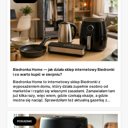
Biedronka Home — jak działa sklep internetowy Biedronki
i co warto kupić w sierpniu?
Biedronka Home to internetowy sklep Biedronki z
wyposażeniem domu, który działa zupełnie osobno od
marketów i rządzi się własnymi zasadami. Zamawiałam tam
już kilka razy, więc wiem, gdzie czekają okazje, a gdzie
można się naciąć. Sprawdziłam też aktualną gazetkę z
domowymi produktami w zwykłych sklepach. Zebrałam
wszystko w jednym miejscu: jak zamawiać, ile trwa zwrot,
jakie kody rabatowe działają w sierpniu i które produkty
faktycznie warto włożyć do koszyka.
PORADNIK