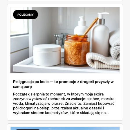
się przy półce z samego rana.
POLECAMY
Pielęgnacja po lecie — te promocje z drogerii przyszły w
samą porę
Początek sierpnia to moment, w którym moja skóra
zaczyna wystawiać rachunek za wakacje: słońce, morska
woda, klimatyzacja w biurze. Znacie to. Zamiast kupować
pół drogerii na oślep, przejrzałam aktualne gazetki i
wybrałam siedem kosmetyków, które składają się na
sensowny plan regeneracji — od peelingu za 21,95 zł po
dermokosmetyki Vichy. Wszystkie ceny sprawdziłam w
ofertach, terminy też.