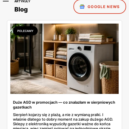
ARTYKUŁY
GOOGLE NEWS
Blog
POLECAMY
Duże AGD w promocjach — co znalazłam w sierpniowych
gazetkach
Sierpień kojarzy się z plażą, a nie z wymianą pralki. I
właśnie dlatego to dobry moment na zakup dużego AGD.
Sklepy z elektroniką wypuściły gazetki ważne do końca
miesiąca, więc zamiast polować na jednodniowe okazje,