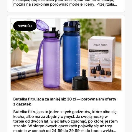
można na spokojnie porównać modele i ceny. Przejrzałam
aktualne promocje AGD i RTV — poniżej wszystko, co
znalazłam, z cenami i terminami.
NOWOŚCI
Butelka filtrująca za mniej niż 30 zł — porównałam oferty
z gazetek
Butelka filtrująca to jeden z tych gadżetów, które albo się
kocha, albo ma za zbędny wymysł. Ja swoją noszę w
torbie od dwóch lat, więc łatwo zgadnąć, po której jestem
stronie. W sierpniowych gazetkach pojawiły się aż trzy
modele w cenach od 24,99 do 29,99 zł, do tego zwykła