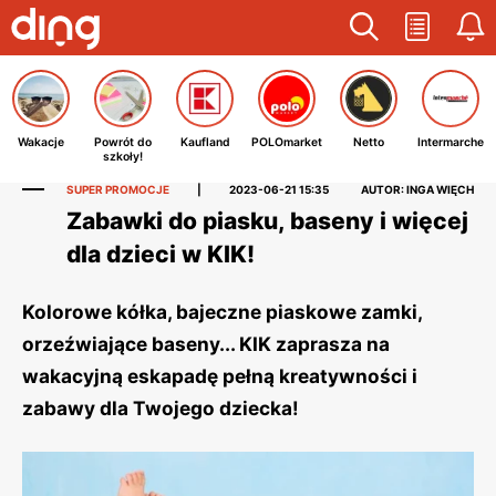
Wakacje
Powrót do
Kaufland
POLOmarket
Netto
Intermarche
szkoły!
SUPER PROMOCJE
|
2023-06-21 15:35
AUTOR: INGA WIĘCH
Zabawki do piasku, baseny i więcej
dla dzieci w KIK!
Kolorowe kółka, bajeczne piaskowe zamki,
orzeźwiające baseny... KIK zaprasza na
wakacyjną eskapadę pełną kreatywności i
zabawy dla Twojego dziecka!