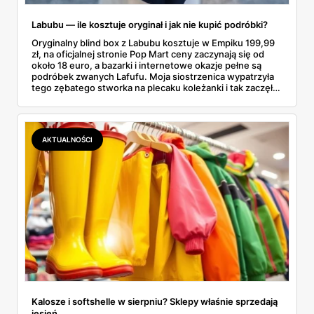
Labubu — ile kosztuje oryginał i jak nie kupić podróbki?
Oryginalny blind box z Labubu kosztuje w Empiku 199,99
zł, na oficjalnej stronie Pop Mart ceny zaczynają się od
około 18 euro, a bazarki i internetowe okazje pełne są
podróbek zwanych Lafufu. Moja siostrzenica wypatrzyła
tego zębatego stworka na plecaku koleżanki i tak zaczęło
się rodzinne śledztwo: co to właściwie jest, ile naprawdę
kosztuje i po czym poznać, że sprzedawca nie wciska nam
podróbki. Spisałam wszystko, czego się dowiedziałam —
łącznie z jedną wpadką, o której za chwilę.
AKTUALNOŚCI
Kalosze i softshelle w sierpniu? Sklepy właśnie sprzedają
jesień