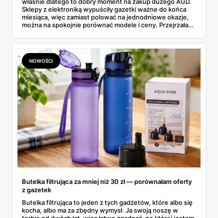
właśnie dlatego to dobry moment na zakup dużego AGD.
Sklepy z elektroniką wypuściły gazetki ważne do końca
miesiąca, więc zamiast polować na jednodniowe okazje,
można na spokojnie porównać modele i ceny. Przejrzałam
aktualne promocje AGD i RTV — poniżej wszystko, co
znalazłam, z cenami i terminami.
NOWOŚCI
Butelka filtrująca za mniej niż 30 zł — porównałam oferty
z gazetek
Butelka filtrująca to jeden z tych gadżetów, które albo się
kocha, albo ma za zbędny wymysł. Ja swoją noszę w