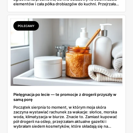
elementów i cała półka drobiazgów do kuchni. Przejrzałam
wszystkie strony i wybrałam to, po co sama ustawiłabym
się przy półce z samego rana.
POLECAMY
Pielęgnacja po lecie — te promocje z drogerii przyszły w
samą porę
Początek sierpnia to moment, w którym moja skóra
zaczyna wystawiać rachunek za wakacje: słońce, morska
woda, klimatyzacja w biurze. Znacie to. Zamiast kupować
pół drogerii na oślep, przejrzałam aktualne gazetki i
wybrałam siedem kosmetyków, które składają się na
sensowny plan regeneracji — od peelingu za 21,95 zł po