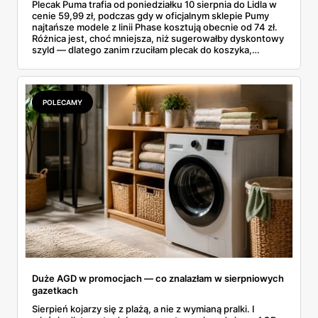
Plecak Puma trafia od poniedziałku 10 sierpnia do Lidla w
cenie 59,99 zł, podczas gdy w oficjalnym sklepie Pumy
najtańsze modele z linii Phase kosztują obecnie od 74 zł.
Różnica jest, choć mniejsza, niż sugerowałby dyskontowy
szyld — dlatego zanim rzuciłam plecak do koszyka,
rozłożyłam ceny na czynniki pierwsze. Poniżej cała
rozpiska: co dokładnie sprzedaje Lidl, ile kosztują
odpowiedniki u producenta i komu ten zakup naprawdę
się opłaci.
POLECAMY
Duże AGD w promocjach — co znalazłam w sierpniowych
gazetkach
Sierpień kojarzy się z plażą, a nie z wymianą pralki. I