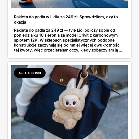
Rakieta do padla w Lidlu za 249 zł. Sprawdziłam, czy to
okazja
Rakieta do padla za 249 zł — tyle Lidl policzy sobie od
poniedziałku 10 sierpnia za model Crivit z karbonowym
splotem 12K. W sklepach specjalistycznych podobne
konstrukcje zaczynają się od mniej więcej dwukrotności
tej kwoty, więc przecierałam oczy, kiedy zobaczyłam ją w
gazetce między dresami a wkrętarką. Padel to dziś
najszybciej rosnący sport w Polsce: kortów przybywa
lawinowo, a chętnych jeszcze szybciej. Sprawdziłam, co
dokładnie dostajemy za te pieniądze i komu taka rakieta
AKTUALNOŚCI
faktycznie wystarczy.