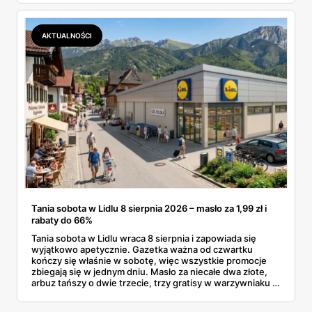
dermokosmetyki Vichy. Wszystkie ceny sprawdziłam w
ofertach, terminy też.
AKTUALNOŚCI
Tania sobota w Lidlu 8 sierpnia 2026 – masło za 1,99 zł i
rabaty do 66%
Tania sobota w Lidlu wraca 8 sierpnia i zapowiada się
wyjątkowo apetycznie. Gazetka ważna od czwartku
kończy się właśnie w sobotę, więc wszystkie promocje
zbiegają się w jednym dniu. Masło za niecałe dwa złote,
arbuz tańszy o dwie trzecie, trzy gratisy w warzywniaku i
jedna oferta działająca wyłącznie w sobotę. Przejrzałam
całą sobotnią gazetkę Lidla strona po stronie i wybrałam