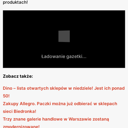
produktach!
Ładowanie gazetki...
Zobacz także:
Dino – lista otwartych sklepów w niedziele! Jest ich ponad
50!
Zakupy Allegro. Paczki można już odbierać w sklepach
sieci Biedronka!
Trzy znane galerie handlowe w Warszawie zostaną
zmodernizowane!