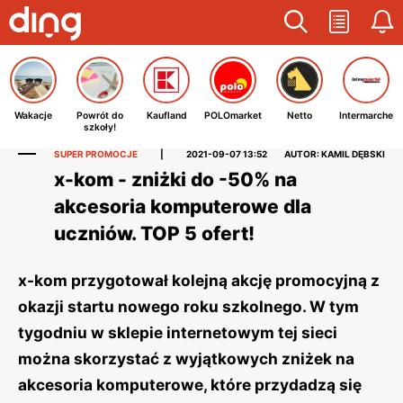
Wakacje
Powrót do
Kaufland
POLOmarket
Netto
Intermarche
szkoły!
SUPER PROMOCJE
|
2021-09-07 13:52
AUTOR: KAMIL DĘBSKI
x-kom - zniżki do -50% na
akcesoria komputerowe dla
uczniów. TOP 5 ofert!
x-kom przygotował kolejną akcję promocyjną z
okazji startu nowego roku szkolnego. W tym
tygodniu w sklepie internetowym tej sieci
można skorzystać z wyjątkowych zniżek na
akcesoria komputerowe, które przydadzą się