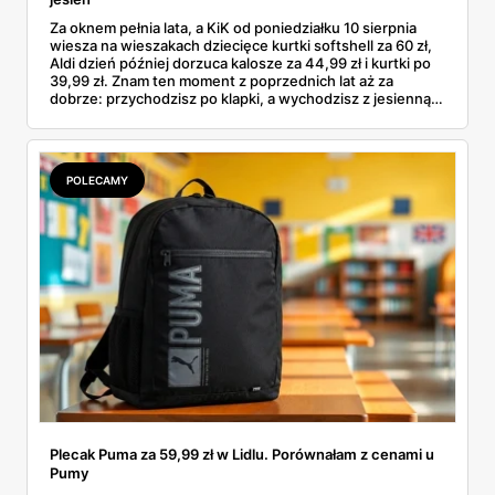
Za oknem pełnia lata, a KiK od poniedziałku 10 sierpnia
wiesza na wieszakach dziecięce kurtki softshell za 60 zł,
Aldi dzień później dorzuca kalosze za 44,99 zł i kurtki po
39,99 zł. Znam ten moment z poprzednich lat aż za
dobrze: przychodzisz po klapki, a wychodzisz z jesienną
garderobą dla całej rodziny. Sprawdziłam, co dokładnie
pojawi się w gazetkach w przyszłym tygodniu i czy jest
sens kupować jesień, zanim skończą się wakacje.
POLECAMY
Plecak Puma za 59,99 zł w Lidlu. Porównałam z cenami u
Pumy