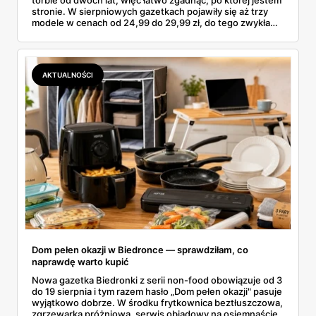
torbie od dwóch lat, więc łatwo zgadnąć, po której jestem
stronie. W sierpniowych gazetkach pojawiły się aż trzy
modele w cenach od 24,99 do 29,99 zł, do tego zwykła
butelka za 14,99 zł dla nieprzekonanych. Sprawdziłam
wszystkie oferty i policzyłam, kiedy taki zakup faktycznie
się opłaca.
AKTUALNOŚCI
Dom pełen okazji w Biedronce — sprawdziłam, co
naprawdę warto kupić
Nowa gazetka Biedronki z serii non-food obowiązuje od 3
do 19 sierpnia i tym razem hasło „Dom pełen okazji" pasuje
wyjątkowo dobrze. W środku frytkownica beztłuszczowa,
zgrzewarka próżniowa, serwis obiadowy na osiemnaście