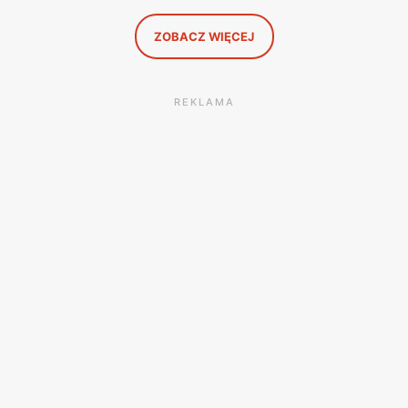
to, co naprawdę się opłaca.
ZOBACZ WIĘCEJ
REKLAMA