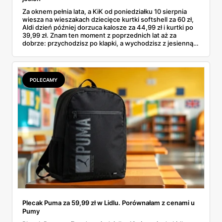
Za oknem pełnia lata, a KiK od poniedziałku 10 sierpnia
wiesza na wieszakach dziecięce kurtki softshell za 60 zł,
Aldi dzień później dorzuca kalosze za 44,99 zł i kurtki po
39,99 zł. Znam ten moment z poprzednich lat aż za
dobrze: przychodzisz po klapki, a wychodzisz z jesienną
garderobą dla całej rodziny. Sprawdziłam, co dokładnie
pojawi się w gazetkach w przyszłym tygodniu i czy jest
sens kupować jesień, zanim skończą się wakacje.
POLECAMY
Plecak Puma za 59,99 zł w Lidlu. Porównałam z cenami u
Pumy