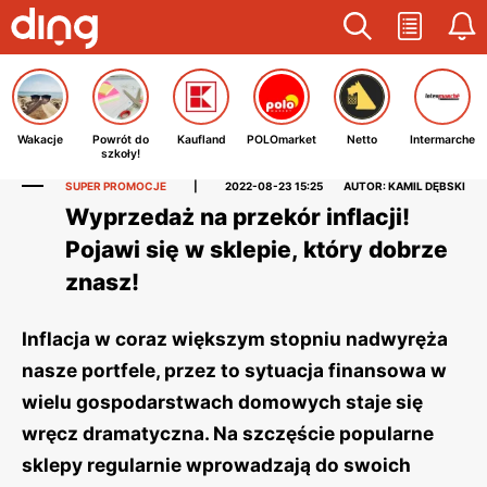
Wakacje
Powrót do
Kaufland
POLOmarket
Netto
Intermarche
szkoły!
SUPER PROMOCJE
|
2022-08-23 15:25
AUTOR: KAMIL DĘBSKI
Wyprzedaż na przekór inflacji!
Pojawi się w sklepie, który dobrze
znasz!
Inflacja w coraz większym stopniu nadwyręża
nasze portfele, przez to sytuacja finansowa w
wielu gospodarstwach domowych staje się
wręcz dramatyczna. Na szczęście popularne
sklepy regularnie wprowadzają do swoich