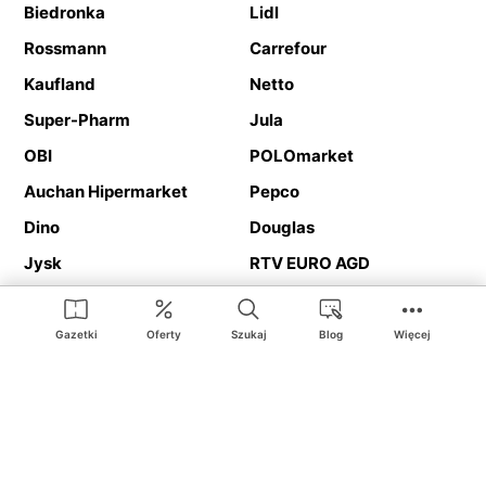
Biedronka
Lidl
Rossmann
Carrefour
Kaufland
Netto
Super-Pharm
Jula
OBI
POLOmarket
Auchan Hipermarket
Pepco
Dino
Douglas
Jysk
RTV EURO AGD
Action
Media Expert
Deichmann
Media Markt
Gazetki
Oferty
Szukaj
Blog
Więcej
Ding.pl to serwis internetowy prezentujący
gazetki promocyjne
oraz
katalogi
sklepów i dużych sieci handlowych. Dzięki
geolokalizacji otrzymasz przede wszystkim oferty sklepów, z
Twojego bliskiego otoczenia. Dodatkowo na stronie znajdziesz
adresy sklepów, więc w trakcie podróży bez problemu trafisz do
ulubionego sklepu.