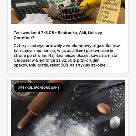
Tani weekend 7-8.08 - Biedronka, Aldi, Lidl czy
Carrefour?
Cztery sieci wystartowały z weekendowymi gazetkami w
tym samym momencie, więc usiadłam i porównałam je
stronę po stronie. Najmocniejsze okazje: kawa ziarnista
Carousel w Biedronce za 32,50 zł przy drugim
opakowaniu gratis, rabat 50% na artykuły szkolne i
przemysłowe przy zakupie trzech sztuk oraz banany po
2,99 zł za kilogram, ale wyłącznie w sobotę z aplikacją. Aldi
odpowiada masłem za 2,99 zł. Werdykt w skrócie:
najwięcej wyciśniesz z Biedronki, po świeże warzywa jedź
ARTYKUŁ SPONSOROWANY
do Aldi.