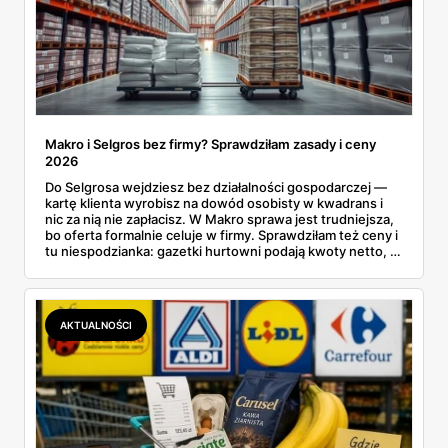
Makro i Selgros bez firmy? Sprawdziłam zasady i ceny
2026
Do Selgrosa wejdziesz bez działalności gospodarczej —
kartę klienta wyrobisz na dowód osobisty w kwadrans i
nic za nią nie zapłacisz. W Makro sprawa jest trudniejsza,
bo oferta formalnie celuje w firmy. Sprawdziłam też ceny i
tu niespodzianka: gazetki hurtowni podają kwoty netto, a
przy kasie doliczany jest VAT. Co więcej, hurt wcale nie
zawsze wygrywa — ta sama kawa ziarnista kosztuje w
Makro ponad dwa razy więcej niż w weekendowej
promocji dyskontu.
AKTUALNOŚCI