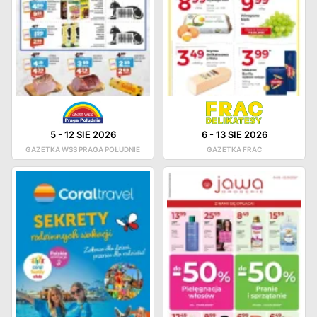
5
-
12 SIE 2026
6
-
13 SIE 2026
GAZETKA WSS PRAGA POŁUDNIE
GAZETKA FRAC