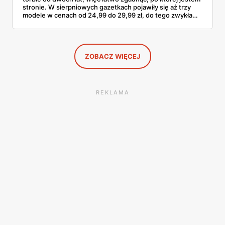
stronie. W sierpniowych gazetkach pojawiły się aż trzy
modele w cenach od 24,99 do 29,99 zł, do tego zwykła
butelka za 14,99 zł dla nieprzekonanych. Sprawdziłam
wszystkie oferty i policzyłam, kiedy taki zakup faktycznie
się opłaca.
ZOBACZ WIĘCEJ
REKLAMA