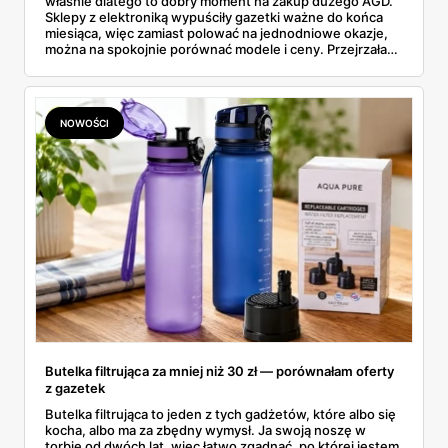
właśnie dlatego to dobry moment na zakup dużego AGD.
Sklepy z elektroniką wypuściły gazetki ważne do końca
miesiąca, więc zamiast polować na jednodniowe okazje,
można na spokojnie porównać modele i ceny. Przejrzałam
aktualne promocje AGD i RTV — poniżej wszystko, co
znalazłam, z cenami i terminami.
NOWOŚCI
Butelka filtrująca za mniej niż 30 zł — porównałam oferty
z gazetek
Butelka filtrująca to jeden z tych gadżetów, które albo się
kocha, albo ma za zbędny wymysł. Ja swoją noszę w
torbie od dwóch lat, więc łatwo zgadnąć, po której jestem