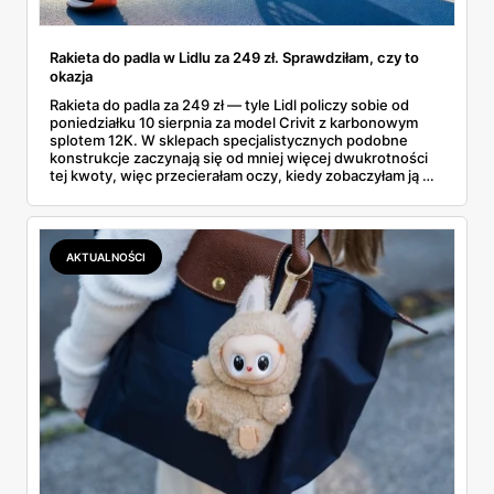
Rakieta do padla w Lidlu za 249 zł. Sprawdziłam, czy to
okazja
Rakieta do padla za 249 zł — tyle Lidl policzy sobie od
poniedziałku 10 sierpnia za model Crivit z karbonowym
splotem 12K. W sklepach specjalistycznych podobne
konstrukcje zaczynają się od mniej więcej dwukrotności
tej kwoty, więc przecierałam oczy, kiedy zobaczyłam ją w
gazetce między dresami a wkrętarką. Padel to dziś
najszybciej rosnący sport w Polsce: kortów przybywa
lawinowo, a chętnych jeszcze szybciej. Sprawdziłam, co
dokładnie dostajemy za te pieniądze i komu taka rakieta
AKTUALNOŚCI
faktycznie wystarczy.