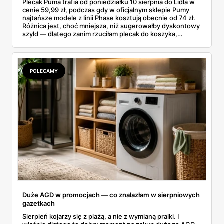
Plecak Puma trafia od poniedziałku 10 sierpnia do Lidla w
cenie 59,99 zł, podczas gdy w oficjalnym sklepie Pumy
najtańsze modele z linii Phase kosztują obecnie od 74 zł.
Różnica jest, choć mniejsza, niż sugerowałby dyskontowy
szyld — dlatego zanim rzuciłam plecak do koszyka,
rozłożyłam ceny na czynniki pierwsze. Poniżej cała
rozpiska: co dokładnie sprzedaje Lidl, ile kosztują
odpowiedniki u producenta i komu ten zakup naprawdę
się opłaci.
POLECAMY
Duże AGD w promocjach — co znalazłam w sierpniowych
gazetkach
Sierpień kojarzy się z plażą, a nie z wymianą pralki. I