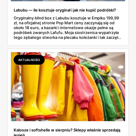
Labubu — ile kosztuje oryginał i jak nie kupić podróbki?
Oryginalny blind box z Labubu kosztuje w Empiku 199,99
zł, na oficjalnej stronie Pop Mart ceny zaczynają się od
około 18 euro, a bazarki i internetowe okazje pełne są
podróbek zwanych Lafufu. Moja siostrzenica wypatrzyła
tego zębatego stworka na plecaku koleżanki i tak zaczęło
się rodzinne śledztwo: co to właściwie jest, ile naprawdę
kosztuje i po czym poznać, że sprzedawca nie wciska nam
podróbki. Spisałam wszystko, czego się dowiedziałam —
łącznie z jedną wpadką, o której za chwilę.
AKTUALNOŚCI
Kalosze i softshelle w sierpniu? Sklepy właśnie sprzedają
jesień