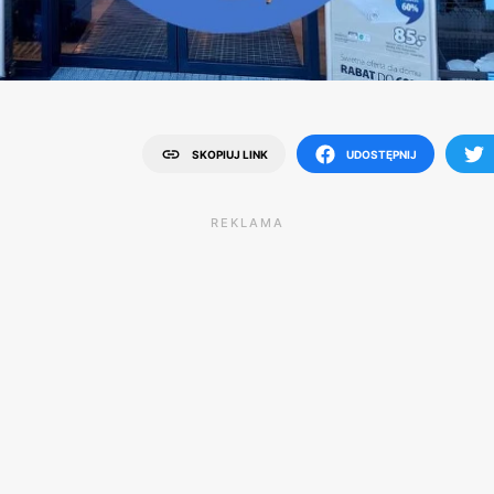
SKOPIUJ LINK
UDOSTĘPNIJ
REKLAMA