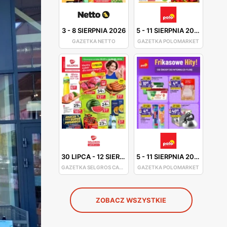
3
-
8 SIERPNIA 2026
5
-
11 SIERPNIA 2026
GAZETKA NETTO
GAZETKA POLOMARKET
30 LIPCA
-
12 SIERPNIA 2026
5
-
11 SIERPNIA 2026
GAZETKA SELGROS CASH&CARRY
GAZETKA POLOMARKET
ZOBACZ WSZYSTKIE