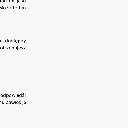
tać go jako
 Może to ten
raz dostępny
potrzebujesz
 odpowiedź!
i. Zawieś je