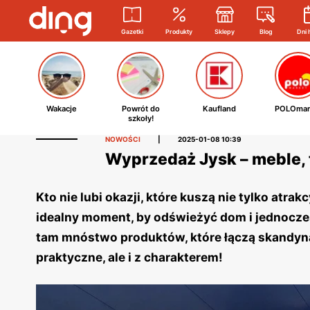
Gazetki
Produkty
Sklepy
Blog
Dni 
Wakacje
Powrót do
Kaufland
POLOmar
szkoły!
NOWOŚCI
|
2025-01-08 10:39
Wyprzedaż Jysk – meble, 
Kto nie lubi okazji, które kuszą nie tylko atr
idealny moment, by odświeżyć dom i jednocześ
tam mnóstwo produktów, które łączą skandynaw
praktyczne, ale i z charakterem!