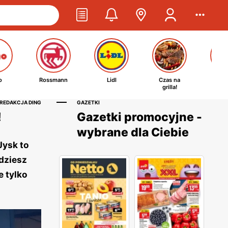
o
Rossmann
Lidl
Czas na
Ta
grilla!
kosm
 REDAKCJA DING
GAZETKI
!
Gazetki promocyjne -
wybrane dla Ciebie
Jysk to
dziesz
e tylko