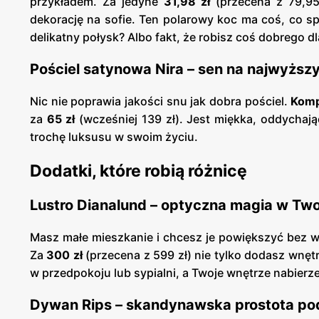
przykładem. Za jedyne
31,98 zł
(przecena z 79,95 
dekorację na sofie. Ten polarowy koc ma coś, co sp
delikatny połysk? Albo fakt, że robisz coś dobrego dl
Pościel satynowa Nira – sen na najwyższ
Nic nie poprawia jakości snu jak dobra pościel.
Kompl
za
65 zł
(wcześniej 139 zł). Jest miękka, oddychaj
trochę luksusu w swoim życiu.
Dodatki, które robią różnicę
Lustro Dianalund – optyczna magia w T
Masz małe mieszkanie i chcesz je powiększyć bez 
Za
300 zł
(przecena z 599 zł) nie tylko dodasz wnętr
w przedpokoju lub sypialni, a Twoje wnętrze nabier
Dywan Rips – skandynawska prostota po