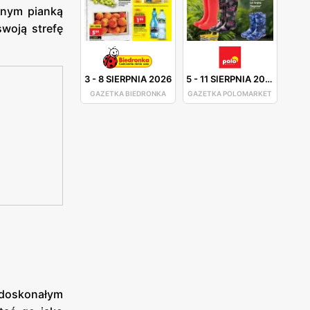
anym pianką
swoją strefę
3
-
8 SIERPNIA 2026
5
-
11 SIERPNIA 2026
GAZETKA BIEDRONKA
GAZETKA POLOMARKET
 doskonałym