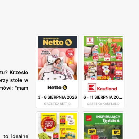
etu?
Krzesło
rzy stole w
 mówi: "mam
3
-
8 SIERPNIA 2026
6
-
11 SIERPNIA 2026
GAZETKA NETTO
GAZETKA KAUFLAND
e
to idealne