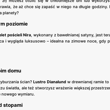
zł) możesz otulić się w chłodniejsze dni lub wykorzys
rawia, że aż chce się zapaść w niego na długie godziny.
a planety?
ym poziomie
et pościeli Nira
, wykonany z bawełnianej satyny, jest te
ąca i wygląda luksusowo – idealna na zimowe noce, gdy 
woim domu
wyburzania ścian?
Lustro Dianalund
w drewnianej ramie to
zu światła, ale też stworzysz wrażenie większej przestrzen
ze nowego wymiaru.
d stopami