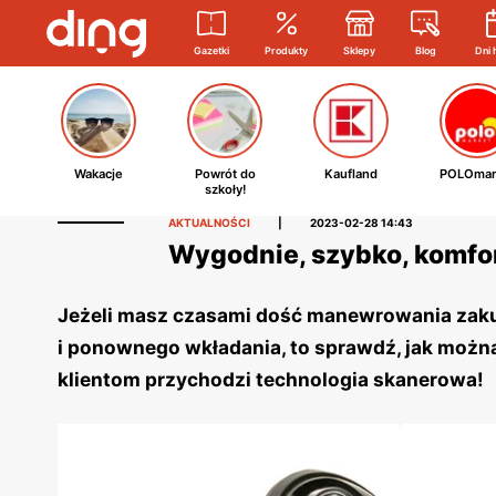
Gazetki
Produkty
Sklepy
Blog
Dni 
Wakacje
Powrót do
Kaufland
POLOmar
szkoły!
AKTUALNOŚCI
|
2023-02-28 14:43
Wygodnie, szybko, komfor
Jeżeli masz czasami dość manewrowania zakup
i ponownego wkładania, to sprawdź, jak możn
klientom przychodzi technologia skanerowa!