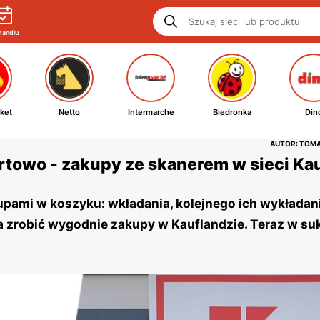
handlu
ket
Netto
Intermarche
Biedronka
Din
AUTOR: TOM
towo - zakupy ze skanerem w sieci Kau
ami w koszyku: wkładania, kolejnego ich wykładani
a zrobić wygodnie zakupy w Kauflandzie. Teraz w s