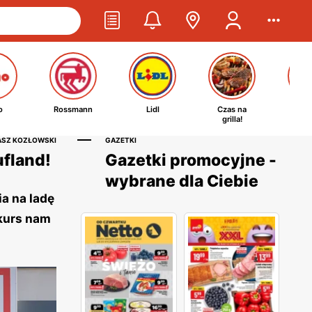
o
Rossmann
Lidl
Czas na
Ta
grilla!
kosm
ASZ KOZŁOWSKI
GAZETKI
fland!
Gazetki promocyjne -
wybrane dla Ciebie
a na ladę
ukurs nam