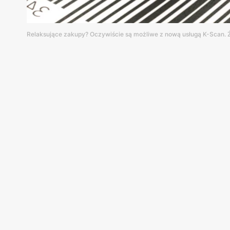
Relaksujące zakupy? Oczywiście są możliwe z nową usługą K-Scan. 