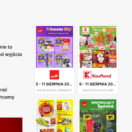
nie to
od wyjścia
5
-
11 SIERPNIA 2026
6
-
11 SIERPNIA 2026
brać
GAZETKA POLOMARKET
GAZETKA KAUFLAND
 chcemy