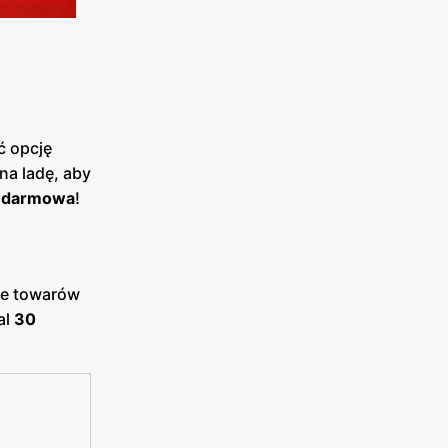
ć opcję
na ladę, aby
e
darmowa
!
ie towarów
al
30