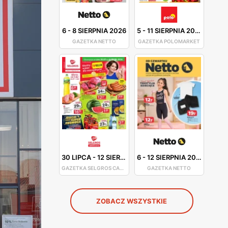
6
-
8 SIERPNIA 2026
5
-
11 SIERPNIA 2026
GAZETKA NETTO
GAZETKA POLOMARKET
30 LIPCA
-
12 SIERPNIA 2026
6
-
12 SIERPNIA 2026
GAZETKA SELGROS CASH&CARRY
GAZETKA NETTO
ZOBACZ WSZYSTKIE