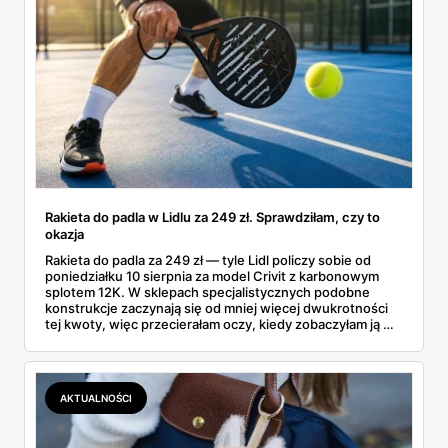
Rakieta do padla w Lidlu za 249 zł. Sprawdziłam, czy to
okazja
Rakieta do padla za 249 zł — tyle Lidl policzy sobie od
poniedziałku 10 sierpnia za model Crivit z karbonowym
splotem 12K. W sklepach specjalistycznych podobne
konstrukcje zaczynają się od mniej więcej dwukrotności
tej kwoty, więc przecierałam oczy, kiedy zobaczyłam ją w
gazetce między dresami a wkrętarką. Padel to dziś
najszybciej rosnący sport w Polsce: kortów przybywa
lawinowo, a chętnych jeszcze szybciej. Sprawdziłam, co
dokładnie dostajemy za te pieniądze i komu taka rakieta
AKTUALNOŚCI
faktycznie wystarczy.