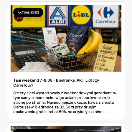
Makro ponad dwa razy więcej niż w weekendowej
promocji dyskontu.
AKTUALNOŚCI
Tani weekend 7-8.08 - Biedronka, Aldi, Lidl czy
Carrefour?
Cztery sieci wystartowały z weekendowymi gazetkami w
tym samym momencie, więc usiadłam i porównałam je
stronę po stronie. Najmocniejsze okazje: kawa ziarnista
Carousel w Biedronce za 32,50 zł przy drugim
opakowaniu gratis, rabat 50% na artykuły szkolne i
przemysłowe przy zakupie trzech sztuk oraz banany po
2,99 zł za kilogram, ale wyłącznie w sobotę z aplikacją. Aldi
odpowiada masłem za 2,99 zł. Werdykt w skrócie:
najwięcej wyciśniesz z Biedronki, po świeże warzywa jedź