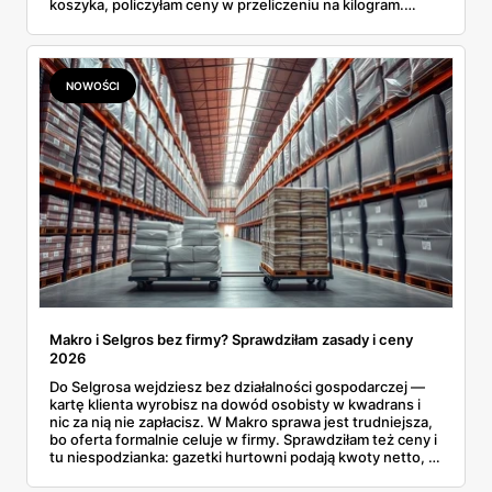
koszyka, policzyłam ceny w przeliczeniu na kilogram.
Wnioski? Krem orzechowy z paluszkami za 3,49 zł to
prawie 140 zł za kilogram, ale lody do mrożenia i rurki
waflowe bronią się nawet bez rabatu.
NOWOŚCI
Makro i Selgros bez firmy? Sprawdziłam zasady i ceny
2026
Do Selgrosa wejdziesz bez działalności gospodarczej —
kartę klienta wyrobisz na dowód osobisty w kwadrans i
nic za nią nie zapłacisz. W Makro sprawa jest trudniejsza,
bo oferta formalnie celuje w firmy. Sprawdziłam też ceny i
tu niespodzianka: gazetki hurtowni podają kwoty netto, a
przy kasie doliczany jest VAT. Co więcej, hurt wcale nie
zawsze wygrywa — ta sama kawa ziarnista kosztuje w