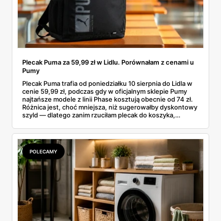
Plecak Puma za 59,99 zł w Lidlu. Porównałam z cenami u
Pumy
Plecak Puma trafia od poniedziałku 10 sierpnia do Lidla w
cenie 59,99 zł, podczas gdy w oficjalnym sklepie Pumy
najtańsze modele z linii Phase kosztują obecnie od 74 zł.
Różnica jest, choć mniejsza, niż sugerowałby dyskontowy
szyld — dlatego zanim rzuciłam plecak do koszyka,
rozłożyłam ceny na czynniki pierwsze. Poniżej cała
rozpiska: co dokładnie sprzedaje Lidl, ile kosztują
odpowiedniki u producenta i komu ten zakup naprawdę
się opłaci.
POLECAMY