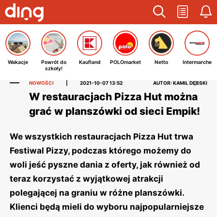
Wakacje
Powrót do
Kaufland
POLOmarket
Netto
Intermarche
szkoły!
NOWOŚCI
|
2021-10-07 13:52
AUTOR: KAMIL DĘBSKI
W restauracjach Pizza Hut można
grać w planszówki od sieci Empik!
We wszystkich restauracjach Pizza Hut trwa
Festiwal Pizzy, podczas którego możemy do
woli jeść pyszne dania z oferty, jak również od
teraz korzystać z wyjątkowej atrakcji
polegającej na graniu w różne planszówki.
Klienci będą mieli do wyboru najpopularniejsze