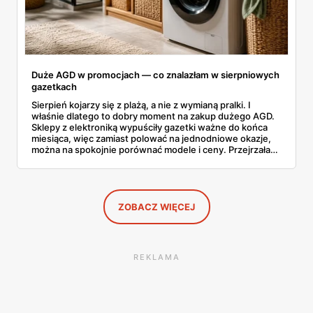
Duże AGD w promocjach — co znalazłam w sierpniowych
gazetkach
Sierpień kojarzy się z plażą, a nie z wymianą pralki. I
właśnie dlatego to dobry moment na zakup dużego AGD.
Sklepy z elektroniką wypuściły gazetki ważne do końca
miesiąca, więc zamiast polować na jednodniowe okazje,
można na spokojnie porównać modele i ceny. Przejrzałam
aktualne promocje AGD i RTV — poniżej wszystko, co
znalazłam, z cenami i terminami.
ZOBACZ WIĘCEJ
REKLAMA