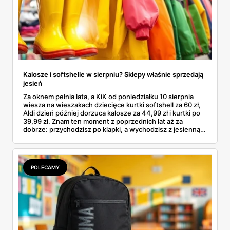
Kalosze i softshelle w sierpniu? Sklepy właśnie sprzedają
jesień
Za oknem pełnia lata, a KiK od poniedziałku 10 sierpnia
wiesza na wieszakach dziecięce kurtki softshell za 60 zł,
Aldi dzień później dorzuca kalosze za 44,99 zł i kurtki po
39,99 zł. Znam ten moment z poprzednich lat aż za
dobrze: przychodzisz po klapki, a wychodzisz z jesienną
garderobą dla całej rodziny. Sprawdziłam, co dokładnie
pojawi się w gazetkach w przyszłym tygodniu i czy jest
sens kupować jesień, zanim skończą się wakacje.
POLECAMY