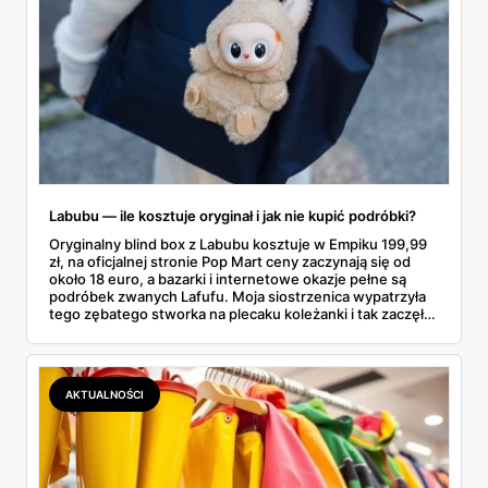
Labubu — ile kosztuje oryginał i jak nie kupić podróbki?
Oryginalny blind box z Labubu kosztuje w Empiku 199,99
zł, na oficjalnej stronie Pop Mart ceny zaczynają się od
około 18 euro, a bazarki i internetowe okazje pełne są
podróbek zwanych Lafufu. Moja siostrzenica wypatrzyła
tego zębatego stworka na plecaku koleżanki i tak zaczęło
się rodzinne śledztwo: co to właściwie jest, ile naprawdę
kosztuje i po czym poznać, że sprzedawca nie wciska nam
podróbki. Spisałam wszystko, czego się dowiedziałam —
łącznie z jedną wpadką, o której za chwilę.
AKTUALNOŚCI