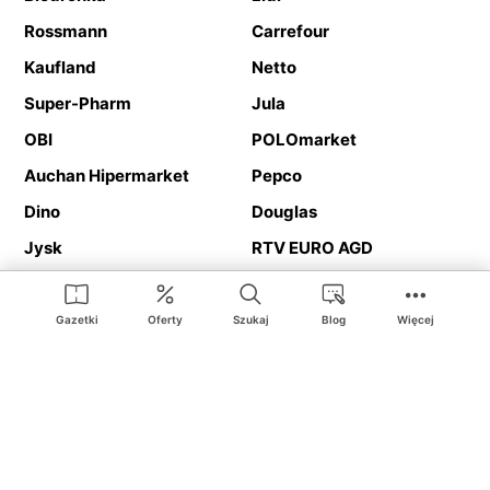
Rossmann
Carrefour
Kaufland
Netto
Super-Pharm
Jula
OBI
POLOmarket
Auchan Hipermarket
Pepco
Dino
Douglas
Jysk
RTV EURO AGD
Action
Media Expert
Deichmann
Media Markt
Gazetki
Oferty
Szukaj
Blog
Więcej
Ding.pl to serwis internetowy prezentujący
gazetki promocyjne
oraz
katalogi
sklepów i dużych sieci handlowych. Dzięki
geolokalizacji otrzymasz przede wszystkim oferty sklepów, z
Twojego bliskiego otoczenia. Dodatkowo na stronie znajdziesz
adresy sklepów, więc w trakcie podróży bez problemu trafisz do
ulubionego sklepu.