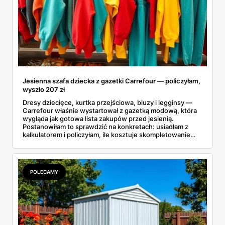
Jesienna szafa dziecka z gazetki Carrefour — policzyłam,
wyszło 207 zł
Dresy dziecięce, kurtka przejściowa, bluzy i legginsy —
Carrefour właśnie wystartował z gazetką modową, która
wygląda jak gotowa lista zakupów przed jesienią.
Postanowiłam to sprawdzić na konkretach: usiadłam z
kalkulatorem i policzyłam, ile kosztuje skompletowanie
całej jesiennej szafy dziecka z jednej gazetki. Wyszło
niecałe 207 złotych za siedem rzeczy, od t-shirtu po
kurtkę. A dla starszaków są jeszcze markowe dresy Puma
i Everlast w cenach, które miło zaskakują.
POLECAMY