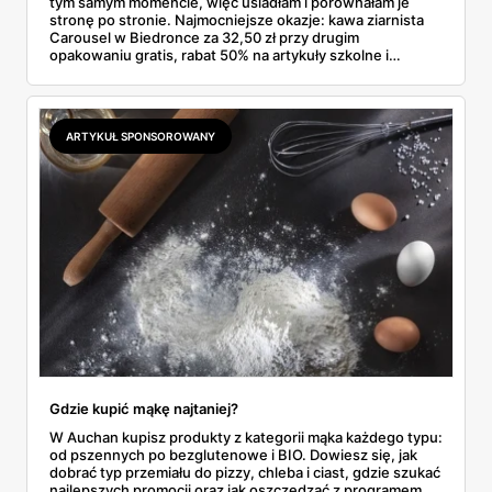
tym samym momencie, więc usiadłam i porównałam je
stronę po stronie. Najmocniejsze okazje: kawa ziarnista
Carousel w Biedronce za 32,50 zł przy drugim
opakowaniu gratis, rabat 50% na artykuły szkolne i
przemysłowe przy zakupie trzech sztuk oraz banany po
2,99 zł za kilogram, ale wyłącznie w sobotę z aplikacją. Aldi
odpowiada masłem za 2,99 zł. Werdykt w skrócie:
najwięcej wyciśniesz z Biedronki, po świeże warzywa jedź
ARTYKUŁ SPONSOROWANY
do Aldi.
Gdzie kupić mąkę najtaniej?
W Auchan kupisz produkty z kategorii mąka każdego typu:
od pszennych po bezglutenowe i BIO. Dowiesz się, jak
dobrać typ przemiału do pizzy, chleba i ciast, gdzie szukać
najlepszych promocji oraz jak oszczędzać z programem