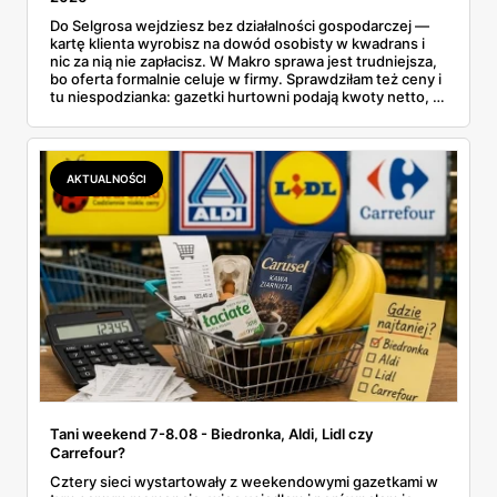
Do Selgrosa wejdziesz bez działalności gospodarczej —
kartę klienta wyrobisz na dowód osobisty w kwadrans i
nic za nią nie zapłacisz. W Makro sprawa jest trudniejsza,
bo oferta formalnie celuje w firmy. Sprawdziłam też ceny i
tu niespodzianka: gazetki hurtowni podają kwoty netto, a
przy kasie doliczany jest VAT. Co więcej, hurt wcale nie
zawsze wygrywa — ta sama kawa ziarnista kosztuje w
Makro ponad dwa razy więcej niż w weekendowej
promocji dyskontu.
AKTUALNOŚCI
Tani weekend 7-8.08 - Biedronka, Aldi, Lidl czy
Carrefour?
Cztery sieci wystartowały z weekendowymi gazetkami w