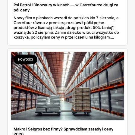
Psi Patrol i Dinozaury w kinach — w Carrefourze drugi za
pół ceny
Nowy film o pieskach wszedł do polskich kin 7 sierpnia, a
Carrefour równo z premierą rozstawił półki pełne
produktów z licencją i akcję „drugi produkt 50% taniej",
ważną do 22 sierpnia. Zanim dziecko wrzuci wszystko do
koszyka, policzyłam ceny w przeliczeniu na kilogram.
Wnioski? Krem orzechowy z paluszkami za 3,49 zł to
prawie 140 zł za kilogram, ale lody do mrożenia i rurki
waflowe bronią się nawet bez rabatu.
NOWOŚCI
Makro i Selgros bez firmy? Sprawdziłam zasady i ceny
2026