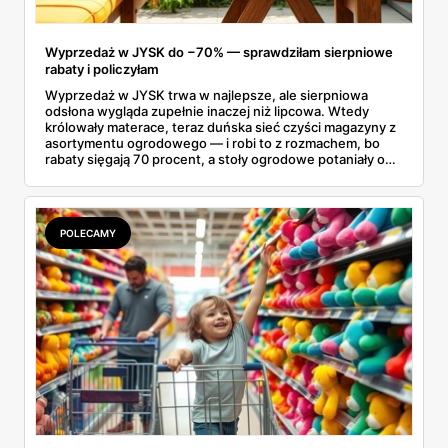
Wyprzedaż w JYSK do −70% — sprawdziłam sierpniowe
rabaty i policzyłam
Wyprzedaż w JYSK trwa w najlepsze, ale sierpniowa
odsłona wygląda zupełnie inaczej niż lipcowa. Wtedy
królowały materace, teraz duńska sieć czyści magazyny z
asortymentu ogrodowego — i robi to z rozmachem, bo
rabaty sięgają 70 procent, a stoły ogrodowe potaniały o
ponad tysiąc złotych. Przejrzałam aktualną ofertę
wyprzedażową pozycja po pozycji i wybrałam rzeczy, przy
których przecena jest realna, a nie tylko marketingowa.
Kilka z nich kończy się szybciej, niż zapowiada kalendarz.
POLECAMY