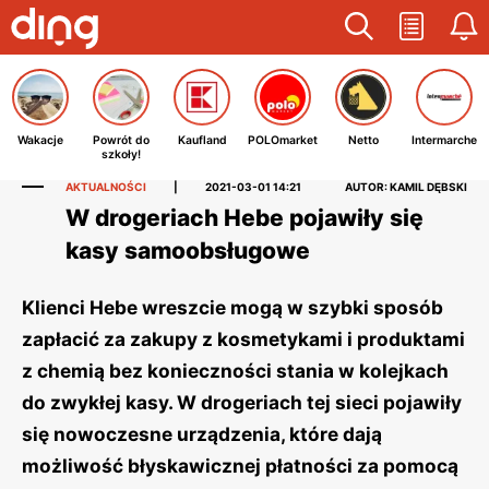
Wakacje
Powrót do
Kaufland
POLOmarket
Netto
Intermarche
szkoły!
AKTUALNOŚCI
|
2021-03-01 14:21
AUTOR: KAMIL DĘBSKI
W drogeriach Hebe pojawiły się
kasy samoobsługowe
Klienci Hebe wreszcie mogą w szybki sposób
zapłacić za zakupy z kosmetykami i produktami
z chemią bez konieczności stania w kolejkach
do zwykłej kasy. W drogeriach tej sieci pojawiły
się nowoczesne urządzenia, które dają
możliwość błyskawicznej płatności za pomocą