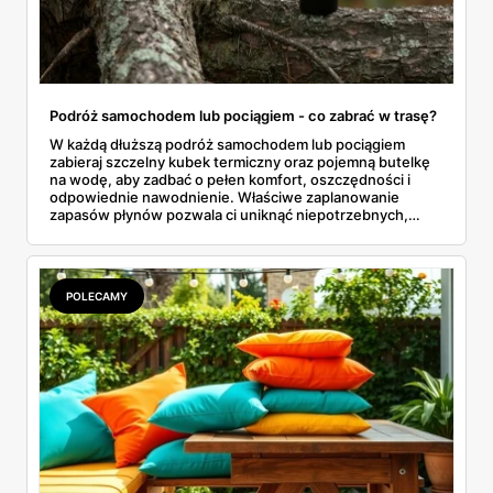
Podróż samochodem lub pociągiem - co zabrać w trasę?
W każdą dłuższą podróż samochodem lub pociągiem
zabieraj szczelny kubek termiczny oraz pojemną butelkę
na wodę, aby zadbać o pełen komfort, oszczędności i
odpowiednie nawodnienie. Właściwe zaplanowanie
zapasów płynów pozwala ci uniknąć niepotrzebnych,
drogich postojów na stacjach benzynowych czy
kupowania przepłaconych napojów w wagonach
restauracyjnych. Połączenie funkcji, jakie oferuje dobrze
izolujący kubek termiczny z gorącą kawą oraz niezawodna
POLECAMY
butelka na wodę, tworzy idealny, podróżny zestaw. Dzięki
niemu wielogodzinne przemieszczanie się z miejsca na
miejsce staje się znacznie przyjemniejsze, a my zyskujemy
pewność, że nasze ulubione napoje są zawsze pod ręką.