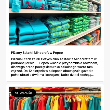
Piżamy Stitch i Minecraft w Pepco
Piżama Stitch za 30 złotych albo zestaw z Minecraftem w
podobnej cenie — Pepco właśnie przypomniało rodzicom,
dlaczego przed początkiem roku szkolnego warto tam
zajrzeć. Do 12 sierpnia w sklepach obowiązuje gazetka
pełna ubrań z dwiema licencjami, które dzieci kochają
chyba najmocniej. Zanim ruszyłam na zakupy, porównałam
ceny z Sinsay, Reserved i H&M. I powiem szczerze:
różnice bywają większe, niż się spodziewałam. Sprawdź,
co dokładnie znajdziesz na półkach i dlaczego lepiej się
AKTUALNOŚCI
pospieszyć.