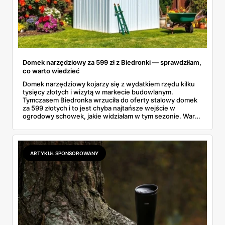
Domek narzędziowy za 599 zł z Biedronki — sprawdziłam,
co warto wiedzieć
Domek narzędziowy kojarzy się z wydatkiem rzędu kilku
tysięcy złotych i wizytą w markecie budowlanym.
Tymczasem Biedronka wrzuciła do oferty stalowy domek
za 599 złotych i to jest chyba najtańsze wejście w
ogrodowy schowek, jakie widziałam w tym sezonie. Warto
wiedzieć trzy rzeczy: czym różnią się materiały, czy taki
obiekt trzeba gdzieś zgłaszać i jak przygotować miejsce,
żeby konstrukcja nie odleciała przy pierwszej jesiennej
wichurze.
ARTYKUŁ SPONSOROWANY