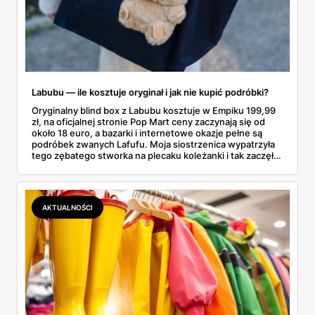
Labubu — ile kosztuje oryginał i jak nie kupić podróbki?
Oryginalny blind box z Labubu kosztuje w Empiku 199,99
zł, na oficjalnej stronie Pop Mart ceny zaczynają się od
około 18 euro, a bazarki i internetowe okazje pełne są
podróbek zwanych Lafufu. Moja siostrzenica wypatrzyła
tego zębatego stworka na plecaku koleżanki i tak zaczęło
się rodzinne śledztwo: co to właściwie jest, ile naprawdę
kosztuje i po czym poznać, że sprzedawca nie wciska nam
podróbki. Spisałam wszystko, czego się dowiedziałam —
łącznie z jedną wpadką, o której za chwilę.
AKTUALNOŚCI