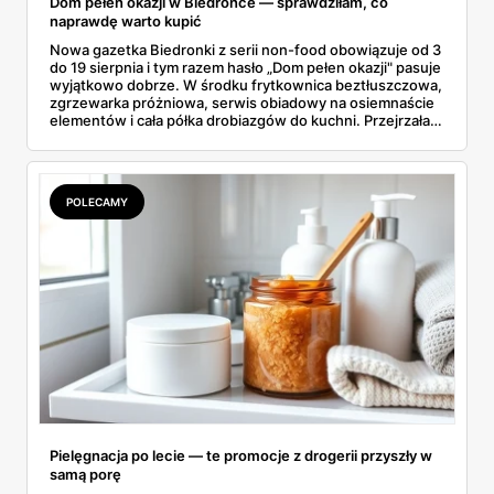
Dom pełen okazji w Biedronce — sprawdziłam, co
naprawdę warto kupić
Nowa gazetka Biedronki z serii non-food obowiązuje od 3
do 19 sierpnia i tym razem hasło „Dom pełen okazji" pasuje
wyjątkowo dobrze. W środku frytkownica beztłuszczowa,
zgrzewarka próżniowa, serwis obiadowy na osiemnaście
elementów i cała półka drobiazgów do kuchni. Przejrzałam
wszystkie strony i wybrałam to, po co sama ustawiłabym
się przy półce z samego rana.
POLECAMY
Pielęgnacja po lecie — te promocje z drogerii przyszły w
samą porę