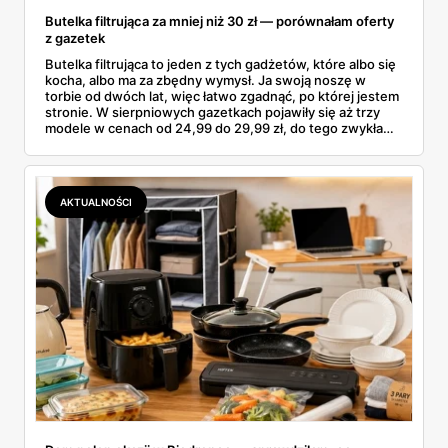
Butelka filtrująca za mniej niż 30 zł — porównałam oferty
z gazetek
Butelka filtrująca to jeden z tych gadżetów, które albo się
kocha, albo ma za zbędny wymysł. Ja swoją noszę w
torbie od dwóch lat, więc łatwo zgadnąć, po której jestem
stronie. W sierpniowych gazetkach pojawiły się aż trzy
modele w cenach od 24,99 do 29,99 zł, do tego zwykła
butelka za 14,99 zł dla nieprzekonanych. Sprawdziłam
wszystkie oferty i policzyłam, kiedy taki zakup faktycznie
się opłaca.
AKTUALNOŚCI