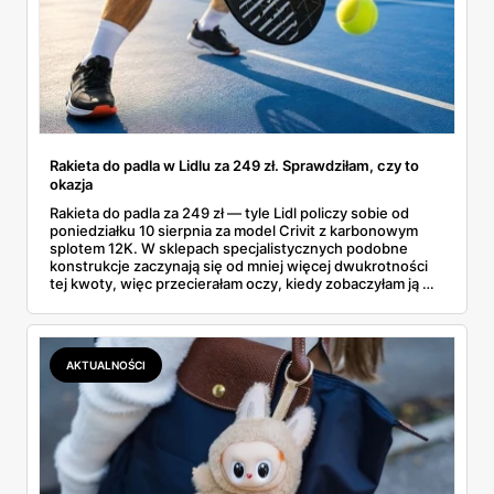
Rakieta do padla w Lidlu za 249 zł. Sprawdziłam, czy to
okazja
Rakieta do padla za 249 zł — tyle Lidl policzy sobie od
poniedziałku 10 sierpnia za model Crivit z karbonowym
splotem 12K. W sklepach specjalistycznych podobne
konstrukcje zaczynają się od mniej więcej dwukrotności
tej kwoty, więc przecierałam oczy, kiedy zobaczyłam ją w
gazetce między dresami a wkrętarką. Padel to dziś
najszybciej rosnący sport w Polsce: kortów przybywa
lawinowo, a chętnych jeszcze szybciej. Sprawdziłam, co
dokładnie dostajemy za te pieniądze i komu taka rakieta
AKTUALNOŚCI
faktycznie wystarczy.