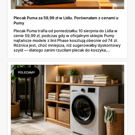
Plecak Puma za 59,99 zł w Lidlu. Porównałam z cenami u
Pumy
Plecak Puma trafia od poniedziałku 10 sierpnia do Lidla w
cenie 59,99 zł, podczas gdy w oficjalnym sklepie Pumy
najtańsze modele z linii Phase kosztują obecnie od 74 zł.
Różnica jest, choć mniejsza, niż sugerowałby dyskontowy
szyld — dlatego zanim rzuciłam plecak do koszyka,
rozłożyłam ceny na czynniki pierwsze. Poniżej cała
rozpiska: co dokładnie sprzedaje Lidl, ile kosztują
odpowiedniki u producenta i komu ten zakup naprawdę
się opłaci.
POLECAMY