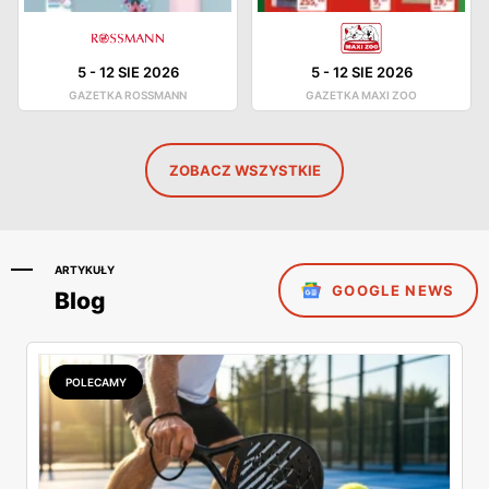
5
-
12 SIE 2026
5
-
12 SIE 2026
GAZETKA ROSSMANN
GAZETKA MAXI ZOO
ZOBACZ WSZYSTKIE
ARTYKUŁY
GOOGLE NEWS
Blog
POLECAMY