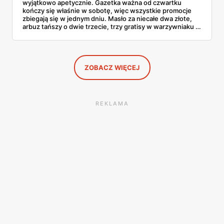
wyjątkowo apetycznie. Gazetka ważna od czwartku
kończy się właśnie w sobotę, więc wszystkie promocje
zbiegają się w jednym dniu. Masło za niecałe dwa złote,
arbuz tańszy o dwie trzecie, trzy gratisy w warzywniaku i
jedna oferta działająca wyłącznie w sobotę. Przejrzałam
całą sobotnią gazetkę Lidla strona po stronie i wybrałam
to, co naprawdę się opłaca.
ZOBACZ WIĘCEJ
REKLAMA