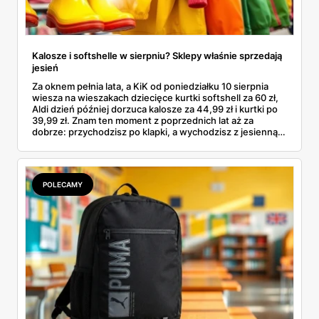
Kalosze i softshelle w sierpniu? Sklepy właśnie sprzedają
jesień
Za oknem pełnia lata, a KiK od poniedziałku 10 sierpnia
wiesza na wieszakach dziecięce kurtki softshell za 60 zł,
Aldi dzień później dorzuca kalosze za 44,99 zł i kurtki po
39,99 zł. Znam ten moment z poprzednich lat aż za
dobrze: przychodzisz po klapki, a wychodzisz z jesienną
garderobą dla całej rodziny. Sprawdziłam, co dokładnie
pojawi się w gazetkach w przyszłym tygodniu i czy jest
sens kupować jesień, zanim skończą się wakacje.
POLECAMY