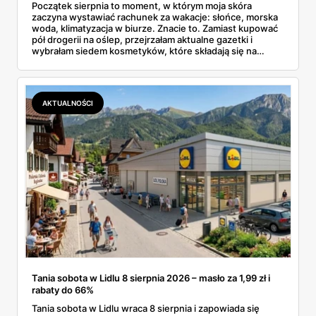
Początek sierpnia to moment, w którym moja skóra
zaczyna wystawiać rachunek za wakacje: słońce, morska
woda, klimatyzacja w biurze. Znacie to. Zamiast kupować
pół drogerii na oślep, przejrzałam aktualne gazetki i
wybrałam siedem kosmetyków, które składają się na
sensowny plan regeneracji — od peelingu za 21,95 zł po
dermokosmetyki Vichy. Wszystkie ceny sprawdziłam w
ofertach, terminy też.
AKTUALNOŚCI
Tania sobota w Lidlu 8 sierpnia 2026 – masło za 1,99 zł i
rabaty do 66%
Tania sobota w Lidlu wraca 8 sierpnia i zapowiada się