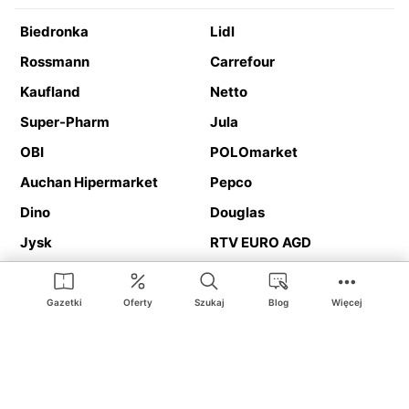
Biedronka
Lidl
Rossmann
Carrefour
Kaufland
Netto
Super-Pharm
Jula
OBI
POLOmarket
Auchan Hipermarket
Pepco
Dino
Douglas
Jysk
RTV EURO AGD
Action
Media Expert
Deichmann
Media Markt
Gazetki
Oferty
Szukaj
Blog
Więcej
Ding.pl to serwis internetowy prezentujący
gazetki promocyjne
oraz
katalogi
sklepów i dużych sieci handlowych. Dzięki
geolokalizacji otrzymasz przede wszystkim oferty sklepów, z
Twojego bliskiego otoczenia. Dodatkowo na stronie znajdziesz