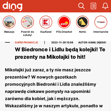
Wakacje
Powrót do
Kaufland
POLOmarket
Netto
Intermarche
szkoły!
SUPER PROMOCJE
|
2023-11-29 15:06
AUTOR: KAMIL DĘBSKI
W Biedronce i Lidlu będą kolejki! Te
prezenty na Mikołajki to hit!
Mikołajki już zaraz, a ty nie masz jeszcze
prezentów? W nowych gazetkach
promocyjnych Biedronki i Lidla znaleźliśmy
naprawdę ciekawe pomysły na upominki
zarówno dla kobiet, jak i mężczyzn.
Wskazaliśmy je w naszym artykule, ponadto w