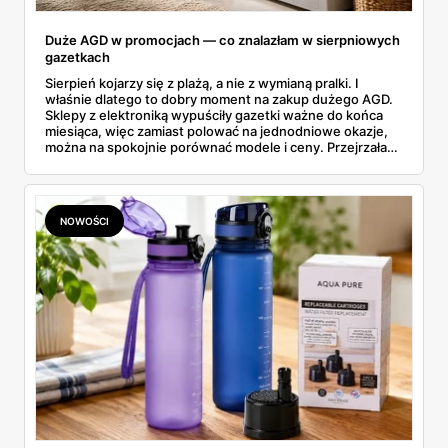
Duże AGD w promocjach — co znalazłam w sierpniowych
gazetkach
Sierpień kojarzy się z plażą, a nie z wymianą pralki. I
właśnie dlatego to dobry moment na zakup dużego AGD.
Sklepy z elektroniką wypuściły gazetki ważne do końca
miesiąca, więc zamiast polować na jednodniowe okazje,
można na spokojnie porównać modele i ceny. Przejrzałam
aktualne promocje AGD i RTV — poniżej wszystko, co
znalazłam, z cenami i terminami.
NOWOŚCI