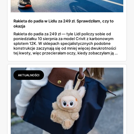
Rakieta do padla w Lidlu za 249 zł. Sprawdziłam, czy to
okazja
Rakieta do padla za 249 zł — tyle Lidl policzy sobie od
poniedziałku 10 sierpnia za model Crivit z karbonowym
splotem 12K. W sklepach specjalistycznych podobne
konstrukcje zaczynają się od mniej więcej dwukrotności
tej kwoty, więc przecierałam oczy, kiedy zobaczyłam ją w
gazetce między dresami a wkrętarką. Padel to dziś
najszybciej rosnący sport w Polsce: kortów przybywa
lawinowo, a chętnych jeszcze szybciej. Sprawdziłam, co
dokładnie dostajemy za te pieniądze i komu taka rakieta
AKTUALNOŚCI
faktycznie wystarczy.