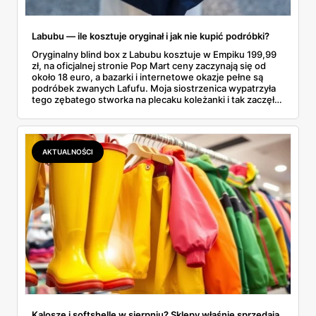
Labubu — ile kosztuje oryginał i jak nie kupić podróbki?
Oryginalny blind box z Labubu kosztuje w Empiku 199,99
zł, na oficjalnej stronie Pop Mart ceny zaczynają się od
około 18 euro, a bazarki i internetowe okazje pełne są
podróbek zwanych Lafufu. Moja siostrzenica wypatrzyła
tego zębatego stworka na plecaku koleżanki i tak zaczęło
się rodzinne śledztwo: co to właściwie jest, ile naprawdę
kosztuje i po czym poznać, że sprzedawca nie wciska nam
podróbki. Spisałam wszystko, czego się dowiedziałam —
łącznie z jedną wpadką, o której za chwilę.
AKTUALNOŚCI
Kalosze i softshelle w sierpniu? Sklepy właśnie sprzedają