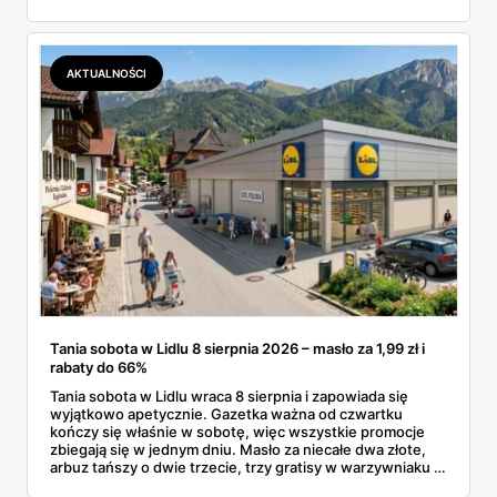
sensowny plan regeneracji — od peelingu za 21,95 zł po
dermokosmetyki Vichy. Wszystkie ceny sprawdziłam w
ofertach, terminy też.
AKTUALNOŚCI
Tania sobota w Lidlu 8 sierpnia 2026 – masło za 1,99 zł i
rabaty do 66%
Tania sobota w Lidlu wraca 8 sierpnia i zapowiada się
wyjątkowo apetycznie. Gazetka ważna od czwartku
kończy się właśnie w sobotę, więc wszystkie promocje
zbiegają się w jednym dniu. Masło za niecałe dwa złote,
arbuz tańszy o dwie trzecie, trzy gratisy w warzywniaku i
jedna oferta działająca wyłącznie w sobotę. Przejrzałam