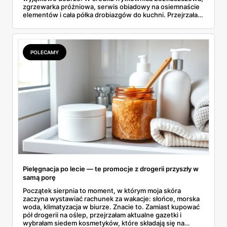
zgrzewarka próżniowa, serwis obiadowy na osiemnaście
elementów i cała półka drobiazgów do kuchni. Przejrzałam
wszystkie strony i wybrałam to, po co sama ustawiłabym
się przy półce z samego rana.
POLECAMY
Pielęgnacja po lecie — te promocje z drogerii przyszły w
samą porę
Początek sierpnia to moment, w którym moja skóra
zaczyna wystawiać rachunek za wakacje: słońce, morska
woda, klimatyzacja w biurze. Znacie to. Zamiast kupować
pół drogerii na oślep, przejrzałam aktualne gazetki i
wybrałam siedem kosmetyków, które składają się na