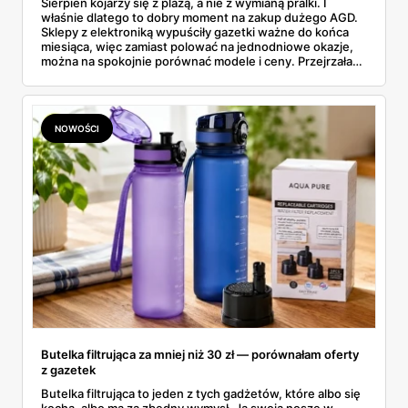
Sierpień kojarzy się z plażą, a nie z wymianą pralki. I
właśnie dlatego to dobry moment na zakup dużego AGD.
Sklepy z elektroniką wypuściły gazetki ważne do końca
miesiąca, więc zamiast polować na jednodniowe okazje,
można na spokojnie porównać modele i ceny. Przejrzałam
aktualne promocje AGD i RTV — poniżej wszystko, co
znalazłam, z cenami i terminami.
NOWOŚCI
Butelka filtrująca za mniej niż 30 zł — porównałam oferty
z gazetek
Butelka filtrująca to jeden z tych gadżetów, które albo się
kocha, albo ma za zbędny wymysł. Ja swoją noszę w