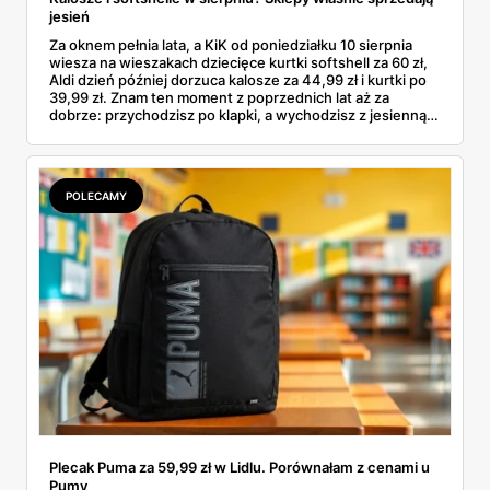
jesień
Za oknem pełnia lata, a KiK od poniedziałku 10 sierpnia
wiesza na wieszakach dziecięce kurtki softshell za 60 zł,
Aldi dzień później dorzuca kalosze za 44,99 zł i kurtki po
39,99 zł. Znam ten moment z poprzednich lat aż za
dobrze: przychodzisz po klapki, a wychodzisz z jesienną
garderobą dla całej rodziny. Sprawdziłam, co dokładnie
pojawi się w gazetkach w przyszłym tygodniu i czy jest
sens kupować jesień, zanim skończą się wakacje.
POLECAMY
Plecak Puma za 59,99 zł w Lidlu. Porównałam z cenami u
Pumy