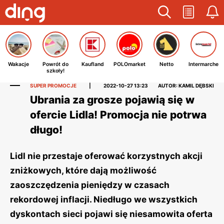
Wakacje
Powrót do
Kaufland
POLOmarket
Netto
Intermarche
szkoły!
SUPER PROMOCJE
|
2022-10-27 13:23
AUTOR: KAMIL DĘBSKI
Ubrania za grosze pojawią się w
ofercie Lidla! Promocja nie potrwa
długo!
Lidl nie przestaje oferować korzystnych akcji
zniżkowych, które dają możliwość
zaoszczędzenia pieniędzy w czasach
rekordowej inflacji. Niedługo we wszystkich
dyskontach sieci pojawi się niesamowita oferta