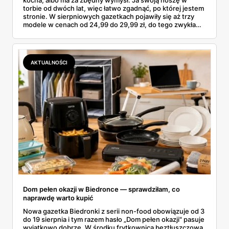
torbie od dwóch lat, więc łatwo zgadnąć, po której jestem
stronie. W sierpniowych gazetkach pojawiły się aż trzy
modele w cenach od 24,99 do 29,99 zł, do tego zwykła
butelka za 14,99 zł dla nieprzekonanych. Sprawdziłam
wszystkie oferty i policzyłam, kiedy taki zakup faktycznie
się opłaca.
AKTUALNOŚCI
Dom pełen okazji w Biedronce — sprawdziłam, co
naprawdę warto kupić
Nowa gazetka Biedronki z serii non-food obowiązuje od 3
do 19 sierpnia i tym razem hasło „Dom pełen okazji" pasuje
wyjątkowo dobrze. W środku frytkownica beztłuszczowa,