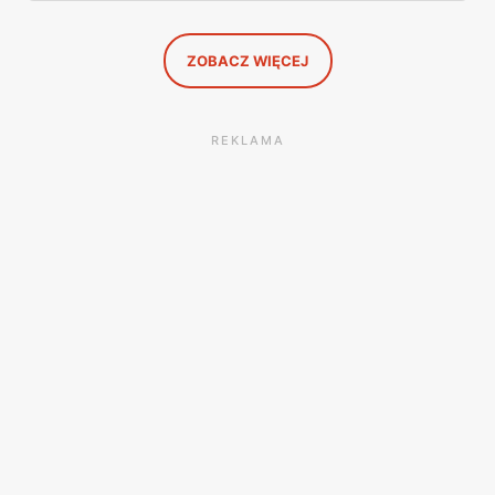
całą sobotnią gazetkę Lidla strona po stronie i wybrałam
to, co naprawdę się opłaca.
ZOBACZ WIĘCEJ
REKLAMA