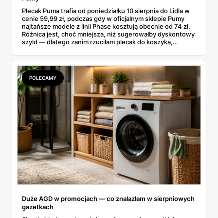
Plecak Puma trafia od poniedziałku 10 sierpnia do Lidla w
cenie 59,99 zł, podczas gdy w oficjalnym sklepie Pumy
najtańsze modele z linii Phase kosztują obecnie od 74 zł.
Różnica jest, choć mniejsza, niż sugerowałby dyskontowy
szyld — dlatego zanim rzuciłam plecak do koszyka,
rozłożyłam ceny na czynniki pierwsze. Poniżej cała
rozpiska: co dokładnie sprzedaje Lidl, ile kosztują
odpowiedniki u producenta i komu ten zakup naprawdę
się opłaci.
POLECAMY
Duże AGD w promocjach — co znalazłam w sierpniowych
gazetkach