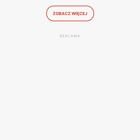
to, co naprawdę się opłaca.
ZOBACZ WIĘCEJ
REKLAMA