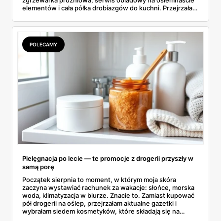
zgrzewarka próżniowa, serwis obiadowy na osiemnaście
elementów i cała półka drobiazgów do kuchni. Przejrzałam
wszystkie strony i wybrałam to, po co sama ustawiłabym
się przy półce z samego rana.
POLECAMY
Pielęgnacja po lecie — te promocje z drogerii przyszły w
samą porę
Początek sierpnia to moment, w którym moja skóra
zaczyna wystawiać rachunek za wakacje: słońce, morska
woda, klimatyzacja w biurze. Znacie to. Zamiast kupować
pół drogerii na oślep, przejrzałam aktualne gazetki i
wybrałam siedem kosmetyków, które składają się na
sensowny plan regeneracji — od peelingu za 21,95 zł po