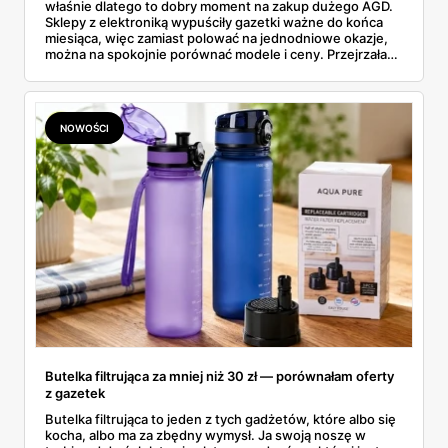
właśnie dlatego to dobry moment na zakup dużego AGD.
Sklepy z elektroniką wypuściły gazetki ważne do końca
miesiąca, więc zamiast polować na jednodniowe okazje,
można na spokojnie porównać modele i ceny. Przejrzałam
aktualne promocje AGD i RTV — poniżej wszystko, co
znalazłam, z cenami i terminami.
NOWOŚCI
Butelka filtrująca za mniej niż 30 zł — porównałam oferty
z gazetek
Butelka filtrująca to jeden z tych gadżetów, które albo się
kocha, albo ma za zbędny wymysł. Ja swoją noszę w