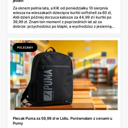
jesień
Za oknem pełnia lata, a KiK od poniedziałku 10 sierpnia
wiesza na wieszakach dziecięce kurtki softshell za 60 zł,
Aldi dzień później dorzuca kalosze za 44,99 zł i kurtki po
39,99 zł. Znam ten moment z poprzednich lat aż za
dobrze: przychodzisz po klapki, a wychodzisz z jesienną
garderobą dla całej rodziny. Sprawdziłam, co dokładnie
pojawi się w gazetkach w przyszłym tygodniu i czy jest
sens kupować jesień, zanim skończą się wakacje.
POLECAMY
Plecak Puma za 59,99 zł w Lidlu. Porównałam z cenami u
Pumy