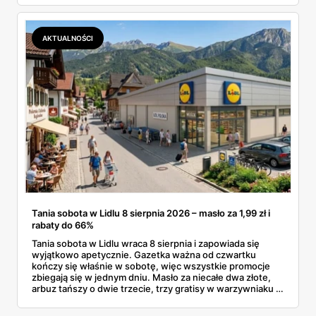
dermokosmetyki Vichy. Wszystkie ceny sprawdziłam w
ofertach, terminy też.
AKTUALNOŚCI
Tania sobota w Lidlu 8 sierpnia 2026 – masło za 1,99 zł i
rabaty do 66%
Tania sobota w Lidlu wraca 8 sierpnia i zapowiada się
wyjątkowo apetycznie. Gazetka ważna od czwartku
kończy się właśnie w sobotę, więc wszystkie promocje
zbiegają się w jednym dniu. Masło za niecałe dwa złote,
arbuz tańszy o dwie trzecie, trzy gratisy w warzywniaku i
jedna oferta działająca wyłącznie w sobotę. Przejrzałam
całą sobotnią gazetkę Lidla strona po stronie i wybrałam