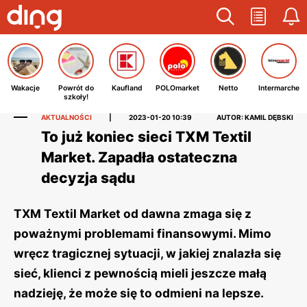
Wakacje
Powrót do
Kaufland
POLOmarket
Netto
Intermarche
szkoły!
AKTUALNOŚCI
|
2023-01-20 10:39
AUTOR: KAMIL DĘBSKI
To już koniec sieci TXM Textil
Market. Zapadła ostateczna
decyzja sądu
TXM Textil Market od dawna zmaga się z
poważnymi problemami finansowymi. Mimo
wręcz tragicznej sytuacji, w jakiej znalazła się
sieć, klienci z pewnością mieli jeszcze małą
nadzieję, że może się to odmieni na lepsze.