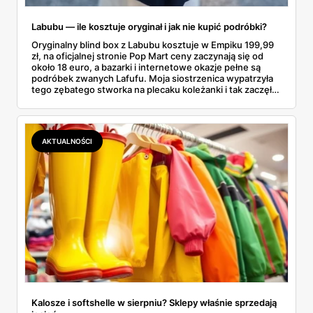
Labubu — ile kosztuje oryginał i jak nie kupić podróbki?
Oryginalny blind box z Labubu kosztuje w Empiku 199,99
zł, na oficjalnej stronie Pop Mart ceny zaczynają się od
około 18 euro, a bazarki i internetowe okazje pełne są
podróbek zwanych Lafufu. Moja siostrzenica wypatrzyła
tego zębatego stworka na plecaku koleżanki i tak zaczęło
się rodzinne śledztwo: co to właściwie jest, ile naprawdę
kosztuje i po czym poznać, że sprzedawca nie wciska nam
podróbki. Spisałam wszystko, czego się dowiedziałam —
łącznie z jedną wpadką, o której za chwilę.
AKTUALNOŚCI
Kalosze i softshelle w sierpniu? Sklepy właśnie sprzedają