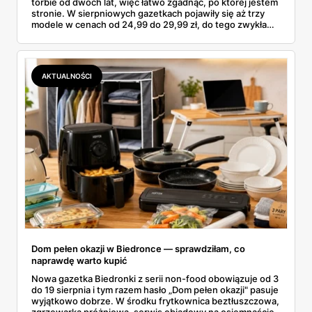
torbie od dwóch lat, więc łatwo zgadnąć, po której jestem
stronie. W sierpniowych gazetkach pojawiły się aż trzy
modele w cenach od 24,99 do 29,99 zł, do tego zwykła
butelka za 14,99 zł dla nieprzekonanych. Sprawdziłam
wszystkie oferty i policzyłam, kiedy taki zakup faktycznie
się opłaca.
AKTUALNOŚCI
Dom pełen okazji w Biedronce — sprawdziłam, co
naprawdę warto kupić
Nowa gazetka Biedronki z serii non-food obowiązuje od 3
do 19 sierpnia i tym razem hasło „Dom pełen okazji" pasuje
wyjątkowo dobrze. W środku frytkownica beztłuszczowa,