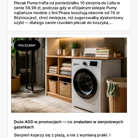
Plecak Puma trafia od poniedziałku 10 sierpnia do Lidla w
cenie 59,99 zł, podczas gdy w oficjalnym sklepie Pumy
najtańsze modele z linii Phase kosztują obecnie od 74 zł.
Różnica jest, choć mniejsza, niż sugerowałby dyskontowy
szyld — dlatego zanim rzuciłam plecak do koszyka,
rozłożyłam ceny na czynniki pierwsze. Poniżej cała
rozpiska: co dokładnie sprzedaje Lidl, ile kosztują
odpowiedniki u producenta i komu ten zakup naprawdę
się opłaci.
POLECAMY
Duże AGD w promocjach — co znalazłam w sierpniowych
gazetkach
Sierpień kojarzy się z plażą, a nie z wymianą pralki. I