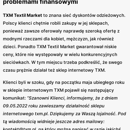
problemami finansowymi
TXM Textil Market
to znana sieć dyskontów odzieżowych.
Polscy klienci chętnie robili zakupy w jej sklepach,
ponieważ zawsze oferowały naprawdę szeroką ofertę z
modnymi rzeczami dla kobiet, mężczyzn, jak również
dzieci. Ponadto TXM Textil Market gwarantował niskie
ceny, które nie występowały w wielu konkurencyjnych
sieciówkach. W tym miejscu trzeba podkreślić, że swego
czasu prężnie działał też sklep internetowy TXM.
Klienci byli w szoku, gdy na początku maja ubiegłego roku
w sklepie internetowym TXM pojawił się następujący
komunikat:
“Szanowni Klienci, informujemy, że z dniem
09.05.2022 roku zawieszamy działalność sklepu
internetowego txm.pl. Dziękujemy za Waszą lojalność. Pod
tą wiadomością widnieje jeszcze adres mailowy:
kontakt@txm.pl, na który można napisać w razie jakichś