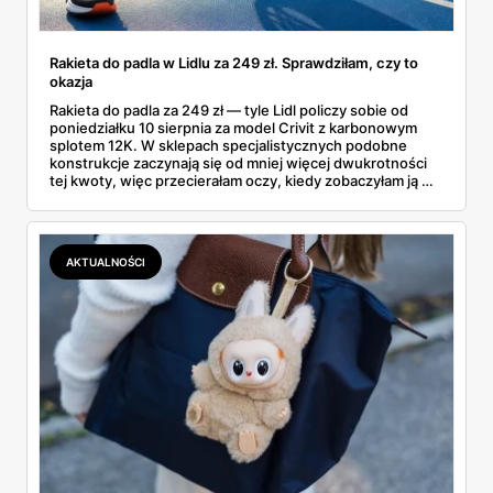
Rakieta do padla w Lidlu za 249 zł. Sprawdziłam, czy to
okazja
Rakieta do padla za 249 zł — tyle Lidl policzy sobie od
poniedziałku 10 sierpnia za model Crivit z karbonowym
splotem 12K. W sklepach specjalistycznych podobne
konstrukcje zaczynają się od mniej więcej dwukrotności
tej kwoty, więc przecierałam oczy, kiedy zobaczyłam ją w
gazetce między dresami a wkrętarką. Padel to dziś
najszybciej rosnący sport w Polsce: kortów przybywa
lawinowo, a chętnych jeszcze szybciej. Sprawdziłam, co
dokładnie dostajemy za te pieniądze i komu taka rakieta
AKTUALNOŚCI
faktycznie wystarczy.