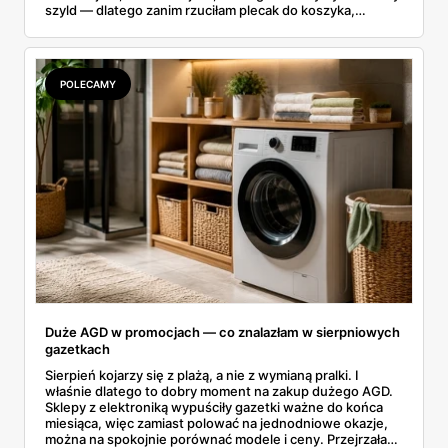
szyld — dlatego zanim rzuciłam plecak do koszyka,
rozłożyłam ceny na czynniki pierwsze. Poniżej cała
rozpiska: co dokładnie sprzedaje Lidl, ile kosztują
odpowiedniki u producenta i komu ten zakup naprawdę
się opłaci.
POLECAMY
Duże AGD w promocjach — co znalazłam w sierpniowych
gazetkach
Sierpień kojarzy się z plażą, a nie z wymianą pralki. I
właśnie dlatego to dobry moment na zakup dużego AGD.
Sklepy z elektroniką wypuściły gazetki ważne do końca
miesiąca, więc zamiast polować na jednodniowe okazje,
można na spokojnie porównać modele i ceny. Przejrzałam