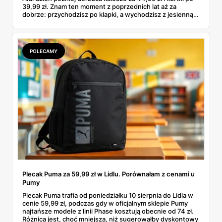
39,99 zł. Znam ten moment z poprzednich lat aż za
dobrze: przychodzisz po klapki, a wychodzisz z jesienną
garderobą dla całej rodziny. Sprawdziłam, co dokładnie
pojawi się w gazetkach w przyszłym tygodniu i czy jest
sens kupować jesień, zanim skończą się wakacje.
POLECAMY
Plecak Puma za 59,99 zł w Lidlu. Porównałam z cenami u
Pumy
Plecak Puma trafia od poniedziałku 10 sierpnia do Lidla w
cenie 59,99 zł, podczas gdy w oficjalnym sklepie Pumy
najtańsze modele z linii Phase kosztują obecnie od 74 zł.
Różnica jest, choć mniejsza, niż sugerowałby dyskontowy