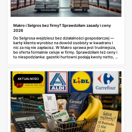
Makro i Selgros bez firmy? Sprawdziłam zasady i ceny
2026
Do Selgrosa wejdziesz bez działalności gospodarczej —
kartę klienta wyrobisz na dowód osobisty w kwadrans i
nic za nią nie zapłacisz. W Makro sprawa jest trudniejsza,
bo oferta formalnie celuje w firmy. Sprawdziłam też ceny i
tu niespodzianka: gazetki hurtowni podają kwoty netto, a
przy kasie doliczany jest VAT. Co więcej, hurt wcale nie
zawsze wygrywa — ta sama kawa ziarnista kosztuje w
Makro ponad dwa razy więcej niż w weekendowej
promocji dyskontu.
AKTUALNOŚCI