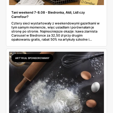
Tani weekend 7-8.08 - Biedronka, Aldi, Lidl czy
Carrefour?
Cztery sieci wystartowały z weekendowymi gazetkami w
tym samym momencie, więc usiadłam i porównałam je
stronę po stronie. Najmocniejsze okazje: kawa ziarnista
Carousel w Biedronce za 32,50 zł przy drugim
opakowaniu gratis, rabat 50% na artykuły szkolne i
przemysłowe przy zakupie trzech sztuk oraz banany po
2,99 zł za kilogram, ale wyłącznie w sobotę z aplikacją. Aldi
odpowiada masłem za 2,99 zł. Werdykt w skrócie:
najwięcej wyciśniesz z Biedronki, po świeże warzywa jedź
ARTYKUŁ SPONSOROWANY
do Aldi.