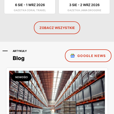
6 SIE
-
1 WRZ 2026
3 SIE
-
2 WRZ 2026
GAZETKA CORAL TRAVEL
GAZETKA JAWA DROGERIE
ZOBACZ WSZYSTKIE
ARTYKUŁY
GOOGLE NEWS
Blog
NOWOŚCI