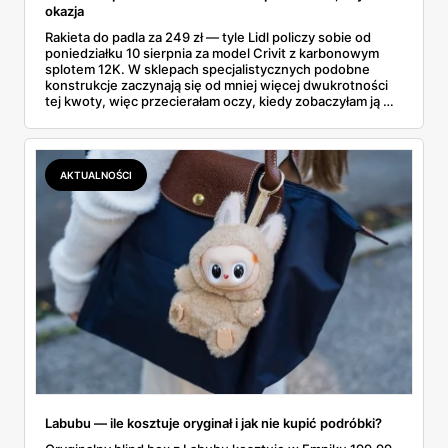
okazja
Rakieta do padla za 249 zł — tyle Lidl policzy sobie od
poniedziałku 10 sierpnia za model Crivit z karbonowym
splotem 12K. W sklepach specjalistycznych podobne
konstrukcje zaczynają się od mniej więcej dwukrotności
tej kwoty, więc przecierałam oczy, kiedy zobaczyłam ją w
gazetce między dresami a wkrętarką. Padel to dziś
najszybciej rosnący sport w Polsce: kortów przybywa
lawinowo, a chętnych jeszcze szybciej. Sprawdziłam, co
dokładnie dostajemy za te pieniądze i komu taka rakieta
AKTUALNOŚCI
faktycznie wystarczy.
Labubu — ile kosztuje oryginał i jak nie kupić podróbki?