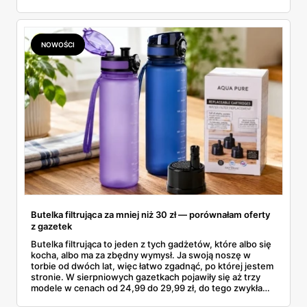
aktualne promocje AGD i RTV — poniżej wszystko, co
znalazłam, z cenami i terminami.
NOWOŚCI
Butelka filtrująca za mniej niż 30 zł — porównałam oferty
z gazetek
Butelka filtrująca to jeden z tych gadżetów, które albo się
kocha, albo ma za zbędny wymysł. Ja swoją noszę w
torbie od dwóch lat, więc łatwo zgadnąć, po której jestem
stronie. W sierpniowych gazetkach pojawiły się aż trzy
modele w cenach od 24,99 do 29,99 zł, do tego zwykła
butelka za 14,99 zł dla nieprzekonanych. Sprawdziłam