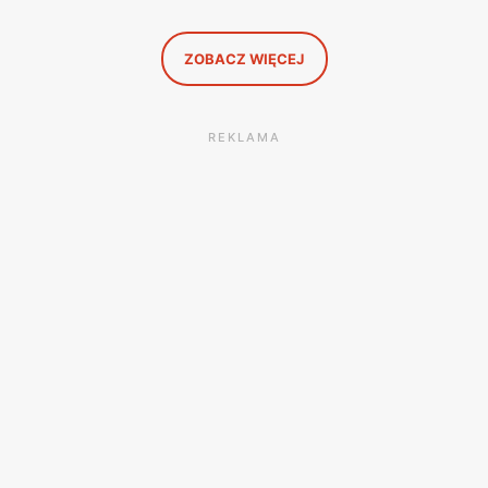
wszystkie oferty i policzyłam, kiedy taki zakup faktycznie
się opłaca.
ZOBACZ WIĘCEJ
REKLAMA