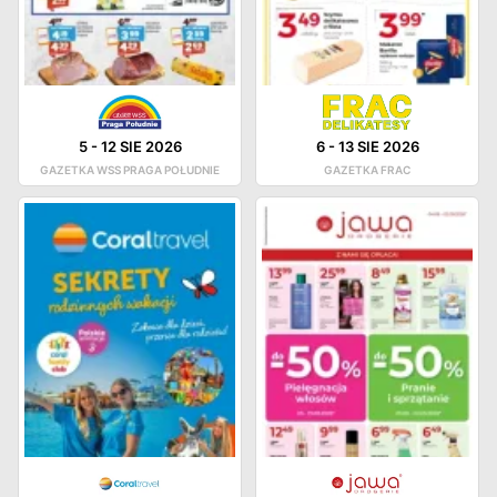
5
-
12 SIE 2026
6
-
13 SIE 2026
GAZETKA WSS PRAGA POŁUDNIE
GAZETKA FRAC