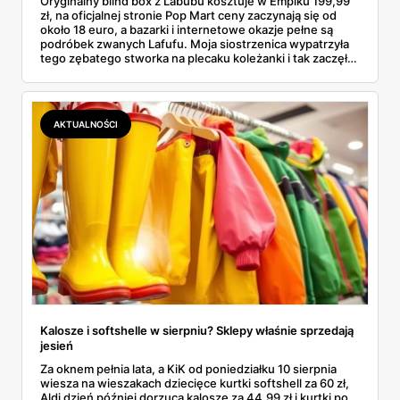
Oryginalny blind box z Labubu kosztuje w Empiku 199,99
zł, na oficjalnej stronie Pop Mart ceny zaczynają się od
około 18 euro, a bazarki i internetowe okazje pełne są
podróbek zwanych Lafufu. Moja siostrzenica wypatrzyła
tego zębatego stworka na plecaku koleżanki i tak zaczęło
się rodzinne śledztwo: co to właściwie jest, ile naprawdę
kosztuje i po czym poznać, że sprzedawca nie wciska nam
podróbki. Spisałam wszystko, czego się dowiedziałam —
łącznie z jedną wpadką, o której za chwilę.
AKTUALNOŚCI
Kalosze i softshelle w sierpniu? Sklepy właśnie sprzedają
jesień
Za oknem pełnia lata, a KiK od poniedziałku 10 sierpnia
wiesza na wieszakach dziecięce kurtki softshell za 60 zł,
Aldi dzień później dorzuca kalosze za 44,99 zł i kurtki po