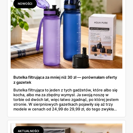
NOWOŚCI
Butelka filtrująca za mniej niż 30 zł — porównałam oferty
z gazetek
Butelka filtrująca to jeden z tych gadżetów, które albo się
kocha, albo ma za zbędny wymysł. Ja swoją noszę w
torbie od dwóch lat, więc łatwo zgadnąć, po której jestem
stronie. W sierpniowych gazetkach pojawiły się aż trzy
modele w cenach od 24,99 do 29,99 zł, do tego zwykła
butelka za 14,99 zł dla nieprzekonanych. Sprawdziłam
wszystkie oferty i policzyłam, kiedy taki zakup faktycznie
się opłaca.
AKTUALNOŚCI