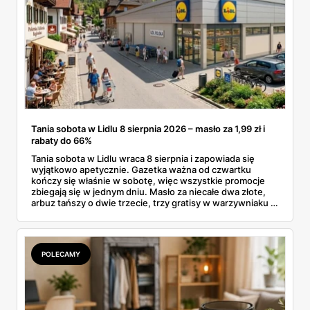
Tania sobota w Lidlu 8 sierpnia 2026 – masło za 1,99 zł i
rabaty do 66%
Tania sobota w Lidlu wraca 8 sierpnia i zapowiada się
wyjątkowo apetycznie. Gazetka ważna od czwartku
kończy się właśnie w sobotę, więc wszystkie promocje
zbiegają się w jednym dniu. Masło za niecałe dwa złote,
arbuz tańszy o dwie trzecie, trzy gratisy w warzywniaku i
jedna oferta działająca wyłącznie w sobotę. Przejrzałam
całą sobotnią gazetkę Lidla strona po stronie i wybrałam
to, co naprawdę się opłaca.
POLECAMY