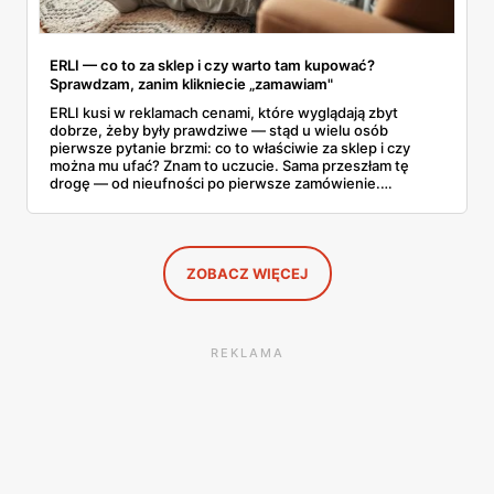
ERLI — co to za sklep i czy warto tam kupować?
Sprawdzam, zanim klikniecie „zamawiam"
ERLI kusi w reklamach cenami, które wyglądają zbyt
dobrze, żeby były prawdziwe — stąd u wielu osób
pierwsze pytanie brzmi: co to właściwie za sklep i czy
można mu ufać? Znam to uczucie. Sama przeszłam tę
drogę — od nieufności po pierwsze zamówienie.
Sprawdziłam, jak ta platforma działa, kto za nią stoi, co
mówią kupujący i co ciekawego jest tam teraz w promocji,
na początku sierpnia. Poniżej wszystko, co warto
wiedzieć przed pierwszym koszykiem.
ZOBACZ WIĘCEJ
REKLAMA