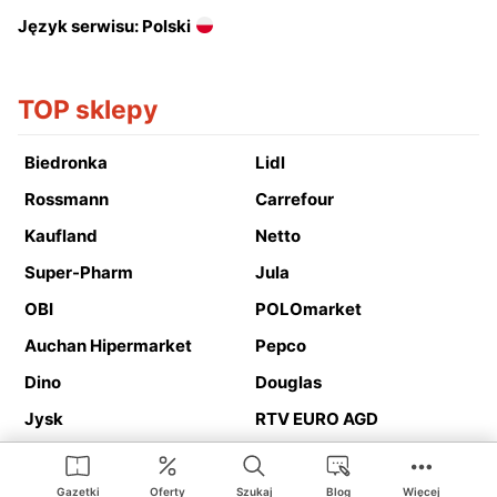
Język serwisu: Polski
TOP sklepy
Biedronka
Lidl
Rossmann
Carrefour
Kaufland
Netto
Super-Pharm
Jula
OBI
POLOmarket
Auchan Hipermarket
Pepco
Dino
Douglas
Jysk
RTV EURO AGD
Action
Media Expert
Deichmann
Media Markt
Gazetki
Oferty
Szukaj
Blog
Więcej