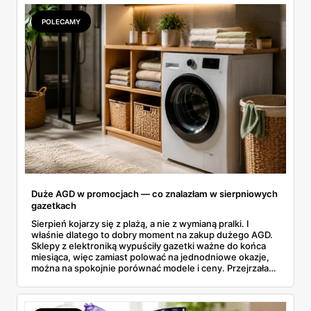
POLECAMY
Duże AGD w promocjach — co znalazłam w sierpniowych
gazetkach
Sierpień kojarzy się z plażą, a nie z wymianą pralki. I
właśnie dlatego to dobry moment na zakup dużego AGD.
Sklepy z elektroniką wypuściły gazetki ważne do końca
miesiąca, więc zamiast polować na jednodniowe okazje,
można na spokojnie porównać modele i ceny. Przejrzałam
aktualne promocje AGD i RTV — poniżej wszystko, co
znalazłam, z cenami i terminami.