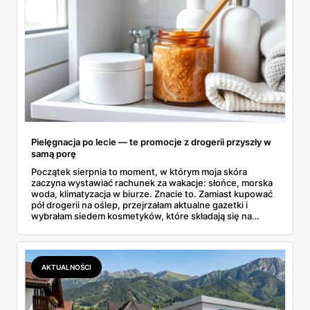
Pielęgnacja po lecie — te promocje z drogerii przyszły w
samą porę
Początek sierpnia to moment, w którym moja skóra
zaczyna wystawiać rachunek za wakacje: słońce, morska
woda, klimatyzacja w biurze. Znacie to. Zamiast kupować
pół drogerii na oślep, przejrzałam aktualne gazetki i
wybrałam siedem kosmetyków, które składają się na
sensowny plan regeneracji — od peelingu za 21,95 zł po
dermokosmetyki Vichy. Wszystkie ceny sprawdziłam w
ofertach, terminy też.
AKTUALNOŚCI