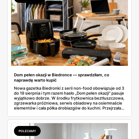
Dom pełen okazji w Biedronce — sprawdziłam, co
naprawdę warto kupić
Nowa gazetka Biedronki z serii non-food obowiązuje od 3
do 19 sierpnia i tym razem hasło „Dom pełen okazji" pasuje
wyjątkowo dobrze. W środku frytkownica beztłuszczowa,
zgrzewarka próżniowa, serwis obiadowy na osiemnaście
elementów i cała półka drobiazgów do kuchni. Przejrzałam
wszystkie strony i wybrałam to, po co sama ustawiłabym
się przy półce z samego rana.
POLECAMY