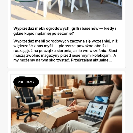
Wyprzedaż mebli ogrodowych, grilli i basenów — kiedy i
gdzie kupić najtaniej po sezonie?
Wyprzedaż mebli ogrodowych zaczyna się wcześniej, niż
większość z nas myśli — pierwsze poważne obniżki
ruszają już na początku sierpnia, a nie we wrześniu. Sieci
muszą zwolnić magazyny przed jesiennymi kolekcjami. A
my możemy na tym skorzystać. Przejrzałam aktualne
gazetki i zebrałam konkretne przeceny na krzesła, stoły,
leżaki, grille i baseny. Do tego podpowiadam, jak odróżnić
prawdziwą obniżkę od pozornej.
POLECAMY