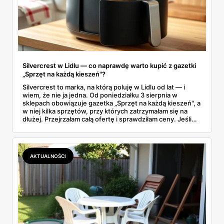
Silvercrest w Lidlu — co naprawdę warto kupić z gazetki
„Sprzęt na każdą kieszeń"?
Silvercrest to marka, na którą poluję w Lidlu od lat — i
wiem, że nie ja jedna. Od poniedziałku 3 sierpnia w
sklepach obowiązuje gazetka „Sprzęt na każdą kieszeń", a
w niej kilka sprzętów, przy których zatrzymałam się na
dłużej. Przejrzałam całą ofertę i sprawdziłam ceny. Jeśli
zastanawiacie się, czy tegoroczny air fryer za 299 zł to
faktycznie okazja — poniżej znajdziecie odpowiedź.
Uwaga: promocja trwa tylko do 8 sierpnia.
AKTUALNOŚCI