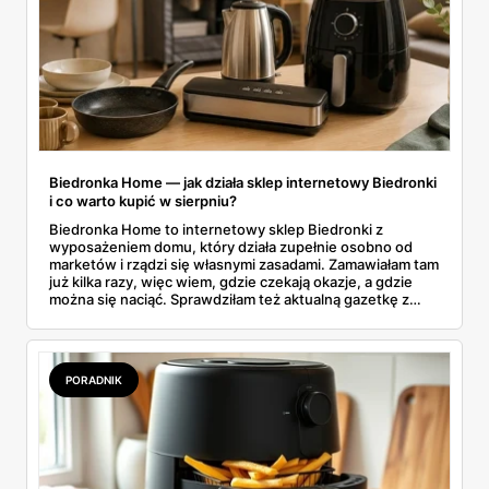
Biedronka Home — jak działa sklep internetowy Biedronki
i co warto kupić w sierpniu?
Biedronka Home to internetowy sklep Biedronki z
wyposażeniem domu, który działa zupełnie osobno od
marketów i rządzi się własnymi zasadami. Zamawiałam tam
już kilka razy, więc wiem, gdzie czekają okazje, a gdzie
można się naciąć. Sprawdziłam też aktualną gazetkę z
domowymi produktami w zwykłych sklepach. Zebrałam
wszystko w jednym miejscu: jak zamawiać, ile trwa zwrot,
jakie kody rabatowe działają w sierpniu i które produkty
faktycznie warto włożyć do koszyka.
PORADNIK