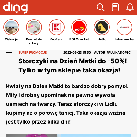
Wakacje
Powrót do
Kaufland
POLOmarket
Netto
Intermarche
szkoły!
SUPER PROMOCJE
|
2022-05-23 15:50
AUTOR: PAULINA KOPEĆ
Storczyki na Dzień Matki do -50%!
Tylko w tym sklepie taka okazja!
Kwiaty na Dzień Matki to bardzo dobry pomysł.
Miły i drobny upominek na pewno wywoła
uśmiech na twarzy. Teraz storczyki w Lidlu
kupimy aż o połowę taniej. Taka okazja ważna
jest tylko przez kilka dni!