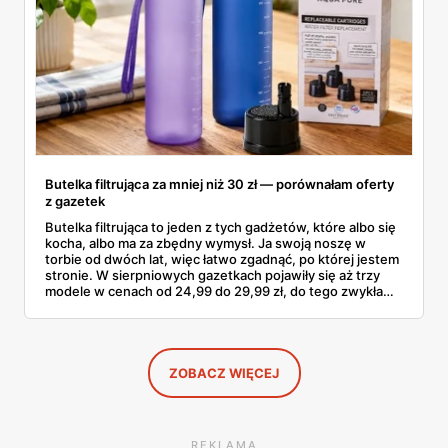
Butelka filtrująca za mniej niż 30 zł — porównałam oferty
z gazetek
Butelka filtrująca to jeden z tych gadżetów, które albo się
kocha, albo ma za zbędny wymysł. Ja swoją noszę w
torbie od dwóch lat, więc łatwo zgadnąć, po której jestem
stronie. W sierpniowych gazetkach pojawiły się aż trzy
modele w cenach od 24,99 do 29,99 zł, do tego zwykła
butelka za 14,99 zł dla nieprzekonanych. Sprawdziłam
wszystkie oferty i policzyłam, kiedy taki zakup faktycznie
się opłaca.
ZOBACZ WIĘCEJ
REKLAMA