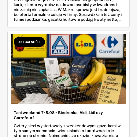
kartę klienta wyrobisz na dowód osobisty w kwadrans i
nic za nią nie zapłacisz. W Makro sprawa jest trudniejsza,
bo oferta formalnie celuje w firmy. Sprawdziłam też ceny i
tu niespodzianka: gazetki hurtowni podają kwoty netto, a
przy kasie doliczany jest VAT. Co więcej, hurt wcale nie
zawsze wygrywa — ta sama kawa ziarnista kosztuje w
Makro ponad dwa razy więcej niż w weekendowej
promocji dyskontu.
AKTUALNOŚCI
Tani weekend 7-8.08 - Biedronka, Aldi, Lidl czy
Carrefour?
Cztery sieci wystartowały z weekendowymi gazetkami w
tym samym momencie, więc usiadłam i porównałam je
stronę po stronie. Najmocniejsze okazje: kawa ziarnista