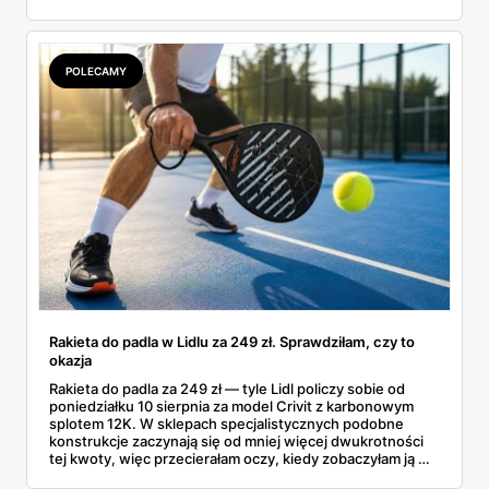
POLECAMY
Rakieta do padla w Lidlu za 249 zł. Sprawdziłam, czy to
okazja
Rakieta do padla za 249 zł — tyle Lidl policzy sobie od
poniedziałku 10 sierpnia za model Crivit z karbonowym
splotem 12K. W sklepach specjalistycznych podobne
konstrukcje zaczynają się od mniej więcej dwukrotności
tej kwoty, więc przecierałam oczy, kiedy zobaczyłam ją w
gazetce między dresami a wkrętarką. Padel to dziś