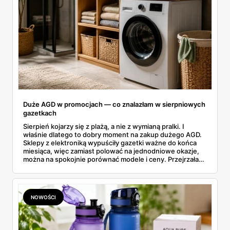
Duże AGD w promocjach — co znalazłam w sierpniowych
gazetkach
Sierpień kojarzy się z plażą, a nie z wymianą pralki. I
właśnie dlatego to dobry moment na zakup dużego AGD.
Sklepy z elektroniką wypuściły gazetki ważne do końca
miesiąca, więc zamiast polować na jednodniowe okazje,
można na spokojnie porównać modele i ceny. Przejrzałam
aktualne promocje AGD i RTV — poniżej wszystko, co
znalazłam, z cenami i terminami.
NOWOŚCI