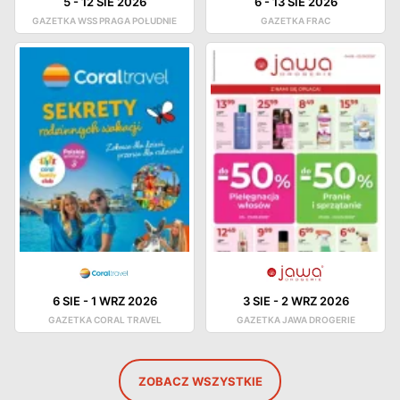
5
-
12 SIE 2026
6
-
13 SIE 2026
GAZETKA WSS PRAGA POŁUDNIE
GAZETKA FRAC
6 SIE
-
1 WRZ 2026
3 SIE
-
2 WRZ 2026
GAZETKA CORAL TRAVEL
GAZETKA JAWA DROGERIE
ZOBACZ WSZYSTKIE