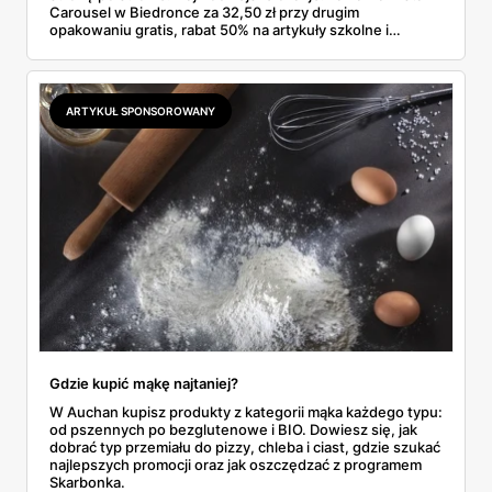
Carousel w Biedronce za 32,50 zł przy drugim
opakowaniu gratis, rabat 50% na artykuły szkolne i
przemysłowe przy zakupie trzech sztuk oraz banany po
2,99 zł za kilogram, ale wyłącznie w sobotę z aplikacją. Aldi
odpowiada masłem za 2,99 zł. Werdykt w skrócie:
najwięcej wyciśniesz z Biedronki, po świeże warzywa jedź
ARTYKUŁ SPONSOROWANY
do Aldi.
Gdzie kupić mąkę najtaniej?
W Auchan kupisz produkty z kategorii mąka każdego typu:
od pszennych po bezglutenowe i BIO. Dowiesz się, jak
dobrać typ przemiału do pizzy, chleba i ciast, gdzie szukać
najlepszych promocji oraz jak oszczędzać z programem
Skarbonka.