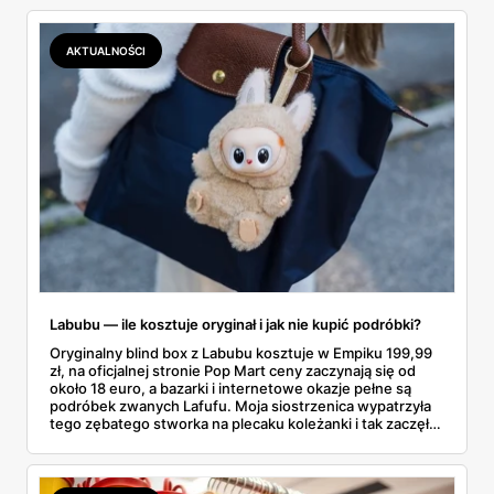
najszybciej rosnący sport w Polsce: kortów przybywa
lawinowo, a chętnych jeszcze szybciej. Sprawdziłam, co
dokładnie dostajemy za te pieniądze i komu taka rakieta
AKTUALNOŚCI
faktycznie wystarczy.
Labubu — ile kosztuje oryginał i jak nie kupić podróbki?
Oryginalny blind box z Labubu kosztuje w Empiku 199,99
zł, na oficjalnej stronie Pop Mart ceny zaczynają się od
około 18 euro, a bazarki i internetowe okazje pełne są
podróbek zwanych Lafufu. Moja siostrzenica wypatrzyła
tego zębatego stworka na plecaku koleżanki i tak zaczęło
się rodzinne śledztwo: co to właściwie jest, ile naprawdę
kosztuje i po czym poznać, że sprzedawca nie wciska nam
podróbki. Spisałam wszystko, czego się dowiedziałam —
łącznie z jedną wpadką, o której za chwilę.