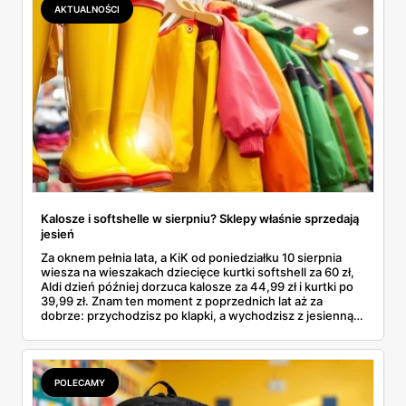
AKTUALNOŚCI
Kalosze i softshelle w sierpniu? Sklepy właśnie sprzedają
jesień
Za oknem pełnia lata, a KiK od poniedziałku 10 sierpnia
wiesza na wieszakach dziecięce kurtki softshell za 60 zł,
Aldi dzień później dorzuca kalosze za 44,99 zł i kurtki po
39,99 zł. Znam ten moment z poprzednich lat aż za
dobrze: przychodzisz po klapki, a wychodzisz z jesienną
garderobą dla całej rodziny. Sprawdziłam, co dokładnie
pojawi się w gazetkach w przyszłym tygodniu i czy jest
sens kupować jesień, zanim skończą się wakacje.
POLECAMY