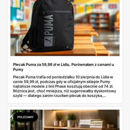
Plecak Puma za 59,99 zł w Lidlu. Porównałam z cenami u
Pumy
Plecak Puma trafia od poniedziałku 10 sierpnia do Lidla w
cenie 59,99 zł, podczas gdy w oficjalnym sklepie Pumy
najtańsze modele z linii Phase kosztują obecnie od 74 zł.
Różnica jest, choć mniejsza, niż sugerowałby dyskontowy
szyld — dlatego zanim rzuciłam plecak do koszyka,
rozłożyłam ceny na czynniki pierwsze. Poniżej cała
rozpiska: co dokładnie sprzedaje Lidl, ile kosztują
odpowiedniki u producenta i komu ten zakup naprawdę
się opłaci.
POLECAMY