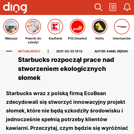
Wakacje
Powrót do
Kaufland
POLOmarket
Netto
Intermarche
szkoły!
AKTUALNOŚCI
|
2021-02-23 15:12
AUTOR: KAMIL DĘBSKI
Starbucks rozpoczął prace nad
stworzeniem ekologicznych
słomek
Starbucks wraz z polską firmą EcoBean
zdecydowali się stworzyć innowacyjny projekt
słomek, które nie będą szkodziły środowisku i
jednocześnie spełnią potrzeby klientów
kawiarni. Przeczytaj, czym będzie się wyróżniać