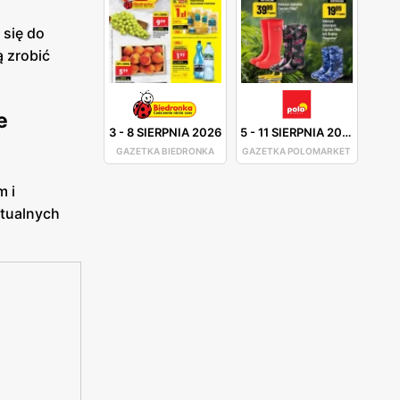
 się do
 zrobić
e
3
-
8 SIERPNIA 2026
5
-
11 SIERPNIA 2026
GAZETKA BIEDRONKA
GAZETKA POLOMARKET
m i
ktualnych