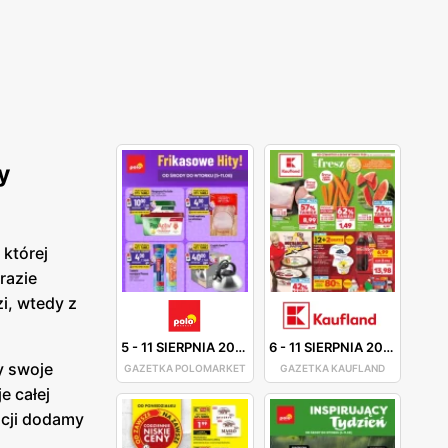
y
 której
razie
i, wtedy z
5
-
11 SIERPNIA 2026
6
-
11 SIERPNIA 2026
y swoje
GAZETKA POLOMARKET
GAZETKA KAUFLAND
e całej
acji dodamy