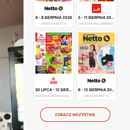
6
-
8 SIERPNIA 2026
5
-
11 SIERPNIA 2026
GAZETKA NETTO
GAZETKA POLOMARKET
30 LIPCA
-
12 SIERPNIA 2026
6
-
12 SIERPNIA 2026
GAZETKA SELGROS CASH&CARRY
GAZETKA NETTO
ZOBACZ WSZYSTKIE