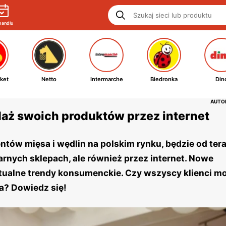
handlu
ket
Netto
Intermarche
Biedronka
Din
AUTOR
aż swoich produktów przez internet
tów mięsa i wędlin na polskim rynku, będzie od ter
arnych sklepach, ale również przez internet. Nowe
aktualne trendy konsumenckie. Czy wszyscy klienci m
a? Dowiedz się!