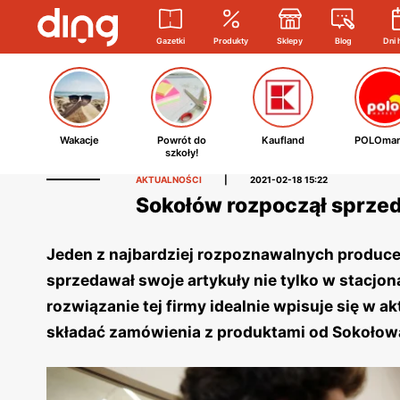
Gazetki
Produkty
Sklepy
Blog
Dni 
Wakacje
Powrót do
Kaufland
POLOmar
szkoły!
AKTUALNOŚCI
|
2021-02-18 15:22
Sokołów rozpoczął sprzed
Jeden z najbardziej rozpoznawalnych producen
sprzedawał swoje artykuły nie tylko w stacjon
rozwiązanie tej firmy idealnie wpisuje się w 
składać zamówienia z produktami od Sokołow