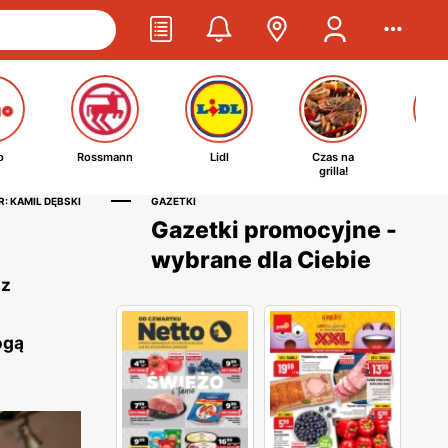
o
Rossmann
Lidl
Czas na
Ta
grilla!
kosm
: KAMIL DĘBSKI
GAZETKI
Gazetki promocyjne -
wybrane dla Ciebie
az
ogą