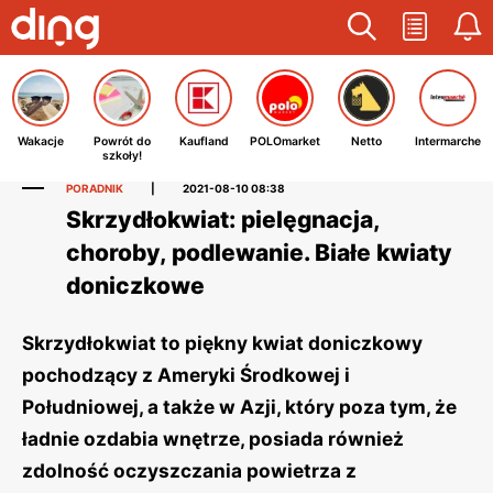
Wakacje
Powrót do
Kaufland
POLOmarket
Netto
Intermarche
szkoły!
PORADNIK
|
2021-08-10 08:38
Skrzydłokwiat: pielęgnacja,
choroby, podlewanie. Białe kwiaty
doniczkowe
Skrzydłokwiat to piękny kwiat doniczkowy
pochodzący z Ameryki Środkowej i
Południowej, a także w Azji, który poza tym, że
ładnie ozdabia wnętrze, posiada również
zdolność oczyszczania powietrza z