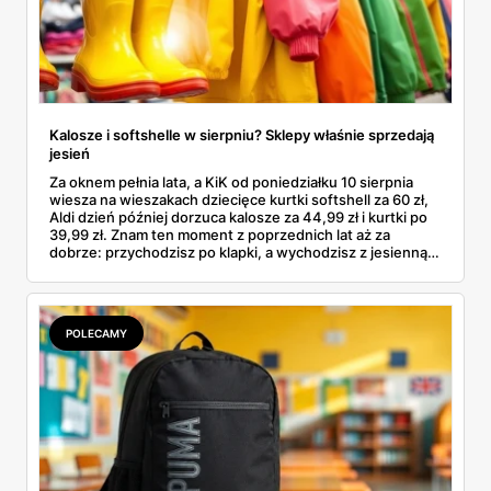
Kalosze i softshelle w sierpniu? Sklepy właśnie sprzedają
jesień
Za oknem pełnia lata, a KiK od poniedziałku 10 sierpnia
wiesza na wieszakach dziecięce kurtki softshell za 60 zł,
Aldi dzień później dorzuca kalosze za 44,99 zł i kurtki po
39,99 zł. Znam ten moment z poprzednich lat aż za
dobrze: przychodzisz po klapki, a wychodzisz z jesienną
garderobą dla całej rodziny. Sprawdziłam, co dokładnie
pojawi się w gazetkach w przyszłym tygodniu i czy jest
sens kupować jesień, zanim skończą się wakacje.
POLECAMY