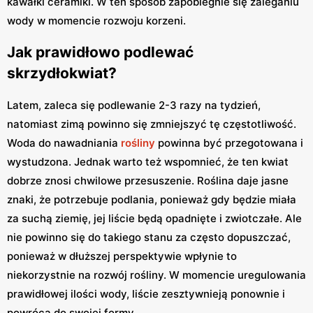
kawałki ceramiki. W ten sposób zapobiegnie się zaleganiu
wody w momencie rozwoju korzeni.
Jak prawidłowo podlewać
skrzydłokwiat?
Latem, zaleca się podlewanie 2-3 razy na tydzień,
natomiast zimą powinno się zmniejszyć tę częstotliwość.
Woda do nawadniania
rośliny
powinna być przegotowana i
wystudzona. Jednak warto też wspomnieć, że ten kwiat
dobrze znosi chwilowe przesuszenie. Roślina daje jasne
znaki, że potrzebuje podlania, ponieważ gdy będzie miała
za suchą ziemię, jej liście będą opadnięte i zwiotczałe. Ale
nie powinno się do takiego stanu za często dopuszczać,
ponieważ w dłuższej perspektywie wpłynie to
niekorzystnie na rozwój rośliny. W momencie uregulowania
prawidłowej ilości wody, liście zesztywnieją ponownie i
powrócą do swojej formy.