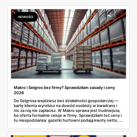
NOWOŚCI
Makro i Selgros bez firmy? Sprawdziłam zasady i ceny
2026
Do Selgrosa wejdziesz bez działalności gospodarczej —
kartę klienta wyrobisz na dowód osobisty w kwadrans i
nic za nią nie zapłacisz. W Makro sprawa jest trudniejsza,
bo oferta formalnie celuje w firmy. Sprawdziłam też ceny i
tu niespodzianka: gazetki hurtowni podają kwoty netto, a
przy kasie doliczany jest VAT. Co więcej, hurt wcale nie
zawsze wygrywa — ta sama kawa ziarnista kosztuje w
Makro ponad dwa razy więcej niż w weekendowej