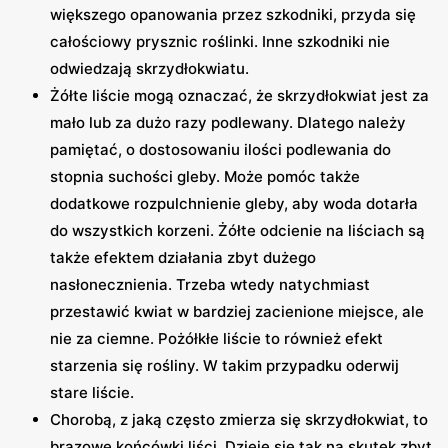
większego opanowania przez szkodniki, przyda się
całościowy prysznic roślinki. Inne szkodniki nie
odwiedzają skrzydłokwiatu.
Żółte liście mogą oznaczać, że skrzydłokwiat jest za
mało lub za dużo razy podlewany. Dlatego należy
pamiętać, o dostosowaniu ilości podlewania do
stopnia suchości gleby. Może pomóc także
dodatkowe rozpulchnienie gleby, aby woda dotarła
do wszystkich korzeni. Żółte odcienie na liściach są
także efektem działania zbyt dużego
nasłonecznienia. Trzeba wtedy natychmiast
przestawić kwiat w bardziej zacienione miejsce, ale
nie za ciemne. Pożółkłe liście to również efekt
starzenia się rośliny. W takim przypadku oderwij
stare liście.
Chorobą, z jaką często zmierza się skrzydłokwiat, to
brązowe końcówki liści. Dzieje się tak na skutek zbyt