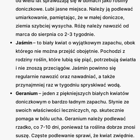
od wielu lat sprawdzają się w domach jako rośliny
doniczkowe. Lubi jasne miejsca. Należy ją podlewać
umiarkowanie, pamiętając, że w małej doniczce,
ziemia szybciej wysycha. Różę należy nawozić od
marca do sierpnia co 2-3 tygodnie.
Jaśmin
– to biały kwiat o wyjątkowym zapachu, obok
którego nie można przejść obojętnie. Pochodzi z
rodziny roślin, które lubią się piąć, potrzebują światła
i nie znoszą przeciągów. Jaśmin powinno się
regularnie nawozić oraz nawadniać, a także
przynajmniej raz w tygodniu spryskiwać wodą.
Geranium
– jeden z piękniejszych białych kwiatów
doniczkowym o bardzo ładnym zapachu. Słynie ze
swoich właściwości leczniczych, np. skutecznie
pomaga w bólu ucha. Geranium należy podlewać
rzadko, co 7-10 dni, ponieważ ta roślina dobrze znosi
suszę. Częste podlewanie sprawi, że kwiat zwiędnie.