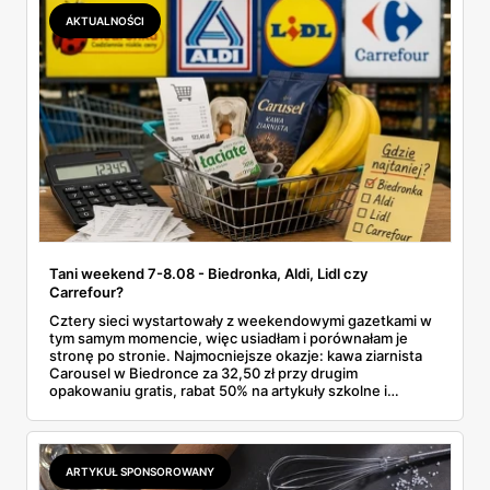
promocji dyskontu.
AKTUALNOŚCI
Tani weekend 7-8.08 - Biedronka, Aldi, Lidl czy
Carrefour?
Cztery sieci wystartowały z weekendowymi gazetkami w
tym samym momencie, więc usiadłam i porównałam je
stronę po stronie. Najmocniejsze okazje: kawa ziarnista
Carousel w Biedronce za 32,50 zł przy drugim
opakowaniu gratis, rabat 50% na artykuły szkolne i
przemysłowe przy zakupie trzech sztuk oraz banany po
2,99 zł za kilogram, ale wyłącznie w sobotę z aplikacją. Aldi
odpowiada masłem za 2,99 zł. Werdykt w skrócie:
najwięcej wyciśniesz z Biedronki, po świeże warzywa jedź
ARTYKUŁ SPONSOROWANY
do Aldi.