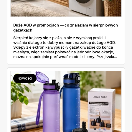
Duże AGD w promocjach — co znalazłam w sierpniowych
gazetkach
Sierpień kojarzy się z plażą, a nie z wymianą pralki. I
właśnie dlatego to dobry moment na zakup dużego AGD.
Sklepy z elektroniką wypuściły gazetki ważne do końca
miesiąca, więc zamiast polować na jednodniowe okazje,
można na spokojnie porównać modele i ceny. Przejrzałam
aktualne promocje AGD i RTV — poniżej wszystko, co
znalazłam, z cenami i terminami.
NOWOŚCI