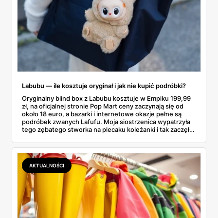
Labubu — ile kosztuje oryginał i jak nie kupić podróbki?
Oryginalny blind box z Labubu kosztuje w Empiku 199,99
zł, na oficjalnej stronie Pop Mart ceny zaczynają się od
około 18 euro, a bazarki i internetowe okazje pełne są
podróbek zwanych Lafufu. Moja siostrzenica wypatrzyła
tego zębatego stworka na plecaku koleżanki i tak zaczęło
się rodzinne śledztwo: co to właściwie jest, ile naprawdę
kosztuje i po czym poznać, że sprzedawca nie wciska nam
podróbki. Spisałam wszystko, czego się dowiedziałam —
łącznie z jedną wpadką, o której za chwilę.
AKTUALNOŚCI