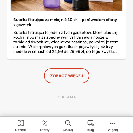
Butelka filtrująca za mniej niż 30 zł — porównałam oferty
z gazetek
Butelka filtrująca to jeden z tych gadżetów, które albo się
kocha, albo ma za zbędny wymysł. Ja swoją noszę w
torbie od dwóch lat, więc łatwo zgadnąć, po której jestem
stronie. W sierpniowych gazetkach pojawiły się aż trzy
modele w cenach od 24,99 do 29,99 zł, do tego zwykła
butelka za 14,99 zł dla nieprzekonanych. Sprawdziłam
wszystkie oferty i policzyłam, kiedy taki zakup faktycznie
się opłaca.
ZOBACZ WIĘCEJ
REKLAMA
Gazetki
Oferty
Szukaj
Blog
Więcej