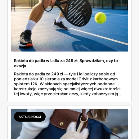
Rakieta do padla w Lidlu za 249 zł. Sprawdziłam, czy to
okazja
Rakieta do padla za 249 zł — tyle Lidl policzy sobie od
poniedziałku 10 sierpnia za model Crivit z karbonowym
splotem 12K. W sklepach specjalistycznych podobne
konstrukcje zaczynają się od mniej więcej dwukrotności
tej kwoty, więc przecierałam oczy, kiedy zobaczyłam ją w
gazetce między dresami a wkrętarką. Padel to dziś
najszybciej rosnący sport w Polsce: kortów przybywa
lawinowo, a chętnych jeszcze szybciej. Sprawdziłam, co
dokładnie dostajemy za te pieniądze i komu taka rakieta
AKTUALNOŚCI
faktycznie wystarczy.