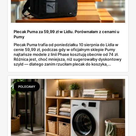
Plecak Puma za 59,99 zł w Lidlu. Porównałam z cenami u
Pumy
Plecak Puma trafia od poniedziałku 10 sierpnia do Lidla w
cenie 59,99 zł, podczas gdy w oficjalnym sklepie Pumy
najtańsze modele z linii Phase kosztują obecnie od 74 zł.
Różnica jest, choć mniejsza, niż sugerowałby dyskontowy
szyld — dlatego zanim rzuciłam plecak do koszyka,
rozłożyłam ceny na czynniki pierwsze. Poniżej cała
rozpiska: co dokładnie sprzedaje Lidl, ile kosztują
odpowiedniki u producenta i komu ten zakup naprawdę
się opłaci.
POLECAMY