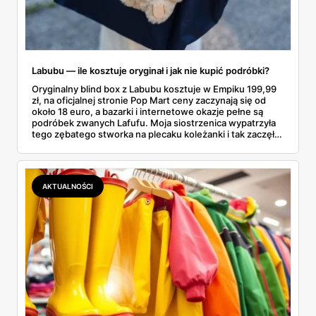
Labubu — ile kosztuje oryginał i jak nie kupić podróbki?
Oryginalny blind box z Labubu kosztuje w Empiku 199,99
zł, na oficjalnej stronie Pop Mart ceny zaczynają się od
około 18 euro, a bazarki i internetowe okazje pełne są
podróbek zwanych Lafufu. Moja siostrzenica wypatrzyła
tego zębatego stworka na plecaku koleżanki i tak zaczęło
się rodzinne śledztwo: co to właściwie jest, ile naprawdę
kosztuje i po czym poznać, że sprzedawca nie wciska nam
podróbki. Spisałam wszystko, czego się dowiedziałam —
łącznie z jedną wpadką, o której za chwilę.
AKTUALNOŚCI