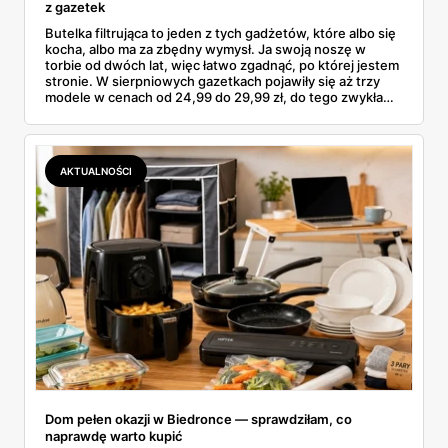
z gazetek
Butelka filtrująca to jeden z tych gadżetów, które albo się
kocha, albo ma za zbędny wymysł. Ja swoją noszę w
torbie od dwóch lat, więc łatwo zgadnąć, po której jestem
stronie. W sierpniowych gazetkach pojawiły się aż trzy
modele w cenach od 24,99 do 29,99 zł, do tego zwykła
butelka za 14,99 zł dla nieprzekonanych. Sprawdziłam
wszystkie oferty i policzyłam, kiedy taki zakup faktycznie
się opłaca.
AKTUALNOŚCI
Dom pełen okazji w Biedronce — sprawdziłam, co
naprawdę warto kupić