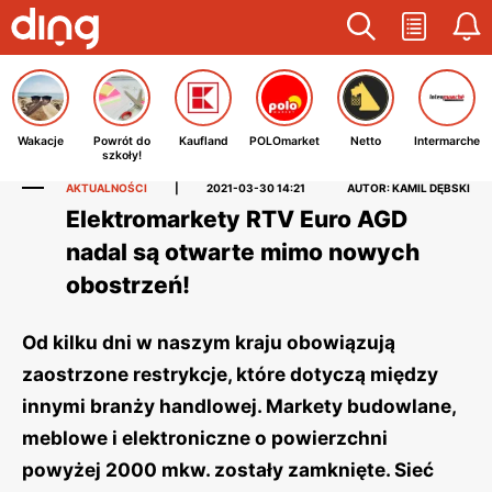
Wakacje
Powrót do
Kaufland
POLOmarket
Netto
Intermarche
szkoły!
AKTUALNOŚCI
|
2021-03-30 14:21
AUTOR: KAMIL DĘBSKI
Elektromarkety RTV Euro AGD
nadal są otwarte mimo nowych
obostrzeń!
Od kilku dni w naszym kraju obowiązują
zaostrzone restrykcje, które dotyczą między
innymi branży handlowej. Markety budowlane,
meblowe i elektroniczne o powierzchni
powyżej 2000 mkw. zostały zamknięte. Sieć