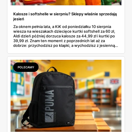
Kalosze i softshelle w sierpniu? Sklepy właśnie sprzedają
jesień
Za oknem pełnia lata, a KiK od poniedziałku 10 sierpnia
wiesza na wieszakach dziecięce kurtki softshell za 60 zł,
Aldi dzień później dorzuca kalosze za 44,99 zł i kurtki po
39,99 zł. Znam ten moment z poprzednich lat aż za
dobrze: przychodzisz po klapki, a wychodzisz z jesienną
garderobą dla całej rodziny. Sprawdziłam, co dokładnie
pojawi się w gazetkach w przyszłym tygodniu i czy jest
sens kupować jesień, zanim skończą się wakacje.
POLECAMY