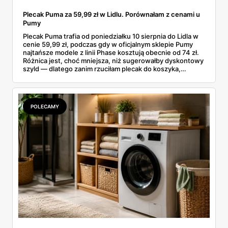
Plecak Puma za 59,99 zł w Lidlu. Porównałam z cenami u
Pumy
Plecak Puma trafia od poniedziałku 10 sierpnia do Lidla w
cenie 59,99 zł, podczas gdy w oficjalnym sklepie Pumy
najtańsze modele z linii Phase kosztują obecnie od 74 zł.
Różnica jest, choć mniejsza, niż sugerowałby dyskontowy
szyld — dlatego zanim rzuciłam plecak do koszyka,
rozłożyłam ceny na czynniki pierwsze. Poniżej cała
rozpiska: co dokładnie sprzedaje Lidl, ile kosztują
odpowiedniki u producenta i komu ten zakup naprawdę
się opłaci.
POLECAMY