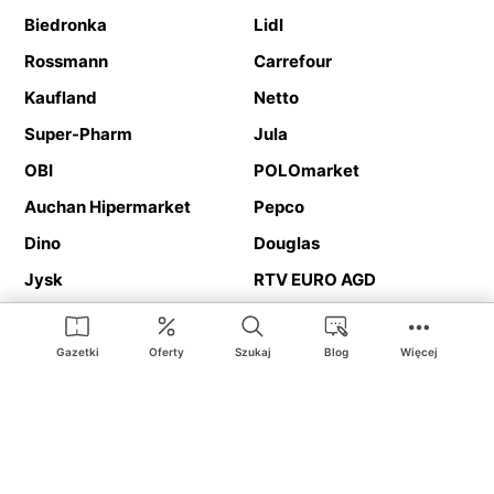
Biedronka
Lidl
Rossmann
Carrefour
Kaufland
Netto
Super-Pharm
Jula
OBI
POLOmarket
Auchan Hipermarket
Pepco
Dino
Douglas
Jysk
RTV EURO AGD
Action
Media Expert
Deichmann
Media Markt
Gazetki
Oferty
Szukaj
Blog
Więcej
Ding.pl to serwis internetowy prezentujący
gazetki promocyjne
oraz
katalogi
sklepów i dużych sieci handlowych. Dzięki
geolokalizacji otrzymasz przede wszystkim oferty sklepów, z
Twojego bliskiego otoczenia. Dodatkowo na stronie znajdziesz
adresy sklepów, więc w trakcie podróży bez problemu trafisz do