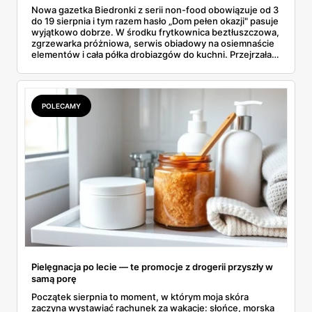
Nowa gazetka Biedronki z serii non-food obowiązuje od 3
do 19 sierpnia i tym razem hasło „Dom pełen okazji" pasuje
wyjątkowo dobrze. W środku frytkownica beztłuszczowa,
zgrzewarka próżniowa, serwis obiadowy na osiemnaście
elementów i cała półka drobiazgów do kuchni. Przejrzałam
wszystkie strony i wybrałam to, po co sama ustawiłabym
się przy półce z samego rana.
POLECAMY
Pielęgnacja po lecie — te promocje z drogerii przyszły w
samą porę
Początek sierpnia to moment, w którym moja skóra
zaczyna wystawiać rachunek za wakacje: słońce, morska