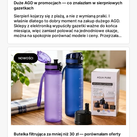
Duże AGD w promocjach — co znalazłam w sierpniowych
gazetkach
Sierpień kojarzy się z plażą, a nie z wymianą pralki. I
właśnie dlatego to dobry moment na zakup dużego AGD.
Sklepy z elektroniką wypuściły gazetki ważne do końca
miesiąca, więc zamiast polować na jednodniowe okazje,
można na spokojnie porównać modele i ceny. Przejrzałam
aktualne promocje AGD i RTV — poniżej wszystko, co
znalazłam, z cenami i terminami.
NOWOŚCI
Butelka filtrująca za mniej niż 30 zł — porównałam oferty