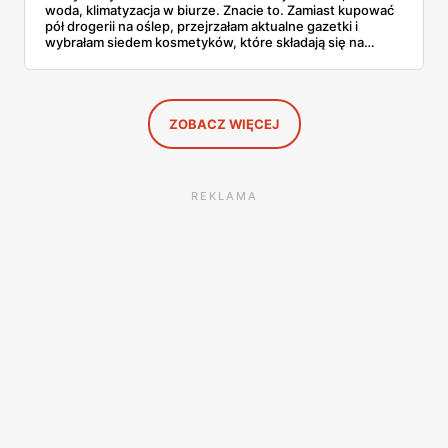
woda, klimatyzacja w biurze. Znacie to. Zamiast kupować
pół drogerii na oślep, przejrzałam aktualne gazetki i
wybrałam siedem kosmetyków, które składają się na
sensowny plan regeneracji — od peelingu za 21,95 zł po
dermokosmetyki Vichy. Wszystkie ceny sprawdziłam w
ofertach, terminy też.
ZOBACZ WIĘCEJ
REKLAMA