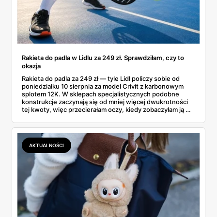
Rakieta do padla w Lidlu za 249 zł. Sprawdziłam, czy to
okazja
Rakieta do padla za 249 zł — tyle Lidl policzy sobie od
poniedziałku 10 sierpnia za model Crivit z karbonowym
splotem 12K. W sklepach specjalistycznych podobne
konstrukcje zaczynają się od mniej więcej dwukrotności
tej kwoty, więc przecierałam oczy, kiedy zobaczyłam ją w
gazetce między dresami a wkrętarką. Padel to dziś
najszybciej rosnący sport w Polsce: kortów przybywa
lawinowo, a chętnych jeszcze szybciej. Sprawdziłam, co
dokładnie dostajemy za te pieniądze i komu taka rakieta
AKTUALNOŚCI
faktycznie wystarczy.