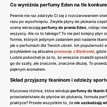
Co wyróżnia perfumy Eden na tle konkure
Pewnie nie raz zdarzyło Ci się z rozczarowaniem stw
razu po wyschnięciu. Zwykłe płyny do płukania częst
scenę wkraczają
perfumy do prania Eden
, robiąc ni
wszyscy. Ale co to takiego? To nie jest kolejny płyn 
formie, których jedynym zadaniem jest nadanie tka
jak o perfumach dla Twoich ubrań. Ich popularność e
przykładem są aktualne
promocje z Biedronki
, gdzi
Ludzie pokochali je za to, że wreszcie znaleźli spo
go do szafy, ale znacznie, znacznie dłużej. To praw
pięknym aromatem.
Skład przyjazny tkaninom i odzieży spor
Kluczowa różnica, która winduje
perfumy do tkanin 
przeciwieństwie do płynów do płukania, formuła per
praktyce? Przede wszystkim to, że
nie uszkadzają w