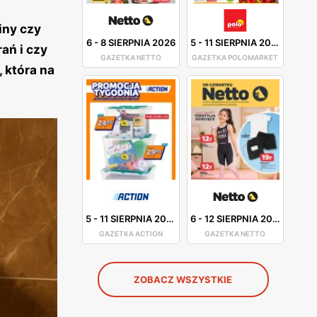
iny czy
6
-
8 SIERPNIA 2026
5
-
11 SIERPNIA 2026
ań i czy
GAZETKA NETTO
GAZETKA POLOMARKET
 która na
5
-
11 SIERPNIA 2026
6
-
12 SIERPNIA 2026
GAZETKA ACTION
GAZETKA NETTO
ZOBACZ WSZYSTKIE