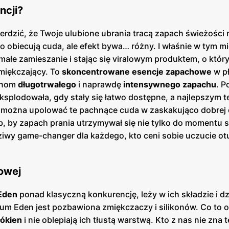
ncji?
ierdzić, że Twoje ulubione ubrania tracą zapach świeżości 
o obiecują cuda, ale efekt bywa… różny. I właśnie w tym m
emałe zamieszanie i stając się viralowym produktem, o któ
zmiękczający. To
skoncentrowane esencje zapachowe
w p
ninom
długotrwałego
i naprawdę
intensywnego zapachu
. P
ksplodowała, gdy stały się łatwo dostępne, a najlepszym 
e można upolować te pachnące cuda w zaskakująco dobrej 
sób, by zapach prania utrzymywał się nie tylko do momentu
dziwy game-changer dla każdego, kto ceni sobie uczucie ot
towej
Eden
ponad klasyczną konkurencję, leży w ich składzie i dz
fum Eden jest pozbawiona zmiękczaczy i silikonów. Co to 
łókien
i nie oblepiają ich tłustą warstwą. Kto z nas nie zna 