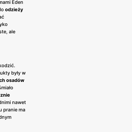
umami Eden
 do
odzieży
ać
zyko
te, ale
kodzić.
dukty były w
ych osadów
śmiało
znie
dnimi nawet
u pranie ma
jednym