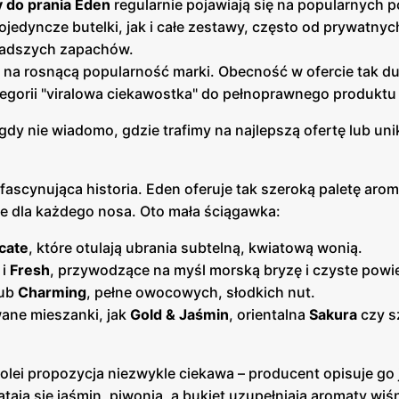
 do prania Eden
regularnie pojawiają się na popularnych p
dyncze butelki, jak i całe zestawy, często od prywatnyc
zadszych zapachów.
na rosnącą popularność marki. Obecność w ofercie tak d
tegorii "viralowa ciekawostka" do pełnoprawnego produktu
dy nie wiadomo, gdzie trafimy na najlepszą ofertę lub uni
ascynująca historia. Eden oferuje tak szeroką paletę aro
e dla każdego nosa. Oto mała ściągawka:
cate
, które otulają ubrania subtelną, kwiatową wonią.
i
Fresh
, przywodzące na myśl morską bryzę i czyste powie
ub
Charming
, pełne owocowych, słodkich nut.
ane mieszanki, jak
Gold & Jaśmin
, orientalna
Sakura
czy 
kolei propozycja niezwykle ciekawa – producent opisuje go 
ą się jaśmin, piwonia, a bukiet uzupełniają aromaty wiśni,