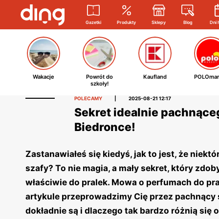
Gazetki
Produkty
Sklepy
Blog
Dni 
Wakacje
Powrót do
Kaufland
POLOmar
szkoły!
POLECAMY
|
2025-08-21 12:17
Sekret idealnie pachnąceg
Biedronce!
Zastanawiałeś się kiedyś, jak to jest, że niekt
szafy? To nie magia, a mały sekret, który zdo
właściwie do pralek. Mowa o perfumach do pra
artykule przeprowadzimy Cię przez pachnący 
dokładnie są i dlaczego tak bardzo różnią się