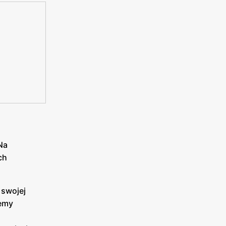
Na
ch
 swojej
iemy