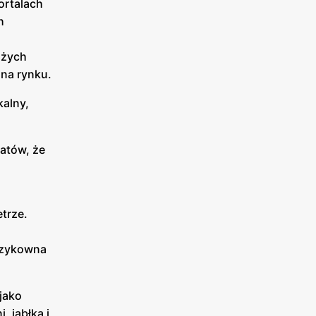
ortalach
h
użych
 na rynku.
kalny,
matów, że
trze.
szykowna
jako
 jabłka i