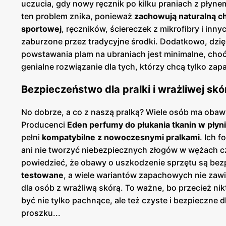
uczucia, gdy nowy ręcznik po kilku praniach z płyn
ten problem znika, ponieważ
zachowują naturalną c
sportowej
, ręczników, ściereczek z mikrofibry i in
zaburzone przez tradycyjne środki. Dodatkowo, dzię
powstawania plam na ubraniach jest minimalne, choć 
genialne rozwiązanie dla tych, którzy chcą tylko z
Bezpieczeństwo dla pralki i wrażliwej skó
No dobrze, a co z naszą pralką? Wiele osób ma obaw
Producenci
Eden perfumy do płukania tkanin w płyn
pełni
kompatybilne z nowoczesnymi pralkami
. Ich 
ani nie tworzyć niebezpiecznych złogów w wężach czy
powiedzieć, że obawy o uszkodzenie sprzętu są bez
testowane
, a wiele wariantów zapachowych nie zaw
dla osób z wrażliwą skórą. To ważne, bo przecież n
być nie tylko pachnące, ale też czyste i bezpieczne 
proszku...