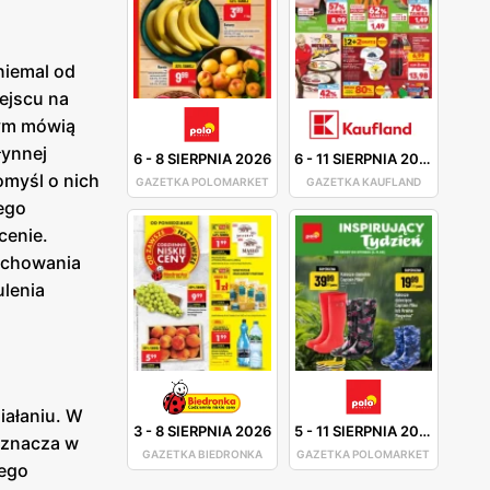
niemal od
iejscu na
rym mówią
łynnej
6
-
8 SIERPNIA 2026
6
-
11 SIERPNIA 2026
omyśl o nich
GAZETKA POLOMARKET
GAZETKA KAUFLAND
tego
cenie.
 schowania
ulenia
iałaniu. W
3
-
8 SIERPNIA 2026
5
-
11 SIERPNIA 2026
oznacza w
GAZETKA BIEDRONKA
GAZETKA POLOMARKET
tego