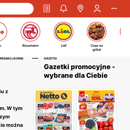
o
Rossmann
Lidl
Czas na
Ta
grilla!
kosm
 REDAKCJA DING
GAZETKI
Gazetki promocyjne -
wybrane dla Ciebie
iu z
em. W tym
czym
zie można