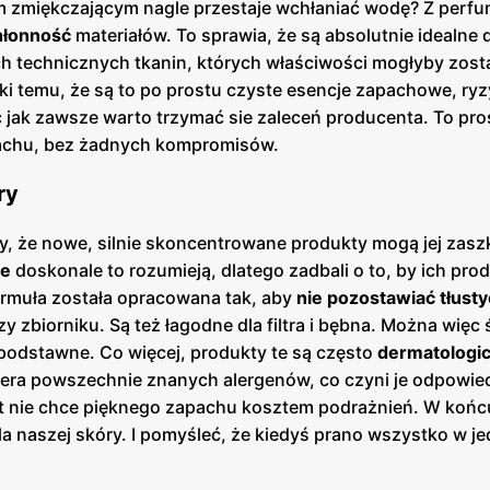
em zmiękczającym nagle przestaje wchłaniać wodę? Z perf
hłonność
materiałów. To sprawia, że są absolutnie idealne
nych technicznych tkanin, których właściwości mogłyby zost
ki temu, że są to po prostu czyste esencje zapachowe, ry
jak zawsze warto trzymać sie zaleceń producenta. To pros
apachu, bez żadnych kompromisów.
ry
y, że nowe, silnie skoncentrowane produkty mogą jej zasz
ie
doskonale to rozumieją, dlatego zadbali o to, by ich pro
formuła została opracowana tak, aby
nie pozostawiać tłust
 zbiorniku. Są też łagodne dla filtra i bębna. Można więc 
podstawne. Co więcej, produkty te są często
dermatologic
iera powszechnie znanych alergenów, co czyni je odpowie
ikt nie chce pięknego zapachu kosztem podrażnień. W końc
dla naszej skóry. I pomyśleć, że kiedyś prano wszystko w 