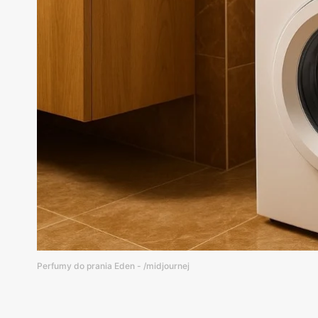
Perfumy do prania Eden - /midjournej