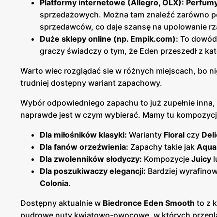
Platformy internetowe (Allegro, OLX):
Perfumy
sprzedażowych. Można tam znaleźć zarówno poje
sprzedawców, co daje szansę na upolowanie r
Duże sklepy online (np. Empik.com):
To dowód 
graczy świadczy o tym, że Eden przeszedł z ka
Warto wiec rozglądać sie w różnych miejscach, bo nig
trudniej dostępny wariant zapachowy.
Wybór odpowiedniego zapachu to już zupełnie inna, f
naprawde jest w czym wybierać. Mamy tu kompozycj
Dla miłośników klasyki:
Warianty
Floral
czy
Deli
Dla fanów orzeźwienia:
Zapachy takie jak
Aqua
Dla zwolenników słodyczy:
Kompozycje
Juicy
l
Dla poszukiwaczy elegancji:
Bardziej wyrafinow
Colonia
.
Dostępny aktualnie w
Biedronce
Eden Smooth
to z 
pudrowe nuty kwiatowo-owocowe, w których przeplataj