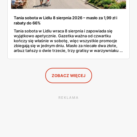
Tania sobota w Lidlu 8 sierpnia 2026 – masło za 1,99 zł i
rabaty do 66%
Tania sobota w Lidlu wraca 8 sierpnia i zapowiada się
wyjątkowo apetycznie. Gazetka ważna od czwartku
kończy się właśnie w sobotę, więc wszystkie promocje
zbiegają się w jednym dniu. Masło za niecałe dwa złote,
arbuz tańszy o dwie trzecie, trzy gratisy w warzywniaku i
jedna oferta działająca wyłącznie w sobotę. Przejrzałam
całą sobotnią gazetkę Lidla strona po stronie i wybrałam
to, co naprawdę się opłaca.
ZOBACZ WIĘCEJ
REKLAMA