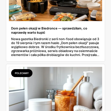
Dom pełen okazji w Biedronce — sprawdziłam, co
naprawdę warto kupić
Nowa gazetka Biedronki z serii non-food obowiązuje od 3
do 19 sierpnia i tym razem hasło „Dom pełen okazji" pasuje
wyjątkowo dobrze. W środku frytkownica beztłuszczowa,
zgrzewarka próżniowa, serwis obiadowy na osiemnaście
elementów i cała półka drobiazgów do kuchni. Przejrzałam
wszystkie strony i wybrałam to, po co sama ustawiłabym
się przy półce z samego rana.
POLECAMY