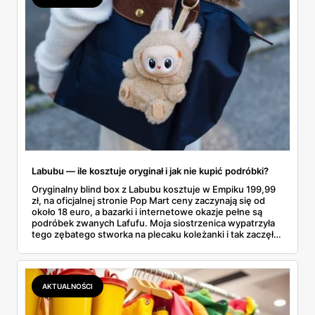
faktycznie wystarczy.
Labubu — ile kosztuje oryginał i jak nie kupić podróbki?
Oryginalny blind box z Labubu kosztuje w Empiku 199,99
zł, na oficjalnej stronie Pop Mart ceny zaczynają się od
około 18 euro, a bazarki i internetowe okazje pełne są
podróbek zwanych Lafufu. Moja siostrzenica wypatrzyła
tego zębatego stworka na plecaku koleżanki i tak zaczęło
się rodzinne śledztwo: co to właściwie jest, ile naprawdę
kosztuje i po czym poznać, że sprzedawca nie wciska nam
podróbki. Spisałam wszystko, czego się dowiedziałam —
łącznie z jedną wpadką, o której za chwilę.
AKTUALNOŚCI