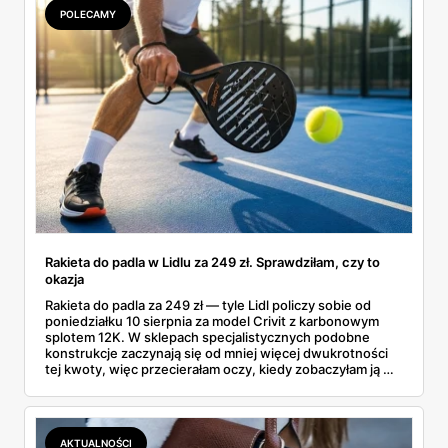
POLECAMY
Rakieta do padla w Lidlu za 249 zł. Sprawdziłam, czy to
okazja
Rakieta do padla za 249 zł — tyle Lidl policzy sobie od
poniedziałku 10 sierpnia za model Crivit z karbonowym
splotem 12K. W sklepach specjalistycznych podobne
konstrukcje zaczynają się od mniej więcej dwukrotności
tej kwoty, więc przecierałam oczy, kiedy zobaczyłam ją w
gazetce między dresami a wkrętarką. Padel to dziś
najszybciej rosnący sport w Polsce: kortów przybywa
lawinowo, a chętnych jeszcze szybciej. Sprawdziłam, co
dokładnie dostajemy za te pieniądze i komu taka rakieta
AKTUALNOŚCI