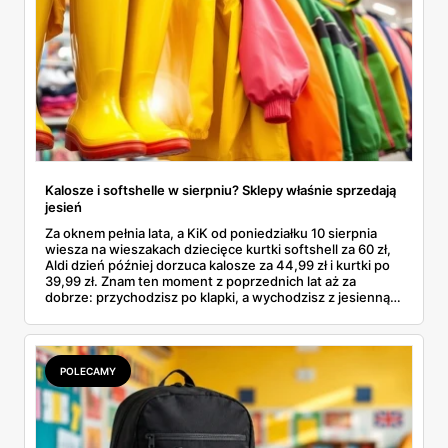
Kalosze i softshelle w sierpniu? Sklepy właśnie sprzedają
jesień
Za oknem pełnia lata, a KiK od poniedziałku 10 sierpnia
wiesza na wieszakach dziecięce kurtki softshell za 60 zł,
Aldi dzień później dorzuca kalosze za 44,99 zł i kurtki po
39,99 zł. Znam ten moment z poprzednich lat aż za
dobrze: przychodzisz po klapki, a wychodzisz z jesienną
garderobą dla całej rodziny. Sprawdziłam, co dokładnie
pojawi się w gazetkach w przyszłym tygodniu i czy jest
sens kupować jesień, zanim skończą się wakacje.
POLECAMY