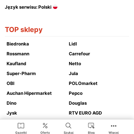
Język serwisu: Polski
TOP sklepy
Biedronka
Lidl
Rossmann
Carrefour
Kaufland
Netto
Super-Pharm
Jula
OBI
POLOmarket
Auchan Hipermarket
Pepco
Dino
Douglas
Jysk
RTV EURO AGD
Action
Media Expert
Deichmann
Media Markt
Gazetki
Oferty
Szukaj
Blog
Więcej