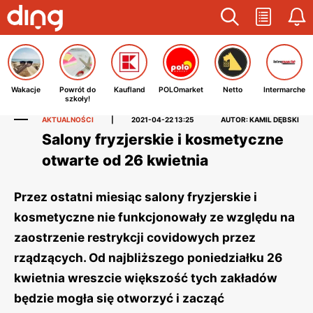
Wakacje
Powrót do
Kaufland
POLOmarket
Netto
Intermarche
szkoły!
AKTUALNOŚCI
|
2021-04-22 13:25
AUTOR: KAMIL DĘBSKI
Salony fryzjerskie i kosmetyczne
otwarte od 26 kwietnia
Przez ostatni miesiąc salony fryzjerskie i
kosmetyczne nie funkcjonowały ze względu na
zaostrzenie restrykcji covidowych przez
rządzących. Od najbliższego poniedziałku 26
kwietnia wreszcie większość tych zakładów
będzie mogła się otworzyć i zacząć