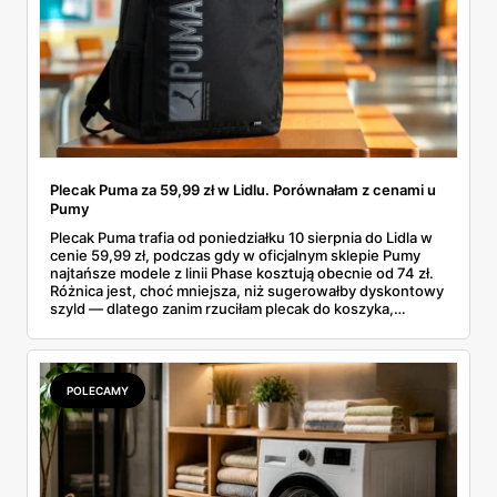
Plecak Puma za 59,99 zł w Lidlu. Porównałam z cenami u
Pumy
Plecak Puma trafia od poniedziałku 10 sierpnia do Lidla w
cenie 59,99 zł, podczas gdy w oficjalnym sklepie Pumy
najtańsze modele z linii Phase kosztują obecnie od 74 zł.
Różnica jest, choć mniejsza, niż sugerowałby dyskontowy
szyld — dlatego zanim rzuciłam plecak do koszyka,
rozłożyłam ceny na czynniki pierwsze. Poniżej cała
rozpiska: co dokładnie sprzedaje Lidl, ile kosztują
odpowiedniki u producenta i komu ten zakup naprawdę
się opłaci.
POLECAMY