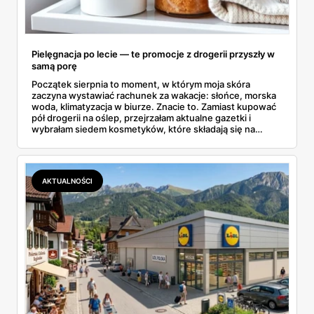
Pielęgnacja po lecie — te promocje z drogerii przyszły w
samą porę
Początek sierpnia to moment, w którym moja skóra
zaczyna wystawiać rachunek za wakacje: słońce, morska
woda, klimatyzacja w biurze. Znacie to. Zamiast kupować
pół drogerii na oślep, przejrzałam aktualne gazetki i
wybrałam siedem kosmetyków, które składają się na
sensowny plan regeneracji — od peelingu za 21,95 zł po
dermokosmetyki Vichy. Wszystkie ceny sprawdziłam w
ofertach, terminy też.
AKTUALNOŚCI