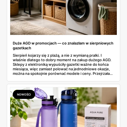
Duże AGD w promocjach — co znalazłam w sierpniowych
gazetkach
Sierpień kojarzy się z plażą, a nie z wymianą pralki. I
właśnie dlatego to dobry moment na zakup dużego AGD.
Sklepy z elektroniką wypuściły gazetki ważne do końca
miesiąca, więc zamiast polować na jednodniowe okazje,
można na spokojnie porównać modele i ceny. Przejrzałam
aktualne promocje AGD i RTV — poniżej wszystko, co
znalazłam, z cenami i terminami.
NOWOŚCI