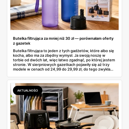
Butelka filtrująca za mniej niż 30 zł — porównałam oferty
z gazetek
Butelka filtrująca to jeden z tych gadżetów, które albo się
kocha, albo ma za zbędny wymysł. Ja swoją noszę w
torbie od dwóch lat, więc łatwo zgadnąć, po której jestem
stronie. W sierpniowych gazetkach pojawiły się aż trzy
modele w cenach od 24,99 do 29,99 zł, do tego zwykła
butelka za 14,99 zł dla nieprzekonanych. Sprawdziłam
wszystkie oferty i policzyłam, kiedy taki zakup faktycznie
się opłaca.
AKTUALNOŚCI