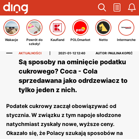
Wakacje
Powrót do
Kaufland
POLOmarket
Netto
Intermarche
szkoły!
AKTUALNOŚCI
|
2021-01-12 12:40
AUTOR: PAULINA KOPEĆ
Są sposoby na ominięcie podatku
cukrowego? Coca - Cola
sprzedawana jako odrdzewiacz to
tylko jeden z nich.
Podatek cukrowy zaczął obowiązywać od
stycznia. W związku z tym napoje słodzone
natychmiast zyskały nowe, wyższe ceny.
Okazało się, że Polacy szukają sposobów na