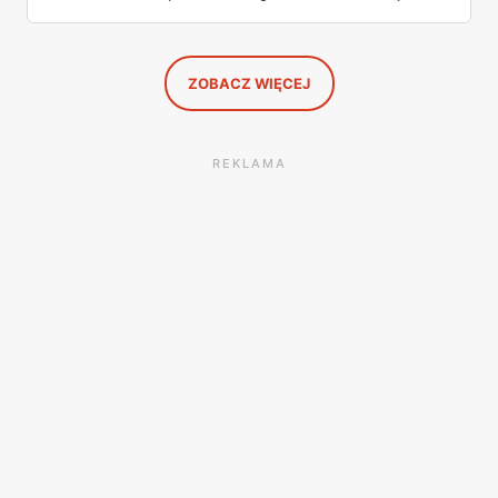
wszystkie strony i wybrałam to, po co sama ustawiłabym
się przy półce z samego rana.
ZOBACZ WIĘCEJ
REKLAMA