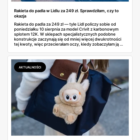
Rakieta do padla w Lidlu za 249 zł. Sprawdziłam, czy to
okazja
Rakieta do padla za 249 zł — tyle Lidl policzy sobie od
poniedziałku 10 sierpnia za model Crivit z karbonowym
splotem 12K. W sklepach specjalistycznych podobne
konstrukcje zaczynają się od mniej więcej dwukrotności
tej kwoty, więc przecierałam oczy, kiedy zobaczyłam ją w
gazetce między dresami a wkrętarką. Padel to dziś
najszybciej rosnący sport w Polsce: kortów przybywa
lawinowo, a chętnych jeszcze szybciej. Sprawdziłam, co
dokładnie dostajemy za te pieniądze i komu taka rakieta
AKTUALNOŚCI
faktycznie wystarczy.