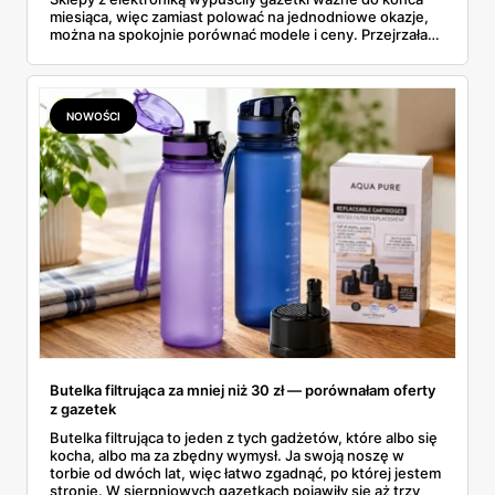
miesiąca, więc zamiast polować na jednodniowe okazje,
można na spokojnie porównać modele i ceny. Przejrzałam
aktualne promocje AGD i RTV — poniżej wszystko, co
znalazłam, z cenami i terminami.
NOWOŚCI
Butelka filtrująca za mniej niż 30 zł — porównałam oferty
z gazetek
Butelka filtrująca to jeden z tych gadżetów, które albo się
kocha, albo ma za zbędny wymysł. Ja swoją noszę w
torbie od dwóch lat, więc łatwo zgadnąć, po której jestem
stronie. W sierpniowych gazetkach pojawiły się aż trzy