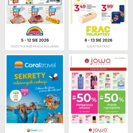
5
-
12 SIE 2026
6
-
13 SIE 2026
GAZETKA WSS PRAGA POŁUDNIE
GAZETKA FRAC