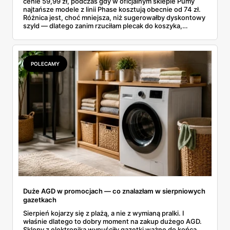
cenie 59,99 zł, podczas gdy w oficjalnym sklepie Pumy
najtańsze modele z linii Phase kosztują obecnie od 74 zł.
Różnica jest, choć mniejsza, niż sugerowałby dyskontowy
szyld — dlatego zanim rzuciłam plecak do koszyka,
rozłożyłam ceny na czynniki pierwsze. Poniżej cała
rozpiska: co dokładnie sprzedaje Lidl, ile kosztują
odpowiedniki u producenta i komu ten zakup naprawdę
się opłaci.
POLECAMY
Duże AGD w promocjach — co znalazłam w sierpniowych
gazetkach
Sierpień kojarzy się z plażą, a nie z wymianą pralki. I
właśnie dlatego to dobry moment na zakup dużego AGD.
Sklepy z elektroniką wypuściły gazetki ważne do końca