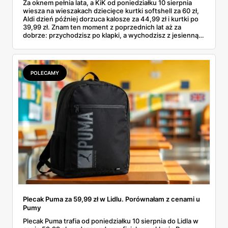
Za oknem pełnia lata, a KiK od poniedziałku 10 sierpnia
wiesza na wieszakach dziecięce kurtki softshell za 60 zł,
Aldi dzień później dorzuca kalosze za 44,99 zł i kurtki po
39,99 zł. Znam ten moment z poprzednich lat aż za
dobrze: przychodzisz po klapki, a wychodzisz z jesienną
garderobą dla całej rodziny. Sprawdziłam, co dokładnie
pojawi się w gazetkach w przyszłym tygodniu i czy jest
sens kupować jesień, zanim skończą się wakacje.
POLECAMY
Plecak Puma za 59,99 zł w Lidlu. Porównałam z cenami u
Pumy
Plecak Puma trafia od poniedziałku 10 sierpnia do Lidla w