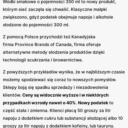
Wódki smakowe o pojemności 350 ml to nowy produkt,
którym sieć zaczęła się chwalić. Klasyczne małpki
zwiększono, gdyż podatek obejmuje napoje i alkohole
słodzone do pojemności 300 ml.
Z pomocą Polsce przychodzi też Kanadyjska
firma Province Brands of Canada, firma oferuje
alternatywne metody słodzenia produktów dzięki
technologii scukrzania i browarnictwa.
Z powyższych przykładów wynika, że w najbliższym czasie
możemy spodziewać się coraz to nowszych pomysłów.
Sklepy boją się spadku sprzedaży i niezadowolenia
klientów.
Ceny są widocznie wyższe i w niektórych
przypadkach wzrosły nawet o 40%
.
Nowy podatek
to
część stała i zmienna. Klienci płacą 50 groszy za litr
napoju z dodatkiem cukru lub substancji słodzącej albo 10
groszy za litr napoju z dodatkiem kofeiny, lub tauryny.