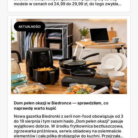
modele w cenach od 24,99 do 29,99 zł, do tego zwykła
butelka za 14,99 zł dla nieprzekonanych. Sprawdziłam
wszystkie oferty i policzyłam, kiedy taki zakup faktycznie
się opłaca.
AKTUALNOŚCI
Dom pełen okazji w Biedronce — sprawdziłam, co
naprawdę warto kupić
Nowa gazetka Biedronki z serii non-food obowiązuje od 3
do 19 sierpnia i tym razem hasło „Dom pełen okazji" pasuje
wyjątkowo dobrze. W środku frytkownica beztłuszczowa,
zgrzewarka próżniowa, serwis obiadowy na osiemnaście
elementów i cała półka drobiazgów do kuchni. Przejrzałam