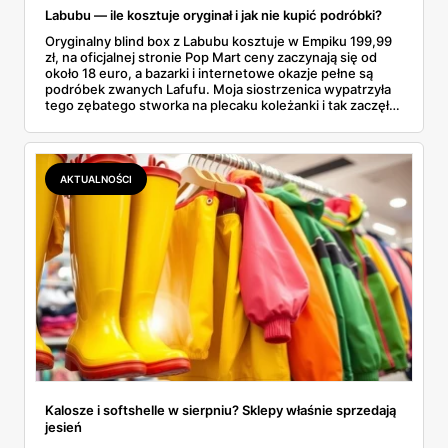
Labubu — ile kosztuje oryginał i jak nie kupić podróbki?
Oryginalny blind box z Labubu kosztuje w Empiku 199,99
zł, na oficjalnej stronie Pop Mart ceny zaczynają się od
około 18 euro, a bazarki i internetowe okazje pełne są
podróbek zwanych Lafufu. Moja siostrzenica wypatrzyła
tego zębatego stworka na plecaku koleżanki i tak zaczęło
się rodzinne śledztwo: co to właściwie jest, ile naprawdę
kosztuje i po czym poznać, że sprzedawca nie wciska nam
podróbki. Spisałam wszystko, czego się dowiedziałam —
łącznie z jedną wpadką, o której za chwilę.
AKTUALNOŚCI
Kalosze i softshelle w sierpniu? Sklepy właśnie sprzedają
jesień