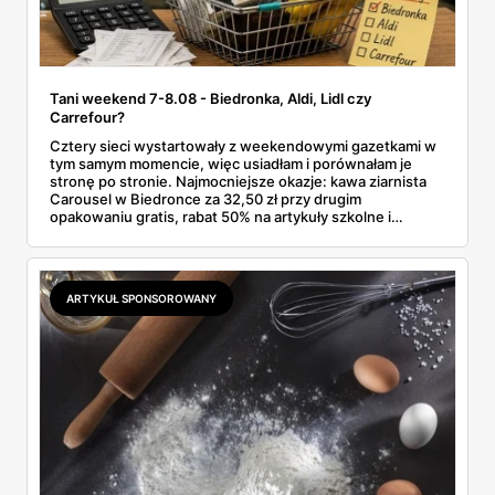
Tani weekend 7-8.08 - Biedronka, Aldi, Lidl czy
Carrefour?
Cztery sieci wystartowały z weekendowymi gazetkami w
tym samym momencie, więc usiadłam i porównałam je
stronę po stronie. Najmocniejsze okazje: kawa ziarnista
Carousel w Biedronce za 32,50 zł przy drugim
opakowaniu gratis, rabat 50% na artykuły szkolne i
przemysłowe przy zakupie trzech sztuk oraz banany po
2,99 zł za kilogram, ale wyłącznie w sobotę z aplikacją. Aldi
odpowiada masłem za 2,99 zł. Werdykt w skrócie:
najwięcej wyciśniesz z Biedronki, po świeże warzywa jedź
ARTYKUŁ SPONSOROWANY
do Aldi.