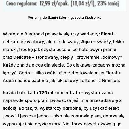
Perfumy do tkanin Eden - gazetka Biedronka
W ofercie Biedronki pojawiły się trzy warianty:
Floral
–
delikatnie kwiatowy, ale nie duszący;
Aqua
– świeży, lekko
morski, trochę jak czysta pościel po hotelowym praniu;
oraz
Delicate
– stonowany, ciepły i przyjemnie „domowy”.
Każdy znajdzie coś dla siebie. Co ciekawe, zapachy można
łączyć. Serio – kilka osób już przetestowało miks Floral +
Aqua i ponoć pachnie jak luksusowy softener z Niemiec.
Każda butelka to
720 ml
koncentratu – wystarcza na
naprawdę sporo prań, zwłaszcza jeśli nie przesadza się z
ilością. Bo tak, tu wystarczy odrobina, by uzyskać efekt
„wow”. I jeszcze jedno – płyn nie zostawia plam, dobrze się
wypłukuje i nie gryzie skóry. Niektórzy nawet używają go