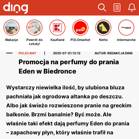
Wakacje
Powrót do
Kaufland
POLOmarket
Netto
Intermarche
szkoły!
POLECAMY
|
2025-07-01 13:12
AUTOR: REDAKCJA DING
Promocja na perfumy do prania
Eden w Biedronce
Wystarczy niewielka ilość, by ulubiona bluza
pachniała jak ogrodowa altanka po deszczu.
Albo jak świeżo rozwieszone pranie na greckim
balkonie. Brzmi banalnie? Być może. Ale
właśnie taki efekt dają perfumy Eden do prania
– zapachowy płyn, który właśnie trafił na