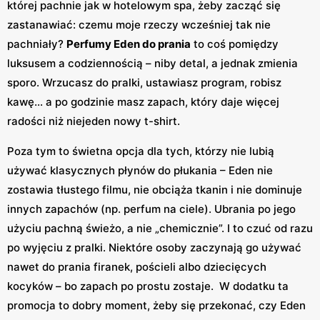
której pachnie jak w hotelowym spa, żeby zacząć się
zastanawiać: czemu moje rzeczy wcześniej tak nie
pachniały?
Perfumy Eden do prania
to coś pomiędzy
luksusem a codziennością – niby detal, a jednak zmienia
sporo. Wrzucasz do pralki, ustawiasz program, robisz
kawę… a po godzinie masz zapach, który daje więcej
radości niż niejeden nowy t-shirt.
Poza tym to świetna opcja dla tych, którzy nie lubią
używać klasycznych płynów do płukania – Eden nie
zostawia tłustego filmu, nie obciąża tkanin i nie dominuje
innych zapachów (np. perfum na ciele). Ubrania po jego
użyciu pachną świeżo, a nie „chemicznie”. I to czuć od razu
po wyjęciu z pralki. Niektóre osoby zaczynają go używać
nawet do prania firanek, pościeli albo dziecięcych
kocyków – bo zapach po prostu zostaje. W dodatku ta
promocja to dobry moment, żeby się przekonać, czy Eden