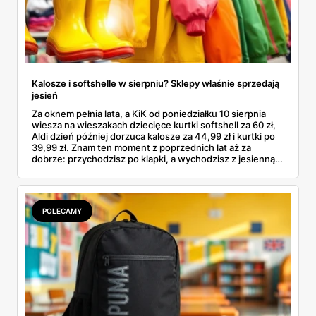
Kalosze i softshelle w sierpniu? Sklepy właśnie sprzedają
jesień
Za oknem pełnia lata, a KiK od poniedziałku 10 sierpnia
wiesza na wieszakach dziecięce kurtki softshell za 60 zł,
Aldi dzień później dorzuca kalosze za 44,99 zł i kurtki po
39,99 zł. Znam ten moment z poprzednich lat aż za
dobrze: przychodzisz po klapki, a wychodzisz z jesienną
garderobą dla całej rodziny. Sprawdziłam, co dokładnie
pojawi się w gazetkach w przyszłym tygodniu i czy jest
sens kupować jesień, zanim skończą się wakacje.
POLECAMY