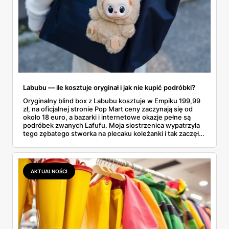
Labubu — ile kosztuje oryginał i jak nie kupić podróbki?
Oryginalny blind box z Labubu kosztuje w Empiku 199,99
zł, na oficjalnej stronie Pop Mart ceny zaczynają się od
około 18 euro, a bazarki i internetowe okazje pełne są
podróbek zwanych Lafufu. Moja siostrzenica wypatrzyła
tego zębatego stworka na plecaku koleżanki i tak zaczęło
się rodzinne śledztwo: co to właściwie jest, ile naprawdę
kosztuje i po czym poznać, że sprzedawca nie wciska nam
podróbki. Spisałam wszystko, czego się dowiedziałam —
łącznie z jedną wpadką, o której za chwilę.
AKTUALNOŚCI