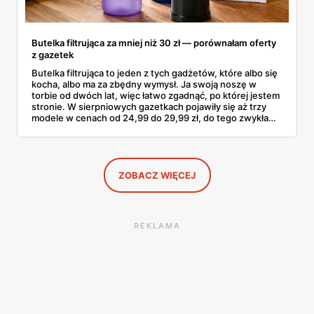
Butelka filtrująca za mniej niż 30 zł — porównałam oferty
z gazetek
Butelka filtrująca to jeden z tych gadżetów, które albo się
kocha, albo ma za zbędny wymysł. Ja swoją noszę w
torbie od dwóch lat, więc łatwo zgadnąć, po której jestem
stronie. W sierpniowych gazetkach pojawiły się aż trzy
modele w cenach od 24,99 do 29,99 zł, do tego zwykła
butelka za 14,99 zł dla nieprzekonanych. Sprawdziłam
wszystkie oferty i policzyłam, kiedy taki zakup faktycznie
się opłaca.
ZOBACZ WIĘCEJ
REKLAMA