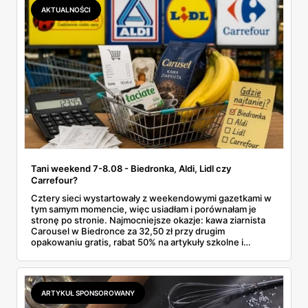
promocji dyskontu.
AKTUALNOŚCI
Tani weekend 7-8.08 - Biedronka, Aldi, Lidl czy
Carrefour?
Cztery sieci wystartowały z weekendowymi gazetkami w
tym samym momencie, więc usiadłam i porównałam je
stronę po stronie. Najmocniejsze okazje: kawa ziarnista
Carousel w Biedronce za 32,50 zł przy drugim
opakowaniu gratis, rabat 50% na artykuły szkolne i
przemysłowe przy zakupie trzech sztuk oraz banany po
2,99 zł za kilogram, ale wyłącznie w sobotę z aplikacją. Aldi
odpowiada masłem za 2,99 zł. Werdykt w skrócie:
najwięcej wyciśniesz z Biedronki, po świeże warzywa jedź
ARTYKUŁ SPONSOROWANY
do Aldi.