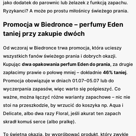
jako dodatek do parownic lub żelazek z funkcją zapachu.
Ryzykanci? A może po prostu miłośnicy świeżego prania.
Promocja w Biedronce – perfumy Eden
taniej przy zakupie dwóch
Od wczoraj w Biedronce trwa promocja, która ucieszy
wszystkich fanów świeżego prania i dobrych okazji.
Kupując
dwa opakowania perfum Eden do prania
, za drugie
zapłacimy prawie o połowę mniej – dokładnie
46% taniej
.
Promocja obowiązuje w dniach 01.07–05.07 lub do
wyczerpania zapasów, więc warto się pośpieszyć. Co
ważne, można łączyć różne warianty zapachowe – nic nie
stoi na przeszkodzie, by wrzucić do koszyka np. Aqua i
Delicate, albo dwa razy Floral, jeśli akurat ten zapach
skradł komuś serce (albo pralkę).
To świetna okazja, by wypróbować produkt, który zwykle