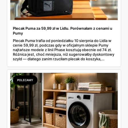
Plecak Puma za 59,99 zł w Lidlu. Porównałam z cenami u
Pumy
Plecak Puma trafia od poniedziałku 10 sierpnia do Lidla w
cenie 59,99 zł, podczas gdy w oficjalnym sklepie Pumy
najtańsze modele z linii Phase kosztują obecnie od 74 zł.
Różnica jest, choć mniejsza, niż sugerowałby dyskontowy
szyld — dlatego zanim rzuciłam plecak do koszyka,
rozłożyłam ceny na czynniki pierwsze. Poniżej cała
rozpiska: co dokładnie sprzedaje Lidl, ile kosztują
odpowiedniki u producenta i komu ten zakup naprawdę
się opłaci.
POLECAMY