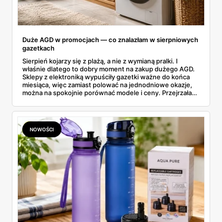
Duże AGD w promocjach — co znalazłam w sierpniowych
gazetkach
Sierpień kojarzy się z plażą, a nie z wymianą pralki. I
właśnie dlatego to dobry moment na zakup dużego AGD.
Sklepy z elektroniką wypuściły gazetki ważne do końca
miesiąca, więc zamiast polować na jednodniowe okazje,
można na spokojnie porównać modele i ceny. Przejrzałam
aktualne promocje AGD i RTV — poniżej wszystko, co
znalazłam, z cenami i terminami.
NOWOŚCI