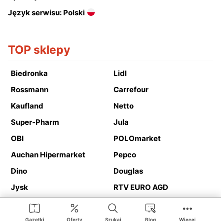
Język serwisu: Polski
TOP sklepy
Biedronka
Lidl
Rossmann
Carrefour
Kaufland
Netto
Super-Pharm
Jula
OBI
POLOmarket
Auchan Hipermarket
Pepco
Dino
Douglas
Jysk
RTV EURO AGD
Action
Media Expert
Deichmann
Media Markt
Gazetki
Oferty
Szukaj
Blog
Więcej