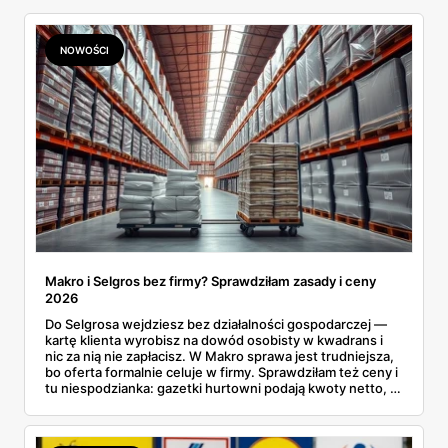
NOWOŚCI
Makro i Selgros bez firmy? Sprawdziłam zasady i ceny
2026
Do Selgrosa wejdziesz bez działalności gospodarczej —
kartę klienta wyrobisz na dowód osobisty w kwadrans i
nic za nią nie zapłacisz. W Makro sprawa jest trudniejsza,
bo oferta formalnie celuje w firmy. Sprawdziłam też ceny i
tu niespodzianka: gazetki hurtowni podają kwoty netto, a
przy kasie doliczany jest VAT. Co więcej, hurt wcale nie
zawsze wygrywa — ta sama kawa ziarnista kosztuje w
Makro ponad dwa razy więcej niż w weekendowej