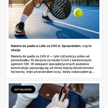
Rakieta do padla w Lidlu za 249 zł. Sprawdziłam, czy to
okazja
Rakieta do padla za 249 zł — tyle Lidl policzy sobie od
poniedziałku 10 sierpnia za model Crivit z karbonowym
splotem 12K. W sklepach specjalistycznych podobne
konstrukcje zaczynają się od mniej więcej dwukrotności
tej kwoty, więc przecierałam oczy, kiedy zobaczyłam ją w
gazetce między dresami a wkrętarką. Padel to dziś
najszybciej rosnący sport w Polsce: kortów przybywa
lawinowo, a chętnych jeszcze szybciej. Sprawdziłam, co
dokładnie dostajemy za te pieniądze i komu taka rakieta
AKTUALNOŚCI
faktycznie wystarczy.