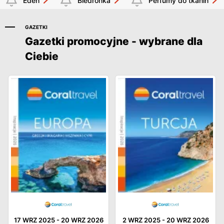
Eden
Biedronka
Perfumy do tkanin
GAZETKI
Gazetki promocyjne - wybrane dla
Ciebie
17 WRZ 2025
-
20 WRZ 2026
2 WRZ 2025
-
20 WRZ 2026