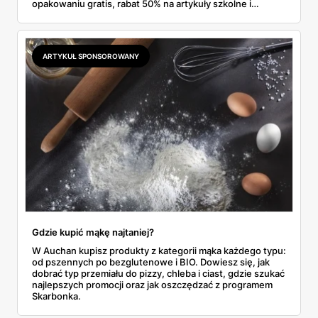
opakowaniu gratis, rabat 50% na artykuły szkolne i
przemysłowe przy zakupie trzech sztuk oraz banany po
2,99 zł za kilogram, ale wyłącznie w sobotę z aplikacją. Aldi
odpowiada masłem za 2,99 zł. Werdykt w skrócie:
najwięcej wyciśniesz z Biedronki, po świeże warzywa jedź
ARTYKUŁ SPONSOROWANY
do Aldi.
Gdzie kupić mąkę najtaniej?
W Auchan kupisz produkty z kategorii mąka każdego typu:
od pszennych po bezglutenowe i BIO. Dowiesz się, jak
dobrać typ przemiału do pizzy, chleba i ciast, gdzie szukać
najlepszych promocji oraz jak oszczędzać z programem
Skarbonka.