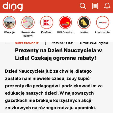
Wakacje
Powrót do
Kaufland
POLOmarket
Netto
Intermarche
szkoły!
SUPER PROMOCJE
|
2023-10-12 11:11
AUTOR: KAMIL DĘBSKI
Prezenty na Dzień Nauczyciela w
Lidlu! Czekają ogromne rabaty!
Dzień Nauczyciela już za chwilę, dlatego
zostało nam niewiele czasu, żeby kupić
prezenty dla pedagogów i podziękować im za
edukację naszych dzieci. W najnowszych
gazetkach nie brakuje korzystnych akcji
zniżkowych na różnego rodzaju upominki.