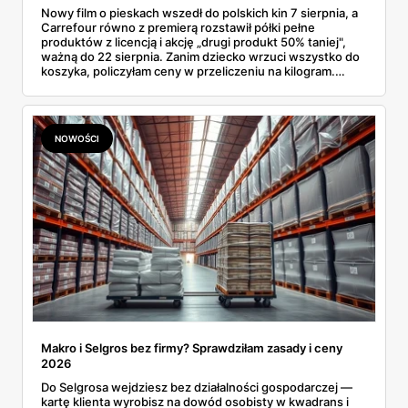
Nowy film o pieskach wszedł do polskich kin 7 sierpnia, a
Carrefour równo z premierą rozstawił półki pełne
produktów z licencją i akcję „drugi produkt 50% taniej",
ważną do 22 sierpnia. Zanim dziecko wrzuci wszystko do
koszyka, policzyłam ceny w przeliczeniu na kilogram.
Wnioski? Krem orzechowy z paluszkami za 3,49 zł to
prawie 140 zł za kilogram, ale lody do mrożenia i rurki
waflowe bronią się nawet bez rabatu.
NOWOŚCI
Makro i Selgros bez firmy? Sprawdziłam zasady i ceny
2026
Do Selgrosa wejdziesz bez działalności gospodarczej —
kartę klienta wyrobisz na dowód osobisty w kwadrans i