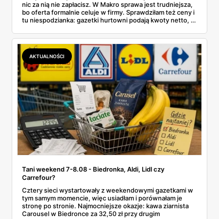
nic za nią nie zapłacisz. W Makro sprawa jest trudniejsza,
bo oferta formalnie celuje w firmy. Sprawdziłam też ceny i
tu niespodzianka: gazetki hurtowni podają kwoty netto, a
przy kasie doliczany jest VAT. Co więcej, hurt wcale nie
zawsze wygrywa — ta sama kawa ziarnista kosztuje w
Makro ponad dwa razy więcej niż w weekendowej
promocji dyskontu.
AKTUALNOŚCI
Tani weekend 7-8.08 - Biedronka, Aldi, Lidl czy
Carrefour?
Cztery sieci wystartowały z weekendowymi gazetkami w
tym samym momencie, więc usiadłam i porównałam je
stronę po stronie. Najmocniejsze okazje: kawa ziarnista
Carousel w Biedronce za 32,50 zł przy drugim