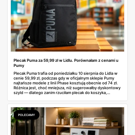
Plecak Puma za 59,99 zł w Lidlu. Porównałam z cenami u
Pumy
Plecak Puma trafia od poniedziałku 10 sierpnia do Lidla w
cenie 59,99 zł, podczas gdy w oficjalnym sklepie Pumy
najtańsze modele z linii Phase kosztują obecnie od 74 zł.
Różnica jest, choć mniejsza, niż sugerowałby dyskontowy
szyld — dlatego zanim rzuciłam plecak do koszyka,
rozłożyłam ceny na czynniki pierwsze. Poniżej cała
rozpiska: co dokładnie sprzedaje Lidl, ile kosztują
odpowiedniki u producenta i komu ten zakup naprawdę
się opłaci.
POLECAMY