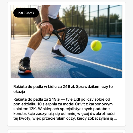
POLECAMY
Rakieta do padla w Lidlu za 249 zł. Sprawdziłam, czy to
okazja
Rakieta do padla za 249 zł — tyle Lidl policzy sobie od
poniedziałku 10 sierpnia za model Crivit z karbonowym
splotem 12K. W sklepach specjalistycznych podobne
konstrukcje zaczynają się od mniej więcej dwukrotności
tej kwoty, więc przecierałam oczy, kiedy zobaczyłam ją w
gazetce między dresami a wkrętarką. Padel to dziś
najszybciej rosnący sport w Polsce: kortów przybywa
lawinowo, a chętnych jeszcze szybciej. Sprawdziłam, co