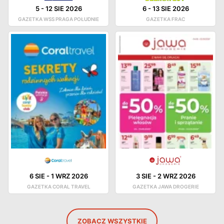
5
-
12 SIE 2026
6
-
13 SIE 2026
GAZETKA WSS PRAGA POŁUDNIE
GAZETKA FRAC
6 SIE
-
1 WRZ 2026
3 SIE
-
2 WRZ 2026
GAZETKA CORAL TRAVEL
GAZETKA JAWA DROGERIE
ZOBACZ WSZYSTKIE