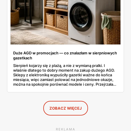
Duże AGD w promocjach — co znalazłam w sierpniowych
gazetkach
Sierpień kojarzy się z plażą, a nie z wymianą pralki. I
właśnie dlatego to dobry moment na zakup dużego AGD.
Sklepy z elektroniką wypuściły gazetki ważne do końca
miesiąca, więc zamiast polować na jednodniowe okazje,
można na spokojnie porównać modele i ceny. Przejrzałam
aktualne promocje AGD i RTV — poniżej wszystko, co
znalazłam, z cenami i terminami.
ZOBACZ WIĘCEJ
REKLAMA