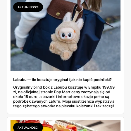
dokładnie dostajemy za te pieniądze i komu taka rakieta
AKTUALNOŚCI
faktycznie wystarczy.
Labubu — ile kosztuje oryginał i jak nie kupić podróbki?
Oryginalny blind box z Labubu kosztuje w Empiku 199,99
zł, na oficjalnej stronie Pop Mart ceny zaczynają się od
około 18 euro, a bazarki i internetowe okazje pełne są
podróbek zwanych Lafufu. Moja siostrzenica wypatrzyła
tego zębatego stworka na plecaku koleżanki i tak zaczęło
się rodzinne śledztwo: co to właściwie jest, ile naprawdę
kosztuje i po czym poznać, że sprzedawca nie wciska nam
podróbki. Spisałam wszystko, czego się dowiedziałam —
łącznie z jedną wpadką, o której za chwilę.
AKTUALNOŚCI