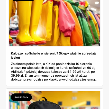
Kalosze i softshelle w sierpniu? Sklepy właśnie sprzedają
jesień
Za oknem pełnia lata, a KiK od poniedziałku 10 sierpnia
wiesza na wieszakach dziecięce kurtki softshell za 60 zł,
Aldi dzień później dorzuca kalosze za 44,99 zł i kurtki po
39,99 zł. Znam ten moment z poprzednich lat aż za
dobrze: przychodzisz po klapki, a wychodzisz z jesienną
garderobą dla całej rodziny. Sprawdziłam, co dokładnie
pojawi się w gazetkach w przyszłym tygodniu i czy jest
sens kupować jesień, zanim skończą się wakacje.
POLECAMY