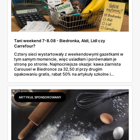
Tani weekend 7-8.08 - Biedronka, Aldi, Lidl czy
Carrefour?
Cztery sieci wystartowały z weekendowymi gazetkami w
tym samym momencie, więc usiadłam i porównałam je
stronę po stronie. Najmocniejsze okazje: kawa ziarnista
Carousel w Biedronce za 32,50 zł przy drugim
opakowaniu gratis, rabat 50% na artykuły szkolne i
przemysłowe przy zakupie trzech sztuk oraz banany po
2,99 zł za kilogram, ale wyłącznie w sobotę z aplikacją. Aldi
odpowiada masłem za 2,99 zł. Werdykt w skrócie:
najwięcej wyciśniesz z Biedronki, po świeże warzywa jedź
ARTYKUŁ SPONSOROWANY
do Aldi.