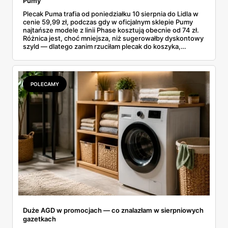
Pumy
Plecak Puma trafia od poniedziałku 10 sierpnia do Lidla w
cenie 59,99 zł, podczas gdy w oficjalnym sklepie Pumy
najtańsze modele z linii Phase kosztują obecnie od 74 zł.
Różnica jest, choć mniejsza, niż sugerowałby dyskontowy
szyld — dlatego zanim rzuciłam plecak do koszyka,
rozłożyłam ceny na czynniki pierwsze. Poniżej cała
rozpiska: co dokładnie sprzedaje Lidl, ile kosztują
odpowiedniki u producenta i komu ten zakup naprawdę
się opłaci.
POLECAMY
Duże AGD w promocjach — co znalazłam w sierpniowych
gazetkach