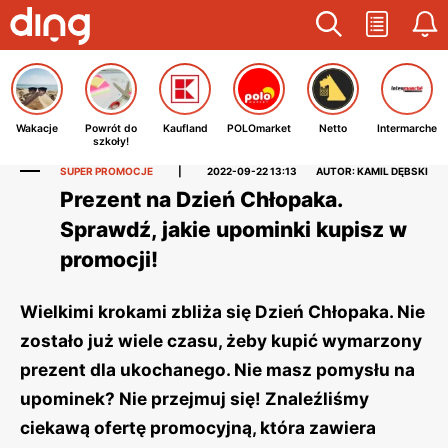
Wakacje
Powrót do
Kaufland
POLOmarket
Netto
Intermarche
szkoły!
SUPER PROMOCJE
|
2022-09-22 13:13
AUTOR: KAMIL DĘBSKI
Prezent na Dzień Chłopaka.
Sprawdź, jakie upominki kupisz w
promocji!
Wielkimi krokami zbliża się Dzień Chłopaka. Nie
zostało już wiele czasu, żeby kupić wymarzony
prezent dla ukochanego. Nie masz pomysłu na
upominek? Nie przejmuj się! Znaleźliśmy
ciekawą ofertę promocyjną, która zawiera