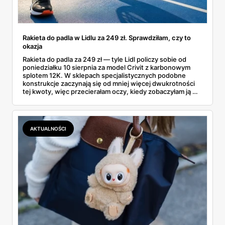
Rakieta do padla w Lidlu za 249 zł. Sprawdziłam, czy to
okazja
Rakieta do padla za 249 zł — tyle Lidl policzy sobie od
poniedziałku 10 sierpnia za model Crivit z karbonowym
splotem 12K. W sklepach specjalistycznych podobne
konstrukcje zaczynają się od mniej więcej dwukrotności
tej kwoty, więc przecierałam oczy, kiedy zobaczyłam ją w
gazetce między dresami a wkrętarką. Padel to dziś
najszybciej rosnący sport w Polsce: kortów przybywa
lawinowo, a chętnych jeszcze szybciej. Sprawdziłam, co
dokładnie dostajemy za te pieniądze i komu taka rakieta
AKTUALNOŚCI
faktycznie wystarczy.