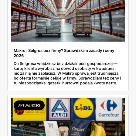
Makro i Selgros bez firmy? Sprawdziłam zasady i ceny
2026
Do Selgrosa wejdziesz bez działalności gospodarczej —
kartę klienta wyrobisz na dowód osobisty w kwadrans i
nic za nią nie zapłacisz. W Makro sprawa jest trudniejsza,
bo oferta formalnie celuje w firmy. Sprawdziłam też ceny i
tu niespodzianka: gazetki hurtowni podają kwoty netto, a
przy kasie doliczany jest VAT. Co więcej, hurt wcale nie
zawsze wygrywa — ta sama kawa ziarnista kosztuje w
Makro ponad dwa razy więcej niż w weekendowej
promocji dyskontu.
AKTUALNOŚCI