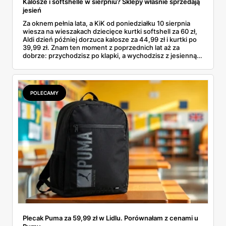
Kalosze i softshelle w sierpniu? Sklepy właśnie sprzedają
jesień
Za oknem pełnia lata, a KiK od poniedziałku 10 sierpnia
wiesza na wieszakach dziecięce kurtki softshell za 60 zł,
Aldi dzień później dorzuca kalosze za 44,99 zł i kurtki po
39,99 zł. Znam ten moment z poprzednich lat aż za
dobrze: przychodzisz po klapki, a wychodzisz z jesienną
garderobą dla całej rodziny. Sprawdziłam, co dokładnie
pojawi się w gazetkach w przyszłym tygodniu i czy jest
sens kupować jesień, zanim skończą się wakacje.
POLECAMY
Plecak Puma za 59,99 zł w Lidlu. Porównałam z cenami u