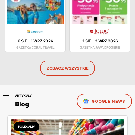
6 SIE
-
1 WRZ 2026
3 SIE
-
2 WRZ 2026
GAZETKA CORAL TRAVEL
GAZETKA JAWA DROGERIE
ZOBACZ WSZYSTKIE
ARTYKUŁY
GOOGLE NEWS
Blog
POLECAMY