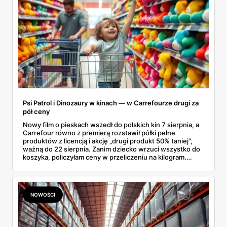
Psi Patrol i Dinozaury w kinach — w Carrefourze drugi za
pół ceny
Nowy film o pieskach wszedł do polskich kin 7 sierpnia, a
Carrefour równo z premierą rozstawił półki pełne
produktów z licencją i akcję „drugi produkt 50% taniej",
ważną do 22 sierpnia. Zanim dziecko wrzuci wszystko do
koszyka, policzyłam ceny w przeliczeniu na kilogram.
Wnioski? Krem orzechowy z paluszkami za 3,49 zł to
prawie 140 zł za kilogram, ale lody do mrożenia i rurki
waflowe bronią się nawet bez rabatu.
NOWOŚCI