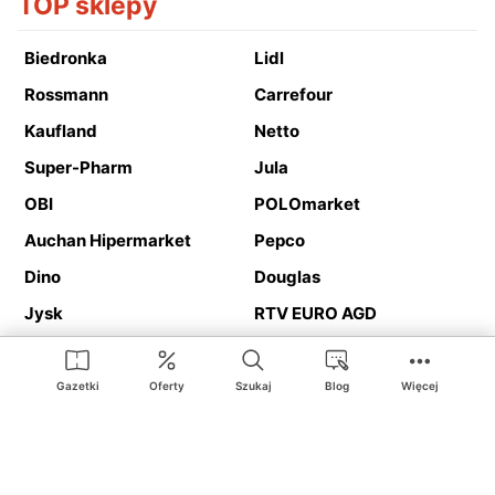
TOP sklepy
Biedronka
Lidl
Rossmann
Carrefour
Kaufland
Netto
Super-Pharm
Jula
OBI
POLOmarket
Auchan Hipermarket
Pepco
Dino
Douglas
Jysk
RTV EURO AGD
Action
Media Expert
Deichmann
Media Markt
Gazetki
Oferty
Szukaj
Blog
Więcej
Ding.pl to serwis internetowy prezentujący
gazetki promocyjne
oraz
katalogi
sklepów i dużych sieci handlowych. Dzięki
geolokalizacji otrzymasz przede wszystkim oferty sklepów, z