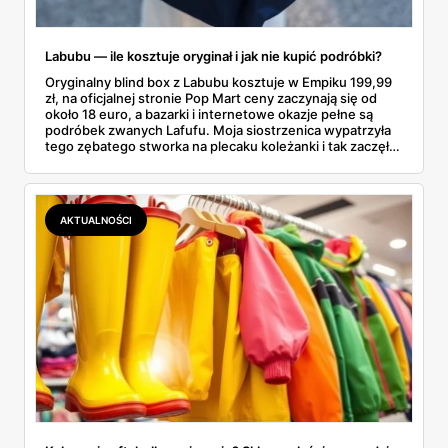
Labubu — ile kosztuje oryginał i jak nie kupić podróbki?
Oryginalny blind box z Labubu kosztuje w Empiku 199,99
zł, na oficjalnej stronie Pop Mart ceny zaczynają się od
około 18 euro, a bazarki i internetowe okazje pełne są
podróbek zwanych Lafufu. Moja siostrzenica wypatrzyła
tego zębatego stworka na plecaku koleżanki i tak zaczęło
się rodzinne śledztwo: co to właściwie jest, ile naprawdę
kosztuje i po czym poznać, że sprzedawca nie wciska nam
podróbki. Spisałam wszystko, czego się dowiedziałam —
łącznie z jedną wpadką, o której za chwilę.
AKTUALNOŚCI