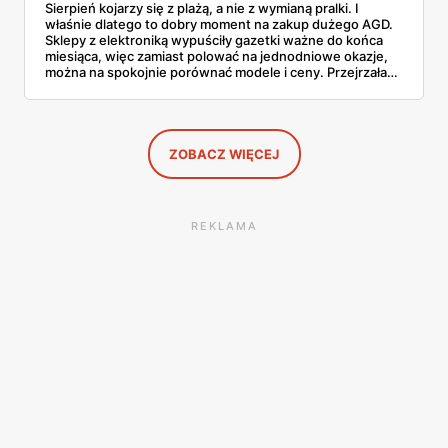
Sierpień kojarzy się z plażą, a nie z wymianą pralki. I
właśnie dlatego to dobry moment na zakup dużego AGD.
Sklepy z elektroniką wypuściły gazetki ważne do końca
miesiąca, więc zamiast polować na jednodniowe okazje,
można na spokojnie porównać modele i ceny. Przejrzałam
aktualne promocje AGD i RTV — poniżej wszystko, co
znalazłam, z cenami i terminami.
ZOBACZ WIĘCEJ
REKLAMA