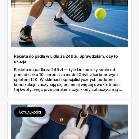
Rakieta do padla w Lidlu za 249 zł. Sprawdziłam, czy to
okazja
Rakieta do padla za 249 zł — tyle Lidl policzy sobie od
poniedziałku 10 sierpnia za model Crivit z karbonowym
splotem 12K. W sklepach specjalistycznych podobne
konstrukcje zaczynają się od mniej więcej dwukrotności
tej kwoty, więc przecierałam oczy, kiedy zobaczyłam ją w
gazetce między dresami a wkrętarką. Padel to dziś
najszybciej rosnący sport w Polsce: kortów przybywa
lawinowo, a chętnych jeszcze szybciej. Sprawdziłam, co
dokładnie dostajemy za te pieniądze i komu taka rakieta
AKTUALNOŚCI
faktycznie wystarczy.