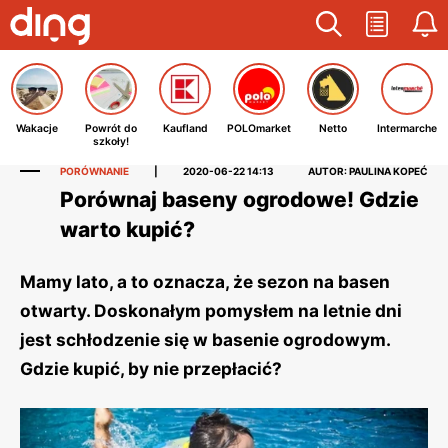
Wakacje
Powrót do
Kaufland
POLOmarket
Netto
Intermarche
szkoły!
PORÓWNANIE
|
2020-06-22 14:13
AUTOR: PAULINA KOPEĆ
Porównaj baseny ogrodowe! Gdzie
warto kupić?
Mamy lato, a to oznacza, że sezon na basen
otwarty. Doskonałym pomysłem na letnie dni
jest schłodzenie się w basenie ogrodowym.
Gdzie kupić, by nie przepłacić?