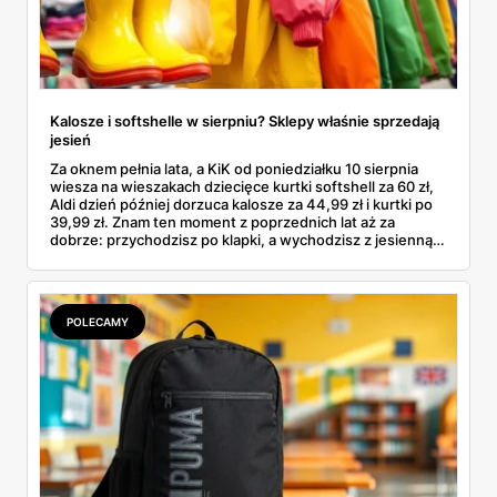
Kalosze i softshelle w sierpniu? Sklepy właśnie sprzedają
jesień
Za oknem pełnia lata, a KiK od poniedziałku 10 sierpnia
wiesza na wieszakach dziecięce kurtki softshell za 60 zł,
Aldi dzień później dorzuca kalosze za 44,99 zł i kurtki po
39,99 zł. Znam ten moment z poprzednich lat aż za
dobrze: przychodzisz po klapki, a wychodzisz z jesienną
garderobą dla całej rodziny. Sprawdziłam, co dokładnie
pojawi się w gazetkach w przyszłym tygodniu i czy jest
sens kupować jesień, zanim skończą się wakacje.
POLECAMY