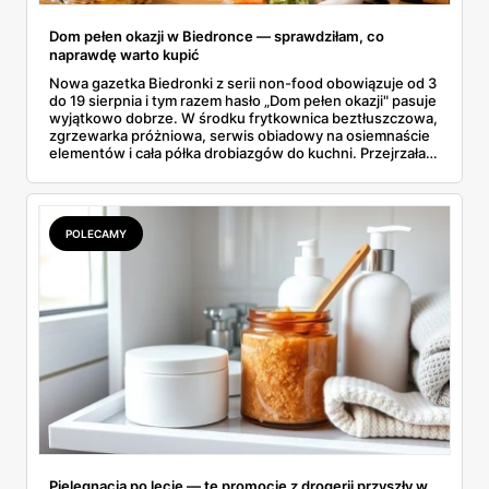
Dom pełen okazji w Biedronce — sprawdziłam, co
naprawdę warto kupić
Nowa gazetka Biedronki z serii non-food obowiązuje od 3
do 19 sierpnia i tym razem hasło „Dom pełen okazji" pasuje
wyjątkowo dobrze. W środku frytkownica beztłuszczowa,
zgrzewarka próżniowa, serwis obiadowy na osiemnaście
elementów i cała półka drobiazgów do kuchni. Przejrzałam
wszystkie strony i wybrałam to, po co sama ustawiłabym
się przy półce z samego rana.
POLECAMY
Pielęgnacja po lecie — te promocje z drogerii przyszły w