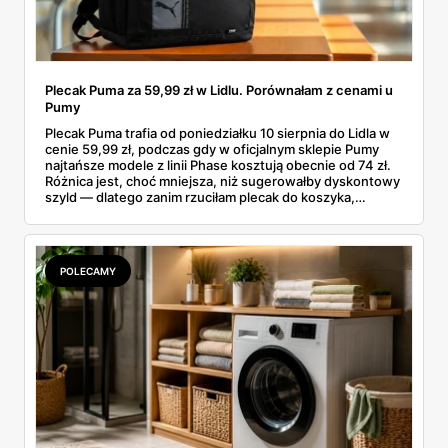
Plecak Puma za 59,99 zł w Lidlu. Porównałam z cenami u
Pumy
Plecak Puma trafia od poniedziałku 10 sierpnia do Lidla w
cenie 59,99 zł, podczas gdy w oficjalnym sklepie Pumy
najtańsze modele z linii Phase kosztują obecnie od 74 zł.
Różnica jest, choć mniejsza, niż sugerowałby dyskontowy
szyld — dlatego zanim rzuciłam plecak do koszyka,
rozłożyłam ceny na czynniki pierwsze. Poniżej cała
rozpiska: co dokładnie sprzedaje Lidl, ile kosztują
odpowiedniki u producenta i komu ten zakup naprawdę
się opłaci.
POLECAMY