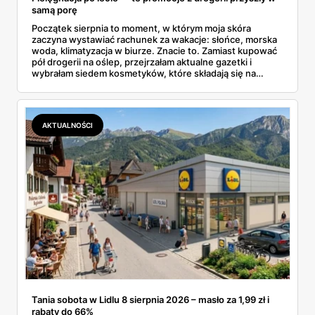
samą porę
Początek sierpnia to moment, w którym moja skóra
zaczyna wystawiać rachunek za wakacje: słońce, morska
woda, klimatyzacja w biurze. Znacie to. Zamiast kupować
pół drogerii na oślep, przejrzałam aktualne gazetki i
wybrałam siedem kosmetyków, które składają się na
sensowny plan regeneracji — od peelingu za 21,95 zł po
dermokosmetyki Vichy. Wszystkie ceny sprawdziłam w
ofertach, terminy też.
AKTUALNOŚCI
Tania sobota w Lidlu 8 sierpnia 2026 – masło za 1,99 zł i
rabaty do 66%