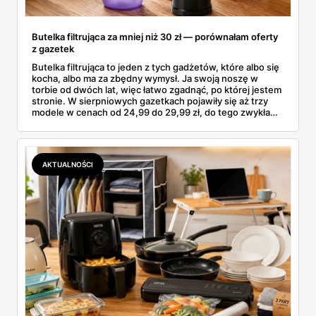
Butelka filtrująca za mniej niż 30 zł — porównałam oferty
z gazetek
Butelka filtrująca to jeden z tych gadżetów, które albo się
kocha, albo ma za zbędny wymysł. Ja swoją noszę w
torbie od dwóch lat, więc łatwo zgadnąć, po której jestem
stronie. W sierpniowych gazetkach pojawiły się aż trzy
modele w cenach od 24,99 do 29,99 zł, do tego zwykła
butelka za 14,99 zł dla nieprzekonanych. Sprawdziłam
wszystkie oferty i policzyłam, kiedy taki zakup faktycznie
się opłaca.
AKTUALNOŚCI