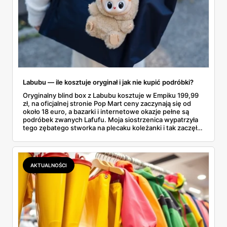
Labubu — ile kosztuje oryginał i jak nie kupić podróbki?
Oryginalny blind box z Labubu kosztuje w Empiku 199,99
zł, na oficjalnej stronie Pop Mart ceny zaczynają się od
około 18 euro, a bazarki i internetowe okazje pełne są
podróbek zwanych Lafufu. Moja siostrzenica wypatrzyła
tego zębatego stworka na plecaku koleżanki i tak zaczęło
się rodzinne śledztwo: co to właściwie jest, ile naprawdę
kosztuje i po czym poznać, że sprzedawca nie wciska nam
podróbki. Spisałam wszystko, czego się dowiedziałam —
łącznie z jedną wpadką, o której za chwilę.
AKTUALNOŚCI