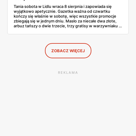
Tania sobota w Lidlu wraca 8 sierpnia i zapowiada się
wyjątkowo apetycznie. Gazetka ważna od czwartku
kończy się właśnie w sobotę, więc wszystkie promocje
zbiegają się w jednym dniu. Masło za niecałe dwa złote,
arbuz tańszy o dwie trzecie, trzy gratisy w warzywniaku i
jedna oferta działająca wyłącznie w sobotę. Przejrzałam
całą sobotnią gazetkę Lidla strona po stronie i wybrałam
to, co naprawdę się opłaca.
ZOBACZ WIĘCEJ
REKLAMA