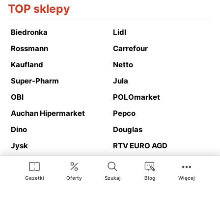
TOP sklepy
Biedronka
Lidl
Rossmann
Carrefour
Kaufland
Netto
Super-Pharm
Jula
OBI
POLOmarket
Auchan Hipermarket
Pepco
Dino
Douglas
Jysk
RTV EURO AGD
Action
Media Expert
Deichmann
Media Markt
Gazetki
Oferty
Szukaj
Blog
Więcej
Ding.pl to serwis internetowy prezentujący
gazetki promocyjne
oraz
katalogi
sklepów i dużych sieci handlowych. Dzięki