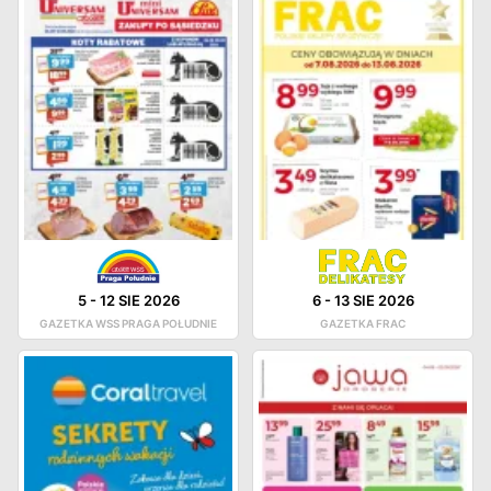
5
-
12 SIE 2026
6
-
13 SIE 2026
GAZETKA WSS PRAGA POŁUDNIE
GAZETKA FRAC