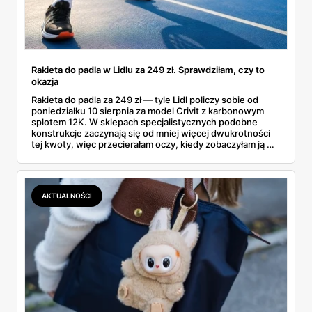
Rakieta do padla w Lidlu za 249 zł. Sprawdziłam, czy to
okazja
Rakieta do padla za 249 zł — tyle Lidl policzy sobie od
poniedziałku 10 sierpnia za model Crivit z karbonowym
splotem 12K. W sklepach specjalistycznych podobne
konstrukcje zaczynają się od mniej więcej dwukrotności
tej kwoty, więc przecierałam oczy, kiedy zobaczyłam ją w
gazetce między dresami a wkrętarką. Padel to dziś
najszybciej rosnący sport w Polsce: kortów przybywa
lawinowo, a chętnych jeszcze szybciej. Sprawdziłam, co
dokładnie dostajemy za te pieniądze i komu taka rakieta
AKTUALNOŚCI
faktycznie wystarczy.