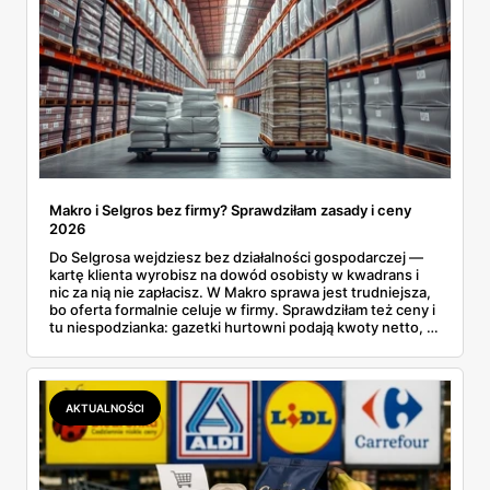
Makro i Selgros bez firmy? Sprawdziłam zasady i ceny
2026
Do Selgrosa wejdziesz bez działalności gospodarczej —
kartę klienta wyrobisz na dowód osobisty w kwadrans i
nic za nią nie zapłacisz. W Makro sprawa jest trudniejsza,
bo oferta formalnie celuje w firmy. Sprawdziłam też ceny i
tu niespodzianka: gazetki hurtowni podają kwoty netto, a
przy kasie doliczany jest VAT. Co więcej, hurt wcale nie
zawsze wygrywa — ta sama kawa ziarnista kosztuje w
Makro ponad dwa razy więcej niż w weekendowej
promocji dyskontu.
AKTUALNOŚCI