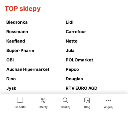
TOP sklepy
Biedronka
Lidl
Rossmann
Carrefour
Kaufland
Netto
Super-Pharm
Jula
OBI
POLOmarket
Auchan Hipermarket
Pepco
Dino
Douglas
Jysk
RTV EURO AGD
Action
Media Expert
Deichmann
Media Markt
Gazetki
Oferty
Szukaj
Blog
Więcej
Ding.pl to serwis internetowy prezentujący
gazetki promocyjne