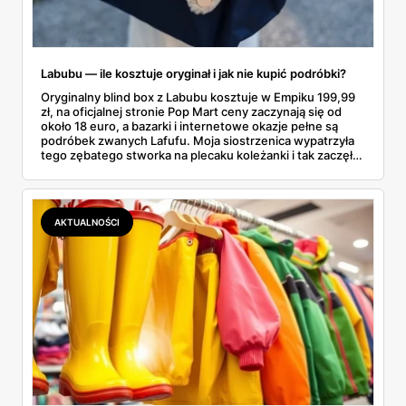
Labubu — ile kosztuje oryginał i jak nie kupić podróbki?
Oryginalny blind box z Labubu kosztuje w Empiku 199,99
zł, na oficjalnej stronie Pop Mart ceny zaczynają się od
około 18 euro, a bazarki i internetowe okazje pełne są
podróbek zwanych Lafufu. Moja siostrzenica wypatrzyła
tego zębatego stworka na plecaku koleżanki i tak zaczęło
się rodzinne śledztwo: co to właściwie jest, ile naprawdę
kosztuje i po czym poznać, że sprzedawca nie wciska nam
podróbki. Spisałam wszystko, czego się dowiedziałam —
łącznie z jedną wpadką, o której za chwilę.
AKTUALNOŚCI