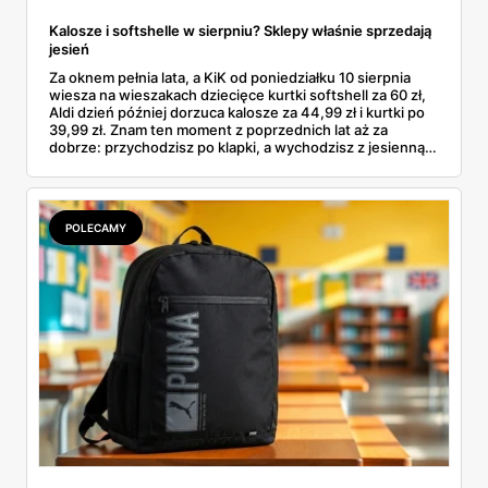
Kalosze i softshelle w sierpniu? Sklepy właśnie sprzedają
jesień
Za oknem pełnia lata, a KiK od poniedziałku 10 sierpnia
wiesza na wieszakach dziecięce kurtki softshell za 60 zł,
Aldi dzień później dorzuca kalosze za 44,99 zł i kurtki po
39,99 zł. Znam ten moment z poprzednich lat aż za
dobrze: przychodzisz po klapki, a wychodzisz z jesienną
garderobą dla całej rodziny. Sprawdziłam, co dokładnie
pojawi się w gazetkach w przyszłym tygodniu i czy jest
sens kupować jesień, zanim skończą się wakacje.
POLECAMY