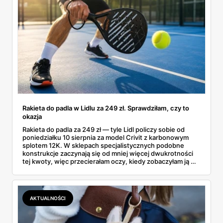
Rakieta do padla w Lidlu za 249 zł. Sprawdziłam, czy to
okazja
Rakieta do padla za 249 zł — tyle Lidl policzy sobie od
poniedziałku 10 sierpnia za model Crivit z karbonowym
splotem 12K. W sklepach specjalistycznych podobne
konstrukcje zaczynają się od mniej więcej dwukrotności
tej kwoty, więc przecierałam oczy, kiedy zobaczyłam ją w
gazetce między dresami a wkrętarką. Padel to dziś
najszybciej rosnący sport w Polsce: kortów przybywa
lawinowo, a chętnych jeszcze szybciej. Sprawdziłam, co
dokładnie dostajemy za te pieniądze i komu taka rakieta
AKTUALNOŚCI
faktycznie wystarczy.