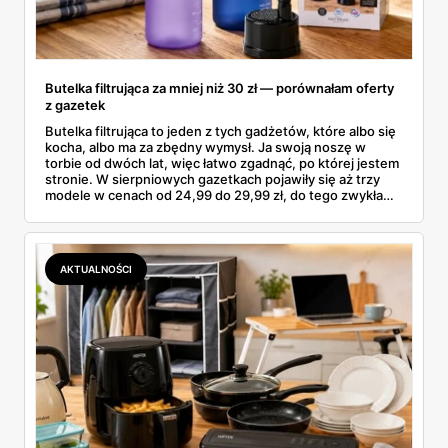
Butelka filtrująca za mniej niż 30 zł — porównałam oferty
z gazetek
Butelka filtrująca to jeden z tych gadżetów, które albo się
kocha, albo ma za zbędny wymysł. Ja swoją noszę w
torbie od dwóch lat, więc łatwo zgadnąć, po której jestem
stronie. W sierpniowych gazetkach pojawiły się aż trzy
modele w cenach od 24,99 do 29,99 zł, do tego zwykła
butelka za 14,99 zł dla nieprzekonanych. Sprawdziłam
wszystkie oferty i policzyłam, kiedy taki zakup faktycznie
się opłaca.
AKTUALNOŚCI