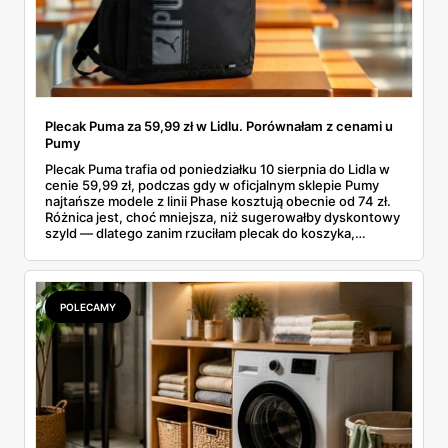
Plecak Puma za 59,99 zł w Lidlu. Porównałam z cenami u
Pumy
Plecak Puma trafia od poniedziałku 10 sierpnia do Lidla w
cenie 59,99 zł, podczas gdy w oficjalnym sklepie Pumy
najtańsze modele z linii Phase kosztują obecnie od 74 zł.
Różnica jest, choć mniejsza, niż sugerowałby dyskontowy
szyld — dlatego zanim rzuciłam plecak do koszyka,
rozłożyłam ceny na czynniki pierwsze. Poniżej cała
rozpiska: co dokładnie sprzedaje Lidl, ile kosztują
odpowiedniki u producenta i komu ten zakup naprawdę
się opłaci.
POLECAMY