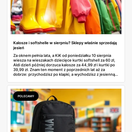
Kalosze i softshelle w sierpniu? Sklepy właśnie sprzedają
jesień
Za oknem pełnia lata, a KiK od poniedziałku 10 sierpnia
wiesza na wieszakach dziecięce kurtki softshell za 60 zł,
Aldi dzień później dorzuca kalosze za 44,99 zł i kurtki po
39,99 zł. Znam ten moment z poprzednich lat aż za
dobrze: przychodzisz po klapki, a wychodzisz z jesienną
garderobą dla całej rodziny. Sprawdziłam, co dokładnie
pojawi się w gazetkach w przyszłym tygodniu i czy jest
sens kupować jesień, zanim skończą się wakacje.
POLECAMY