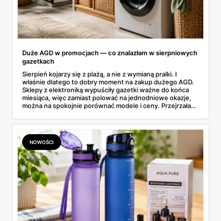
Duże AGD w promocjach — co znalazłam w sierpniowych
gazetkach
Sierpień kojarzy się z plażą, a nie z wymianą pralki. I
właśnie dlatego to dobry moment na zakup dużego AGD.
Sklepy z elektroniką wypuściły gazetki ważne do końca
miesiąca, więc zamiast polować na jednodniowe okazje,
można na spokojnie porównać modele i ceny. Przejrzałam
aktualne promocje AGD i RTV — poniżej wszystko, co
znalazłam, z cenami i terminami.
NOWOŚCI