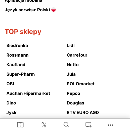
Aplikacja mobilna
Język serwisu: Polski
TOP sklepy
Biedronka
Lidl
Rossmann
Carrefour
Kaufland
Netto
Super-Pharm
Jula
OBI
POLOmarket
Auchan Hipermarket
Pepco
Dino
Douglas
Jysk
RTV EURO AGD
Action
Media Expert