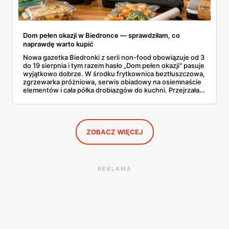
Dom pełen okazji w Biedronce — sprawdziłam, co
naprawdę warto kupić
Nowa gazetka Biedronki z serii non-food obowiązuje od 3
do 19 sierpnia i tym razem hasło „Dom pełen okazji" pasuje
wyjątkowo dobrze. W środku frytkownica beztłuszczowa,
zgrzewarka próżniowa, serwis obiadowy na osiemnaście
elementów i cała półka drobiazgów do kuchni. Przejrzałam
wszystkie strony i wybrałam to, po co sama ustawiłabym
się przy półce z samego rana.
ZOBACZ WIĘCEJ
REKLAMA