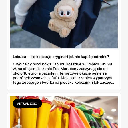
Labubu — ile kosztuje oryginał i jak nie kupić podróbki?
Oryginalny blind box z Labubu kosztuje w Empiku 199,99
zł, na oficjalnej stronie Pop Mart ceny zaczynają się od
około 18 euro, a bazarki i internetowe okazje pełne są
podróbek zwanych Lafufu. Moja siostrzenica wypatrzyła
tego zębatego stworka na plecaku koleżanki i tak zaczęło
się rodzinne śledztwo: co to właściwie jest, ile naprawdę
kosztuje i po czym poznać, że sprzedawca nie wciska nam
podróbki. Spisałam wszystko, czego się dowiedziałam —
łącznie z jedną wpadką, o której za chwilę.
AKTUALNOŚCI