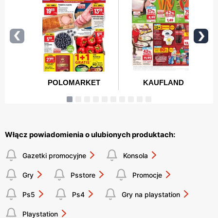
Włącz powiadomienia o ulubionych produktach:
Gazetki promocyjne
Konsola
Gry
Psstore
Promocje
Ps5
Ps4
Gry na playstation
Playstation