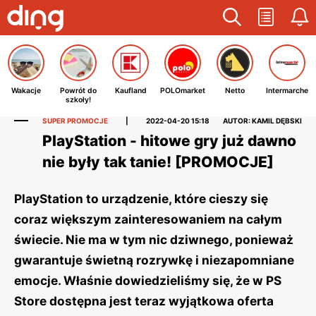
Wakacje
Powrót do
Kaufland
POLOmarket
Netto
Intermarche
szkoły!
SUPER PROMOCJE
|
2022-04-20 15:18
AUTOR: KAMIL DĘBSKI
PlayStation - hitowe gry już dawno
nie były tak tanie! [PROMOCJE]
PlayStation to urządzenie, które cieszy się
coraz większym zainteresowaniem na całym
świecie. Nie ma w tym nic dziwnego, ponieważ
gwarantuje świetną rozrywkę i niezapomniane
emocje. Właśnie dowiedzieliśmy się, że w PS
Store dostępna jest teraz wyjątkowa oferta