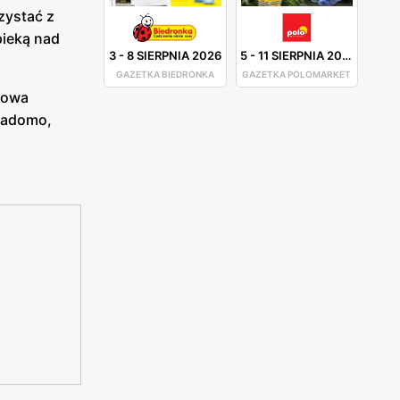
zystać z
pieką nad
3
-
8 SIERPNIA 2026
5
-
11 SIERPNIA 2026
GAZETKA BIEDRONKA
GAZETKA POLOMARKET
ołowa
iadomo,