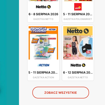
6
-
8 SIERPNIA 2026
5
-
11 SIERPNIA 2026
GAZETKA NETTO
GAZETKA POLOMARKET
5
-
11 SIERPNIA 2026
6
-
12 SIERPNIA 2026
GAZETKA ACTION
GAZETKA NETTO
ZOBACZ WSZYSTKIE