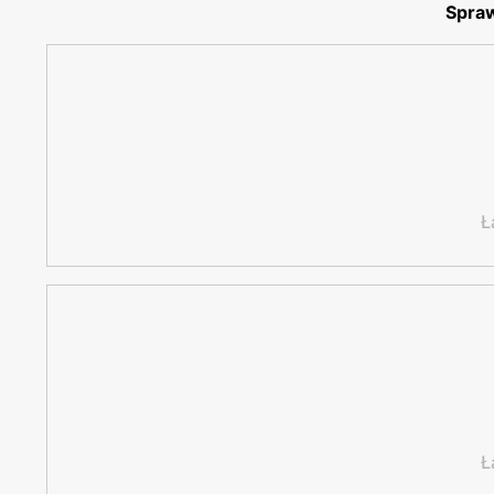
Spraw
Ł
Ł