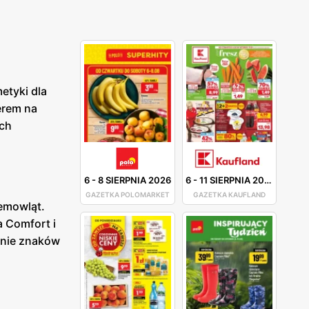
etyki dla
erem na
ich
6
-
8 SIERPNIA 2026
6
-
11 SIERPNIA 2026
GAZETKA POLOMARKET
GAZETKA KAUFLAND
iemowląt.
a Comfort i
anie znaków