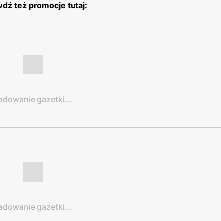
dź też promocje tutaj:
adowanie gazetki...
adowanie gazetki...