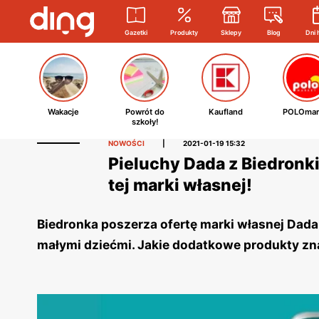
Gazetki
Produkty
Sklepy
Blog
Dni 
Wakacje
Powrót do
Kaufland
POLOmar
szkoły!
NOWOŚCI
|
2021-01-19 15:32
Pieluchy Dada z Biedronki
tej marki własnej!
Biedronka poszerza ofertę marki własnej Dada
małymi dziećmi. Jakie dodatkowe produkty zna