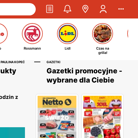
o
Rossmann
Lidl
Czas na
Ta
grilla!
kosm
 PAULINA KOPEĆ
GAZETKI
dukty
Gazetki promocyjne -
wybrane dla Ciebie
odzin z